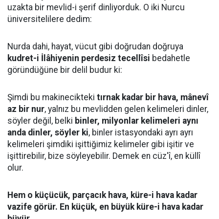
uzakta bir mevlid-i şerif dinliyorduk. O iki Nurcu
üniversitelilere dedim:
Nurda dahi, hayat, vücut gibi doğrudan doğruya
kudret-i İlâhiyenin perdesiz tecellîsi
bedahetle
göründüğüne bir delil budur ki:
Şimdi bu makinecikteki
tırnak kadar bir hava, mânevî
az bir nur
, yalnız bu mevlidden gelen kelimeleri dinler,
söyler değil, belki
binler, milyonlar kelimeleri aynı
anda dinler, söyler ki
, binler istasyondaki ayrı ayrı
kelimeleri şimdiki işittiğimiz kelimeler gibi işitir ve
işittirebilir, bize söyleyebilir. Demek en cüz'î, en küllî
olur.
Hem o küçücük, parçacık hava, küre-i hava kadar
vazife görür. En küçük, en büyük küre-i hava kadar
büyür.