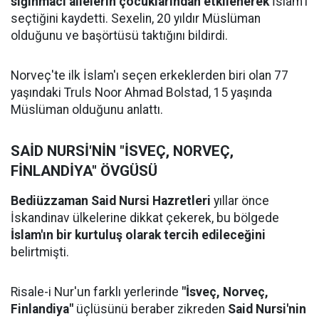
sığınmacı ailelerin çocuklarından etkilenerek
İslam'ı
seçtiğini kaydetti. Sexelin, 20 yıldır Müslüman
olduğunu ve başörtüsü taktığını bildirdi.
Norveç'te ilk İslam'ı seçen erkeklerden biri olan 77
yaşındaki Truls Noor Ahmad Bolstad, 15 yaşında
Müslüman olduğunu anlattı.
SAİD NURSİ'NİN "İSVEÇ, NORVEÇ,
FİNLANDİYA" ÖVGÜSÜ
Bediüzzaman Said Nursi Hazretleri
yıllar önce
İskandinav ülkelerine dikkat çekerek, bu bölgede
İslam'ın bir kurtuluş olarak tercih edileceğini
belirtmişti.
Risale-i Nur'un farklı yerlerinde
"İsveç, Norveç,
Finlandiya"
üçlüsünü beraber zikreden
Said Nursi'nin