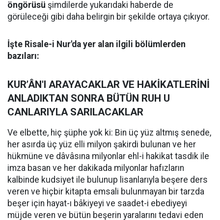
öngörüsü
şimdilerde yukarıdaki haberde de
görüleceği gibi daha belirgin bir şekilde ortaya çıkıyor.
İşte Risale-i Nur'da yer alan ilgili bölümlerden
bazıları:
KUR’ÂN'I ARAYACAKLAR VE HAKİKATLERİNİ
ANLADIKTAN SONRA BÜTÜN RUH U
CANLARIYLA SARILACAKLAR
Ve elbette, hiç şüphe yok ki: Bin üç yüz altmış senede,
her asırda üç yüz elli milyon şakirdi bulunan ve her
hükmüne ve dâvâsına milyonlar ehl-i hakikat tasdik ile
imza basan ve her dakikada milyonlar hafızların
kalbinde kudsiyet ile bulunup lisanlarıyla beşere ders
veren ve hiçbir kitapta emsali bulunmayan bir tarzda
beşer için hayat-ı bâkiyeyi ve saadet-i ebediyeyi
müjde veren ve bütün beşerin yaralarını tedavi eden