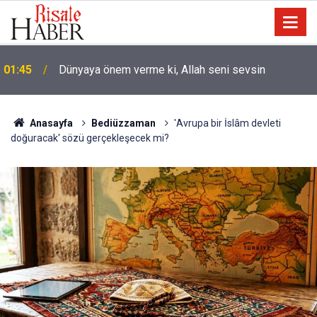
01:45
Dünyaya önem verme ki, Allah seni sevsin
Anasayfa
Bediüzzaman
'Avrupa bir İslâm devleti
doğuracak' sözü gerçekleşecek mi?