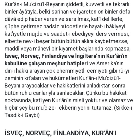
Kur’ân-ı Mu’cizü’l-Beyanın şiddetli, kuvvetli ve tekrarlı
binler âyâtıyla, belki sarihan ve işareten on binler defa
dâvâ edip haber veren ve sarsılmaz, kat’î delillerle,
şüphe getirmez hadsiz hüccetlerle hayat-ı bâkiyeyi
kat’iyetle müjde ve saadet-i ebediyeyi ders vermesi;
elbette nev-i beşer bütün bütün aklını kaybetmezse,
maddî veya mânevî bir kıyamet başlarında kopmazsa,
İsveç, Norveç, Finlandiya ve İngiltere’nin Kur’ân’ın
kabulüne çalışan meşhur hatipleri
ve Amerika’nın
din-i hakkı arayan çok ehemmiyetli cemiyeti gibi rû-yi
zeminin kıt’aları ve hükûmetleri Kur’ân-ı Mu’cizü’l-
Beyanı arayacaklar ve hakikatlerini anladıktan sonra
bütün ruh u canlarıyla sarılacaklar. Çünkü bu hakikat
noktasında, kat’iyen Kur’ân’ın misli yoktur ve olamaz ve
hiçbir şey bu mu’cize-i ekberin yerini tutamaz. (Sikke-i
Tasdik-i Gaybi)
İSVEÇ, NORVEÇ, FİNLANDİYA, KUR’ÂN’I