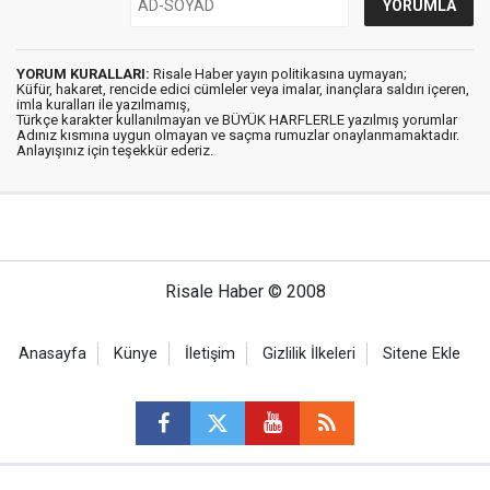
YORUM KURALLARI:
Risale Haber yayın politikasına uymayan;
Küfür, hakaret, rencide edici cümleler veya imalar, inançlara saldırı içeren,
imla kuralları ile yazılmamış,
Türkçe karakter kullanılmayan ve BÜYÜK HARFLERLE yazılmış yorumlar
Adınız kısmına uygun olmayan ve saçma rumuzlar onaylanmamaktadır.
Anlayışınız için teşekkür ederiz.
Risale Haber © 2008
Anasayfa
Künye
İletişim
Gizlilik İlkeleri
Sitene Ekle