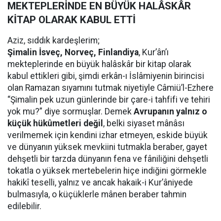
MEKTEPLERİNDE EN BÜYÜK HALÂSKÂR
KİTAP OLARAK KABUL ETTİ
Aziz, sıddık kardeşlerim;
Şimalin İsveç, Norveç, Finlandiya
, Kur’ân’ı
mekteplerinde en büyük halâskâr bir kitap olarak
kabul ettikleri gibi, şimdi erkân-ı İslâmiyenin birincisi
olan Ramazan sıyamını tutmak niyetiyle Câmiü’l-Ezhere
“Şimalin pek uzun günlerinde bir çare-i tahfifi ve tehiri
yok mu?” diye sormuşlar. Demek
Avrupanın yalnız o
küçük hükûmetleri değil
, belki siyaset mânâsı
verilmemek için kendini izhar etmeyen, eskide büyük
ve dünyanın yüksek mevkiini tutmakla beraber, gayet
dehşetli bir tarzda dünyanın fena ve fâniliğini dehşetli
tokatla o yüksek mertebelerin hiçe indiğini görmekle
hakikî teselli, yalnız ve ancak hakaik-i Kur’âniyede
bulmasıyla, o küçüklerle mânen beraber tahmin
edilebilir.