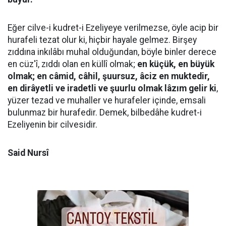
Eğer cilve-i kudret-i Ezeliyeye verilmezse, öyle acip bir
hurafeli tezat olur ki, hiçbir hayale gelmez. Birşey
zıddına inkılâbı muhal olduğundan, böyle binler derece
en cüz'î, zıddı olan en küllî olmak;
en küçük, en büyük
olmak; en câmid, câhil, şuursuz, âciz en muktedir,
en dirâyetli ve iradetli ve şuurlu olmak lâzım gelir ki
,
yüzer tezad ve muhaller ve hurafeler içinde, emsali
bulunmaz bir hurafedir. Demek, bilbedâhe kudret-i
Ezeliyenin bir cilvesidir.
Said Nursî