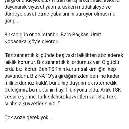
yargı önündeyken, 27 Nisan tartışılırken, hala, askere
dayanarak siyaset yapma, askeri müdahaleye ve
darbeye davet etme çabalarının sürüyor olması ne
garip...
Birkaç gün önce İstanbul Baro Başkanı Ümit
Kocasakal şöyle diyordu:
"Biz zannettik ki günde beş vakit laiklikten söz ederek
laiklik korunur. Biz zannettik ki ordumuz var. O güçlü
ordu bizi korur. Ben TSK'nın kurumsal kimliğini hep
savundum. Biz NATO'ya girdiğimizden beri 'ne kadar
milli ordumuz kaldı', bunu hiç düşünmek istemedik.
Geldiğimiz bu noktanın hayırlı bir yönü oldu. Artık TSK
vesaire yerine Türk silahsız kuvvetleri var. Siz Türk
silahsız kuvvetlerisiniz..."
Çok söze gerek yok...