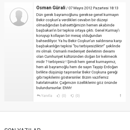
Osman Gürali
/ 07 Mayıs 2012 Pazartesi 18:13
Dün gerek bayramoğlunu gerekse genel kurmayın
Bekir coşkun'a verdikleri cevabın bir düzeyi
olmadığından bahsettiğimizin hemen akabinde
başbakan'ın bir tepkisi ortaya çıktı. Genel Kurmay'ı
koruyup kollayan bir mesaj olduğundan
bahsediliyor. Ya hu Bekir Coşkun'un saldırısına karşı
başbakanlığın tepkisi "bu terbiyesizliktir!" şeklinde
mi olmalı. Osmanlı medeniyet devletinin devamı
olan Cumhuriyet kültüründen doğan bir kelimecik
midir ? terbiyesiz ! Şimdi hem genel kurmayımız,
hem ali bayramoğlu hem de sayın Tayyip Erdoğan
birlikte düşünüp taşınsınlar Bekir Coşkuna gereği
gibi tepkilerini göstersinler. Bizim vazifemiz
hatırlatmaktır. Çağımızın özelliklerini göz önünde
bulundursunlar. Ehhh!
Yanıtla
(0)
(0)