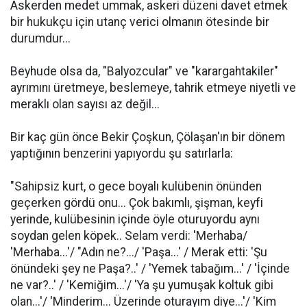
Askerden medet ummak, askeri düzeni davet etmek
bir hukukçu için utanç verici olmanın ötesinde bir
durumdur...
Beyhude olsa da, "Balyozcular" ve "karargahtakiler"
ayrımını üretmeye, beslemeye, tahrik etmeye niyetli ve
meraklı olan sayısı az değil...
Bir kaç gün önce Bekir Çoşkun, Çölaşan'ın bir dönem
yaptığının benzerini yapıyordu şu satırlarla:
"Sahipsiz kurt, o gece boyalı kulübenin önünden
geçerken gördü onu... Çok bakımlı, şişman, keyfi
yerinde, kulübesinin içinde öyle oturuyordu aynı
soydan gelen köpek.. Selam verdi: 'Merhaba/
'Merhaba...'/ "Adın ne?.../ 'Paşa...' / Merak etti: 'Şu
önündeki şey ne Paşa?..' / 'Yemek tabağım...' / 'İçinde
ne var?..' / 'Kemiğim...'/ 'Ya şu yumuşak koltuk gibi
olan...'/ 'Minderim... Üzerinde oturayım diye...'/ 'Kim