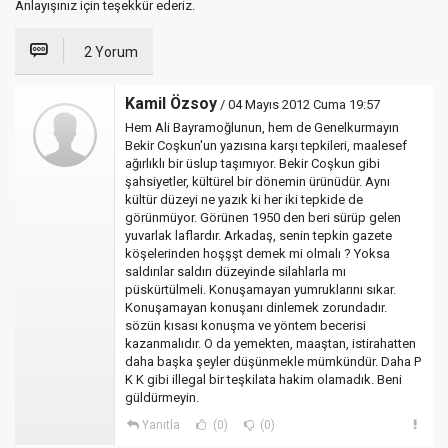
Anlayışınız için teşekkür ederiz.
2 Yorum
Kamil Özsoy
/ 04 Mayıs 2012 Cuma 19:57
Hem Ali Bayramoğlunun, hem de Genelkurmayın
Bekir Coşkun'un yazısına karşı tepkileri, maalesef
ağırlıklı bir üslup taşımıyor. Bekir Coşkun gibi
şahsiyetler, kültürel bir dönemin ürünüdür. Aynı
kültür düzeyi ne yazık ki her iki tepkide de
görünmüyor. Görünen 1950 den beri sürüp gelen
yuvarlak laflardır. Arkadaş, senin tepkin gazete
köşelerinden hoşşşt demek mi olmalı ? Yoksa
saldırılar saldırı düzeyinde silahlarla mı
püskürtülmeli. Konuşamayan yumruklarını sıkar.
Konuşamayan konuşanı dinlemek zorundadır.
sözün kısası konuşma ve yöntem becerisi
kazanmalıdır. O da yemekten, maaştan, istirahatten
daha başka şeyler düşünmekle mümkündür. Daha P
K K gibi illegal bir teşkilata hakim olamadık. Beni
güldürmeyin.
Yanıtla
(0)
(0)