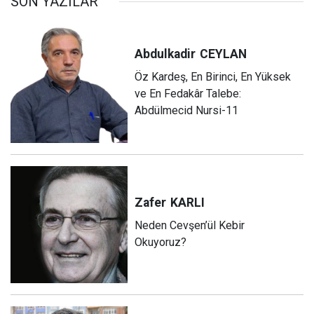
SON YAZILAR
Abdulkadir
CEYLAN
Öz Kardeş, En Birinci, En Yüksek
ve En Fedakâr Talebe:
Abdülmecid Nursi-11
Zafer
KARLI
Neden Cevşen’ül Kebir
Okuyoruz?