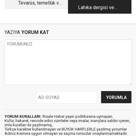
Tevarüs, temellük ve
Lahika dergisi ve
temessül
Risale-i Nur’da
transformasyon
YAZIYA
YORUM KAT
YORUM KURALLARI:
Risale Haber yayın politikasına uymayan;
Küfür, hakaret, rencide edici cümleler veya imalar, inançlara saldırı içeren,
imla kuralları ile yazılmamış,
Türkçe karakter kullanılmayan ve BÜYÜK HARFLERLE yazılmış yorumlar
Adınız kısmına uygun olmayan ve saçma rumuzlar onaylanmamaktadır.