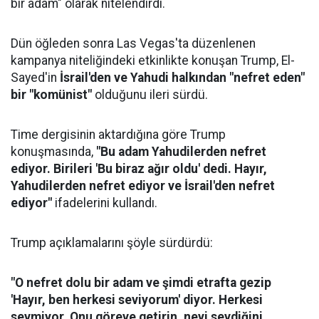
bir adam" olarak nitelendirdi.
Dün öğleden sonra Las Vegas'ta düzenlenen
kampanya niteliğindeki etkinlikte konuşan Trump, El-
Sayed'in
İsrail'den ve Yahudi halkından "nefret eden"
bir "komünist"
olduğunu ileri sürdü.
Time dergisinin aktardığına göre Trump
konuşmasında,
"Bu adam Yahudilerden nefret
ediyor. Birileri 'Bu biraz ağır oldu' dedi. Hayır,
Yahudilerden nefret ediyor ve İsrail'den nefret
ediyor"
ifadelerini kullandı.
Trump açıklamalarını şöyle sürdürdü:
"O nefret dolu bir adam ve şimdi etrafta gezip
'Hayır, ben herkesi seviyorum' diyor. Herkesi
sevmiyor. Onu göreve getirin, neyi sevdiğini