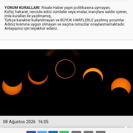
YORUM KURALLARI:
Risale Haber yayın politikasına uymayan;
Küfür, hakaret, rencide edici cümleler veya imalar, inançlara saldırı içeren,
imla kuralları ile yazılmamış,
Türkçe karakter kullanılmayan ve BÜYÜK HARFLERLE yazılmış yorumlar
Adınız kısmına uygun olmayan ve saçma rumuzlar onaylanmamaktadır.
Anlayışınız için teşekkür ederiz.
08 Ağustos 2026
16:05