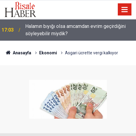
Halamın bıyığı olsa amcamdan evrim geçirdiğini
17:03
söyleyebilir miydik?
Güneş Tutulması 12 Ağustos'ta: Türkiye'den
16:05
görülecek mi?
Anasayfa
Ekonomi
Asgari ücrette vergi kalkıyor