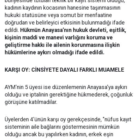
bünyesinde tutulan teknik bir kayıt sistemi olduğu,
kadının kaydının kocasının hanesine taşınmasının
hukuki statüsüne veya somut bir menfaatine
doğrudan ve belirleyici etkisinin bulunmadığı ifade
edildi.
Hükmün Anayasa’nın hukuk devleti, eşitlik,
kişinin maddi ve manevi varlığını koruma ve
geliştirme hakkı ile ailenin korunmasına ilişkin
hükümlerine aykırı olmadığı ifade edildi.
KARŞI OY: CİNSİYETE DAYALI FARKLI MUAMELE
AYM'nin 5 üyesi ise düzenlemenin Anayasa'ya aykırı
olduğu ve iptalinin gerektiğine hükmederek, çoğunluk
görüşüne katılmadılar.
Üyelerden 4'ünün karşı oy gerekçesinde, "nüfus kayıt
sisteminin aile bağlarını göstermesinin mümkün
olduğu ancak bu yapılırken kadının, erkek eşin