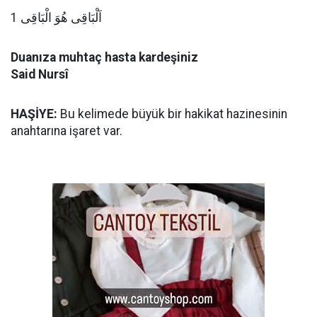
اَلْبَاقِى هُوَ الْبَاقِى 1
Duanıza muhtaç hasta kardeşiniz
Said Nursî
HAŞİYE:
Bu kelimede büyük bir hakikat hazinesinin
anahtarına işaret var.