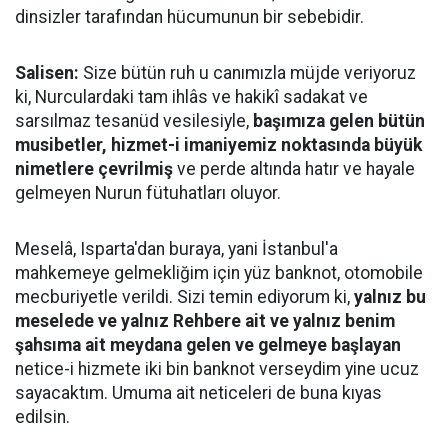
dinsizler tarafından hücumunun bir sebebidir.
Salisen:
Size bütün ruh u canımızla müjde veriyoruz
ki, Nurculardaki tam ihlâs ve hakikî sadakat ve
sarsılmaz tesanüd vesilesiyle,
başımıza gelen bütün
musibetler, hizmet-i imaniyemiz noktasında büyük
nimetlere çevrilmiş
ve perde altında hatır ve hayale
gelmeyen Nurun fütuhatları oluyor.
Meselâ, Isparta'dan buraya, yani İstanbul'a
mahkemeye gelmekliğim için yüz banknot, otomobile
mecburiyetle verildi. Sizi temin ediyorum ki,
yalnız bu
meselede ve yalnız Rehbere ait ve yalnız benim
şahsıma ait meydana gelen ve gelmeye başlayan
netice-i hizmete iki bin banknot verseydim yine ucuz
sayacaktım. Umuma ait neticeleri de buna kıyas
edilsin.