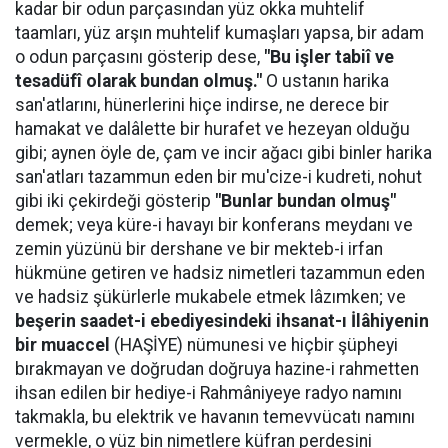
kadar bir odun parçasından yüz okka muhtelif
taamları, yüz arşın muhtelif kumaşları yapsa, bir adam
o odun parçasını gösterip dese,
"Bu işler tabiî ve
tesadüfî olarak bundan olmuş."
O ustanın harika
san'atlarını, hünerlerini hiçe indirse, ne derece bir
hamakat ve dalâlette bir hurafet ve hezeyan olduğu
gibi; aynen öyle de, çam ve incir ağacı gibi binler harika
san'atları tazammun eden bir mu'cize-i kudreti, nohut
gibi iki çekirdeği gösterip
"Bunlar bundan olmuş"
demek; veya küre-i havayı bir konferans meydanı ve
zemin yüzünü bir dershane ve bir mekteb-i irfan
hükmüne getiren ve hadsiz nimetleri tazammun eden
ve hadsiz şükürlerle mukabele etmek lâzımken; ve
beşerin saadet-i ebediyesindeki ihsanat-ı İlâhiyenin
bir muaccel
(HAŞİYE) nümunesi ve hiçbir şüpheyi
bırakmayan ve doğrudan doğruya hazine-i rahmetten
ihsan edilen bir hediye-i Rahmâniyeye radyo namını
takmakla, bu elektrik ve havanın temevvücatı namını
vermekle, o yüz bin nimetlere küfran perdesini