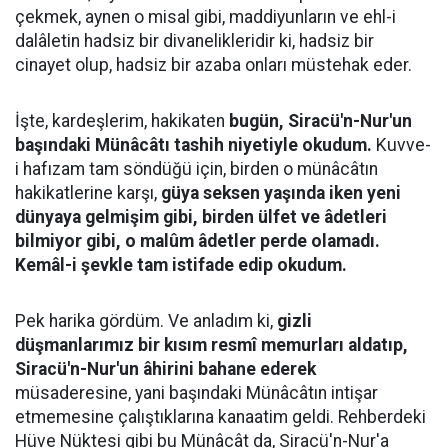
çekmek, aynen o misal gibi, maddiyunların ve ehl-i
dalâletin hadsiz bir divanelikleridir ki, hadsiz bir
cinayet olup, hadsiz bir azaba onları müstehak eder.
İşte, kardeşlerim, hakikaten
bugün, Siracü'n-Nur'un
başındaki Münâcâtı tashih niyetiyle okudum.
Kuvve-
i hafızam tam söndüğü için, birden o münâcâtın
hakikatlerine karşı,
güya seksen yaşında iken yeni
dünyaya gelmişim gibi, birden ülfet ve âdetleri
bilmiyor gibi, o malûm âdetler perde olamadı.
Kemâl-i şevkle tam istifade edip okudum.
Pek harika gördüm. Ve anladım ki,
gizli
düşmanlarımız bir kısım resmî memurları aldatıp,
Siracü'n-Nur'un âhirini bahane ederek
müsaderesine, yani başındaki Münâcâtın intişar
etmemesine çalıştıklarına kanaatim geldi. Rehberdeki
Hüve Nüktesi gibi bu Münâcât da, Siracü'n-Nur'a