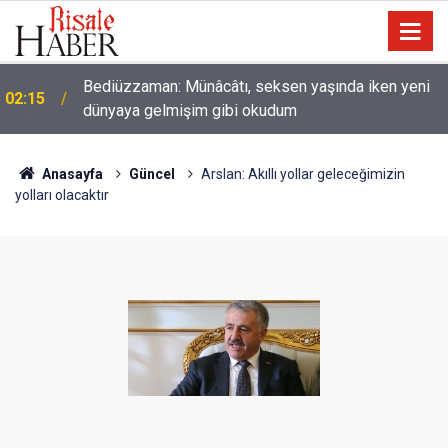
Nice binilen hayvan vardır ki, binicisinden daha
01:45
hayırlıdır
Anasayfa
Güncel
Arslan: Akıllı yollar geleceğimizin
yolları olacaktır