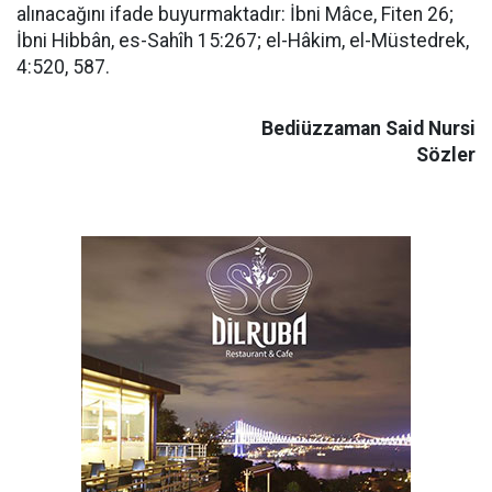
alınacağını ifade buyurmaktadır: İbni Mâce, Fiten 26;
İbni Hibbân, es-Sahîh 15:267; el-Hâkim, el-Müstedrek,
4:520, 587.
Bediüzzaman Said Nursi
Sözler