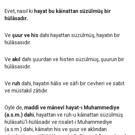
Evet, nasıl ki
hayat bu kâinattan süzülmüş bir
hülâsadır.
Ve
şuur ve his
dahi hayattan süzülmüş, hayatın bir
hülâsasıdır.
Ve
akıl
dahi şuurdan ve histen süzülmüş, şuurun bir
hülâsasıdır.
Ve
ruh
dahi, hayatın hâlis ve sâfi bir cevheri ve sabit
ve müstakil zâtıdır.
Öyle de,
maddî ve mânevî hayat-ı Muhammediye
(a.s.m.) dahi
, hayattan ve ruh-u kâinattan süzülmüş
hülâsatü'l-hülâsadır ve risalet-i Muhammediye
(a.s.m.) dahi, kâinatın his ve şuur ve aklından