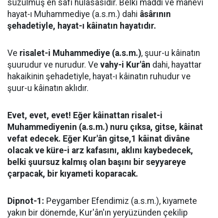
süzülmüş en sâfi hülâsasıdır. Belki maddî ve mânevî
hayat-ı Muhammediye (a.s.m.) dahi
âsârının
şehadetiyle, hayat-ı kâinatın hayatıdır.
Ve
risalet-i Muhammediye (a.s.m.)
, şuur-u kâinatın
şuurudur ve nurudur. Ve
vahy-i Kur'ân
dahi, hayattar
hakaikinin şehadetiyle, hayat-ı kâinatın ruhudur ve
şuur-u kâinatın aklıdır.
Evet, evet, evet! Eğer kâinattan risalet-i
Muhammediyenin (a.s.m.) nuru çıksa, gitse, kâinat
vefat edecek. Eğer Kur'ân gitse,1 kâinat divâne
olacak ve küre-i arz kafasını, aklını kaybedecek,
belki şuursuz kalmış olan başını bir seyyareye
çarpacak, bir kıyameti koparacak.
Dipnot-1:
Peygamber Efendimiz (a.s.m.), kıyamete
yakın bir dönemde, Kur'ân'ın yeryüzünden çekilip