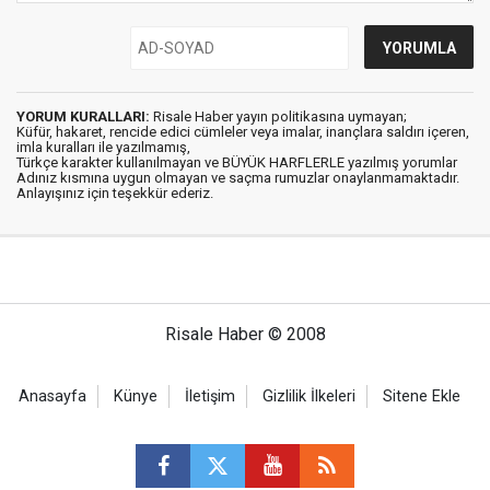
YORUM KURALLARI:
Risale Haber yayın politikasına uymayan;
Küfür, hakaret, rencide edici cümleler veya imalar, inançlara saldırı içeren,
imla kuralları ile yazılmamış,
Türkçe karakter kullanılmayan ve BÜYÜK HARFLERLE yazılmış yorumlar
Adınız kısmına uygun olmayan ve saçma rumuzlar onaylanmamaktadır.
Anlayışınız için teşekkür ederiz.
Risale Haber © 2008
Anasayfa
Künye
İletişim
Gizlilik İlkeleri
Sitene Ekle