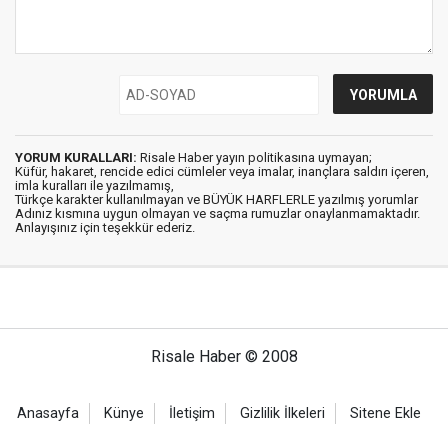
YORUM KURALLARI:
Risale Haber yayın politikasına uymayan;
Küfür, hakaret, rencide edici cümleler veya imalar, inançlara saldırı içeren,
imla kuralları ile yazılmamış,
Türkçe karakter kullanılmayan ve BÜYÜK HARFLERLE yazılmış yorumlar
Adınız kısmına uygun olmayan ve saçma rumuzlar onaylanmamaktadır.
Anlayışınız için teşekkür ederiz.
Risale Haber © 2008
Anasayfa
Künye
İletişim
Gizlilik İlkeleri
Sitene Ekle