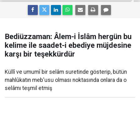
Bediüzzaman: Âlem-i İslâm hergün bu
kelime ile saadet-i ebediye müjdesine
karşı bir teşekkürdür
Küllî ve umumî bir selâm suretinde gösterip, bütün
mahlûkatın meb'usu olması noktasında onlara da o
selâmı teşmil etmiş