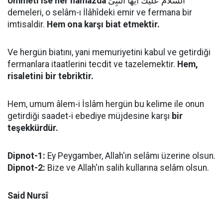
Ümmeti ise her namazda
اَلسَّلاَمُ عَلَيْكَ اَيُّهَا النَّبِىُّ
demeleri, o selâm-ı İlâhîdeki emir ve fermana bir
imtisaldir.
Hem ona karşı biat etmektir.
Ve hergün biatını, yani memuriyetini kabul ve getirdiği
fermanlara itaatlerini tecdit ve tazelemektir.
Hem,
risaletini bir tebriktir.
Hem, umum âlem-i İslâm hergün bu kelime ile onun
getirdiği saadet-i ebediye müjdesine karşı
bir
teşekkürdür.
Dipnot-1:
Ey Peygamber, Allah'ın selâmı üzerine olsun.
Dipnot-2:
Bize ve Allah'ın salih kullarına selâm olsun.
Said Nursî