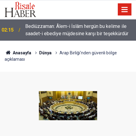
01:45
Cimrilik etme ki, Allah da senden ihsanını kesmesin
Anasayfa
Dünya
Arap Birliği'nden güvenli bölge
açıklaması