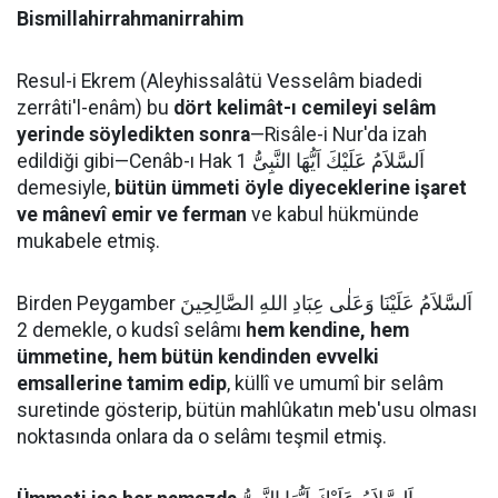
Bismillahirrahmanirrahim
Resul-i Ekrem (Aleyhissalâtü Vesselâm biadedi
zerrâti'l-enâm) bu
dört kelimât-ı cemileyi selâm
yerinde söyledikten sonra
—Risâle-i Nur'da izah
edildiği gibi—Cenâb-ı Hak اَلسَّلاَمُ عَلَيْكَ اَيُّهَا النَّبِىُّ 1
demesiyle,
bütün ümmeti öyle diyeceklerine işaret
ve mânevî emir ve ferman
ve kabul hükmünde
mukabele etmiş.
Birden Peygamber اَلسَّلاَمُ عَلَيْنَا وَعَلٰى عِبَادِ اللهِ الصَّالِحِينَ
2 demekle, o kudsî selâmı
hem kendine, hem
ümmetine, hem bütün kendinden evvelki
emsallerine tamim edip
, küllî ve umumî bir selâm
suretinde gösterip, bütün mahlûkatın meb'usu olması
noktasında onlara da o selâmı teşmil etmiş.