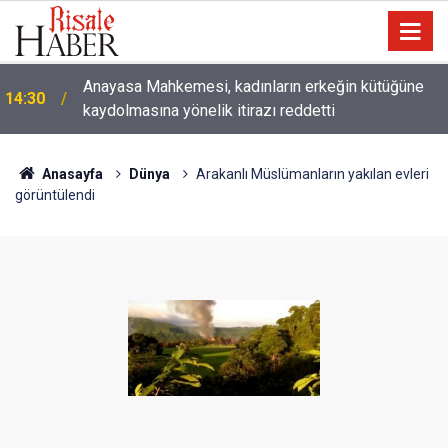
Çatıda yağmur suyu hasadı: Sıcaklarda klima
14:00
kullanımını azaltabilir
Anasayfa
Dünya
Arakanlı Müslümanların yakılan evleri
görüntülendi