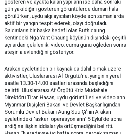
gösteren ve ayakta kalan yapıların ise daha sonraki
gün yakıldığını gösteren görüntülerde duman hala
görülürken, uydu algılayıcıları köyde son zamanlarda
aktif bir yangın tespit ederek, olayı doğruladı.
Saldırıların bir başka hedefi olan Buthidaung
kentindeki Nga Yant Chaung köyünün dışındaki çeşitli
açılardan çekilen iki video, cuma günü öğleden sonra
ateşin alevlendiğini gösteriyor.
Arakan eyaletinden bir kaynak da dahil olmak üzere
aktivistler, Uluslararası Af Örgütü'ne, yangının yerel
saatle 13.30-14.00 saatleri arasında başladığını
belirtti. Uluslararası Af Örgütü Kriz Müdahale
Direktörü Tiran Hasan, uydu görüntüleri ve videoların
Myanmar Dışişleri Bakanı ve Devlet Başkanlığından
Sorumlu Devlet Bakanı Aung Suu Çi'nin Arakan
eyaletindeki "askeri operasyonların" 5 Eylül'de sona
erdiğine ilişkin iddialarıyla örtüşmediğini belirtti.
Hasan, "Neredeyse üç hafta sonra, gerçek zamanlı