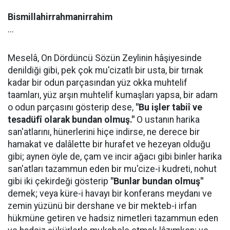
Bismillahirrahmanirrahim
...
Meselâ, On Dördüncü Sözün Zeylinin hâşiyesinde
denildiği gibi, pek çok mu'cizatlı bir usta, bir tırnak
kadar bir odun parçasından yüz okka muhtelif
taamları, yüz arşın muhtelif kumaşları yapsa, bir adam
o odun parçasını gösterip dese,
"Bu işler tabiî ve
tesadüfî olarak bundan olmuş."
O ustanın harika
san'atlarını, hünerlerini hiçe indirse, ne derece bir
hamakat ve dalâlette bir hurafet ve hezeyan olduğu
gibi; aynen öyle de, çam ve incir ağacı gibi binler harika
san'atları tazammun eden bir mu'cize-i kudreti, nohut
gibi iki çekirdeği gösterip
"Bunlar bundan olmuş"
demek; veya küre-i havayı bir konferans meydanı ve
zemin yüzünü bir dershane ve bir mekteb-i irfan
hükmüne getiren ve hadsiz nimetleri tazammun eden