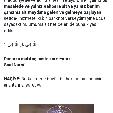
mecburiyetle verildi. Sizi temin ediyorum ki,
yalnız bu
meselede ve yalnız Rehbere ait ve yalnız benim
şahsıma ait meydana gelen ve gelmeye başlayan
netice-i hizmete iki bin banknot verseydim yine ucuz
sayacaktım. Umuma ait neticeleri de buna kıyas
edilsin.
اَلْبَاقِى هُوَ الْبَاقِى 1
Duanıza muhtaç hasta kardeşiniz
Said Nursî
HAŞİYE:
Bu kelimede büyük bir hakikat hazinesinin
anahtarına işaret var.