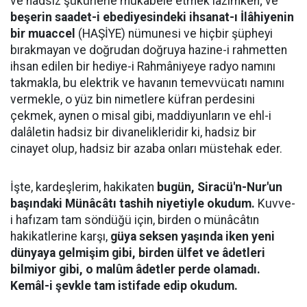
ve hadsiz şükürlerle mukabele etmek lâzımken; ve
beşerin saadet-i ebediyesindeki ihsanat-ı İlâhiyenin
bir muaccel
(HAŞİYE) nümunesi ve hiçbir şüpheyi
bırakmayan ve doğrudan doğruya hazine-i rahmetten
ihsan edilen bir hediye-i Rahmâniyeye radyo namını
takmakla, bu elektrik ve havanın temevvücatı namını
vermekle, o yüz bin nimetlere küfran perdesini
çekmek, aynen o misal gibi, maddiyunların ve ehl-i
dalâletin hadsiz bir divanelikleridir ki, hadsiz bir
cinayet olup, hadsiz bir azaba onları müstehak eder.
İşte, kardeşlerim, hakikaten
bugün, Siracü'n-Nur'un
başındaki Münâcâtı tashih niyetiyle okudum.
Kuvve-
i hafızam tam söndüğü için, birden o münâcâtın
hakikatlerine karşı,
güya seksen yaşında iken yeni
dünyaya gelmişim gibi, birden ülfet ve âdetleri
bilmiyor gibi, o malûm âdetler perde olamadı.
Kemâl-i şevkle tam istifade edip okudum.