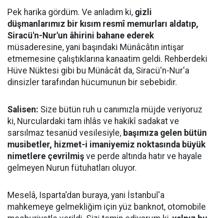
Pek harika gördüm. Ve anladım ki,
gizli
düşmanlarımız bir kısım resmî memurları aldatıp,
Siracü'n-Nur'un âhirini bahane ederek
müsaderesine, yani başındaki Münâcâtın intişar
etmemesine çalıştıklarına kanaatim geldi. Rehberdeki
Hüve Nüktesi gibi bu Münâcât da, Siracü'n-Nur'a
dinsizler tarafından hücumunun bir sebebidir.
Salisen:
Size bütün ruh u canımızla müjde veriyoruz
ki, Nurculardaki tam ihlâs ve hakikî sadakat ve
sarsılmaz tesanüd vesilesiyle,
başımıza gelen bütün
musibetler, hizmet-i imaniyemiz noktasında büyük
nimetlere çevrilmiş
ve perde altında hatır ve hayale
gelmeyen Nurun fütuhatları oluyor.
Meselâ, Isparta'dan buraya, yani İstanbul'a
mahkemeye gelmekliğim için yüz banknot, otomobile