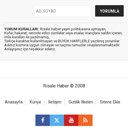
YORUM KURALLARI:
Risale Haber yayın politikasına uymayan;
Küfür, hakaret, rencide edici cümleler veya imalar, inançlara saldırı içeren,
imla kuralları ile yazılmamış,
Türkçe karakter kullanılmayan ve BÜYÜK HARFLERLE yazılmış yorumlar
Adınız kısmına uygun olmayan ve saçma rumuzlar onaylanmamaktadır.
Anlayışınız için teşekkür ederiz.
Risale Haber © 2008
Anasayfa
Künye
İletişim
Gizlilik İlkeleri
Sitene Ekle