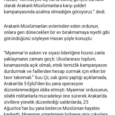
olarak Arakanlı Müslümanlara karşı şiddet
kampanyasında azalma olmadığını görüyoruz." dedi.
Arakanlı Müslümanları evlerinden eden ordunun,
onlara geri dönecekleri bir ev bırakmamaya niyetli gibi
göründüğünü söyleyen Hasan şöyle konuştu:
"Myanmar'ın askeri ve siyasi liderliğine hüsnü zanla
yaklaşmanın zamanı geçti. Uluslararası toplum,
kınamasında açık olmalı, etnik temizlik kampanyasını
durdurmak ve faillerden hesap sormak için etkin bir
tavır takınmalı." Suu Çii, salı günü yaptığı açıklamada,
Arakan'da 5 Eylül'den bu yana operasyon
düzenlenmediğini iddia etmişti. Myanmar ordusunun,
silahlı militanlarla mücadeleyi öne sürerek Arakan'da
sivillere yönelik düzenlediği saldırılarda, 25
Ağustos'tan bu yana binlerce Müslüman hayatını
kaybetti. Myanmar yönetiminin bölgeye giriş çıkışlara