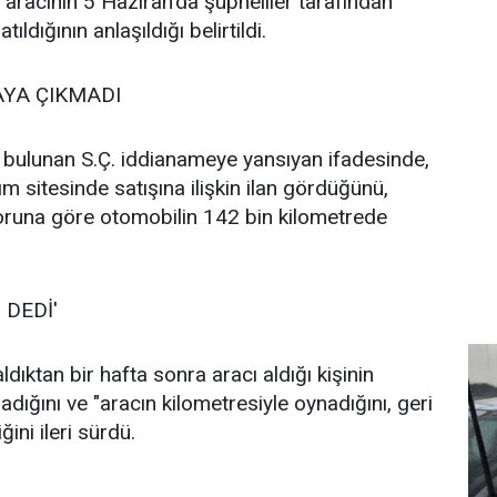
 aracının 5 Haziran’da şüpheliler tarafından
tıldığının anlaşıldığı belirtildi.
AYA ÇIKMADI
ulunan S.Ç. iddianameye yansıyan ifadesinde,
lım sitesinde satışına ilişkin ilan gördüğünü,
poruna göre otomobilin 142 bin kilometrede
 DEDİ'
ldıktan bir hafta sonra aracı aldığı kişinin
radığını ve "aracın kilometresiyle oynadığını, geri
ğini ileri sürdü.