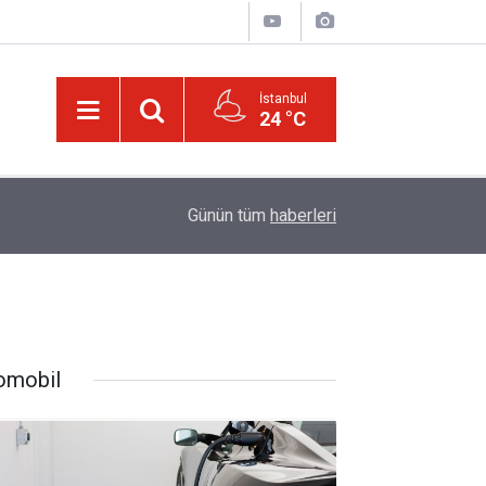
İstanbul
24 °C
21:05
Kur’an'daki bazı şahıs isimlerinin mucizevi yönle
Günün tüm
haberleri
omobil