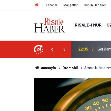
Yazarlar
Manşetler
Günün Haberleri
RISALE-I NUR
Ö
in (a.s.m.) nuru çıksa, kâinat vefat edecek
24
22:35
Sarıkam
Anasayfa
Otomobil
Aracın kilometres