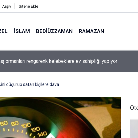
Arşiv
Sitene Ekle
ZEL
İSLAM
BEDIÜZZAMAN
RAMAZAN
ış ormanları rengarenk kelebeklere ev sahipliği yapıyor
ini düşürüp satan kişilere dava
Ot