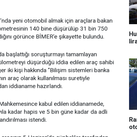
’nda yeni otomobil almak için araçlara bakan
kilometresinin 140 bine düşürülüp 31 bin 750
Hu
ıldığını görünce BİMER’e şikayette bulundu.
lir
da başlattığı soruşturmayı tamamlayan
kilometreyi düşürdüğü iddia edilen araç sahibi
ğer iki kişi hakkında "Bilişim sistemleri banka
ın araç olarak kullanılması suretiyle
ndan iddianame hazırlandı.
 Mahkemesince kabul edilen iddianamede,
yıla kadar hapis ve 5 bin güne kadar da adli
Ra
ndırılması istendi.
oto