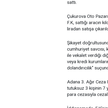
sattı.
Çukurova Oto Pazarı
F.K, sattığı aracın 
liradan satışa çıkar
Şikayet doğrultusun
cumhuriyet savcısı, 
ile vekalet verdiği di
veya kredi kurumların
dolandırıcılık" suçu
Adana 3. Ağır Ceza
tutuksuz 3 kişinin 7 
para cezasıyla cezala