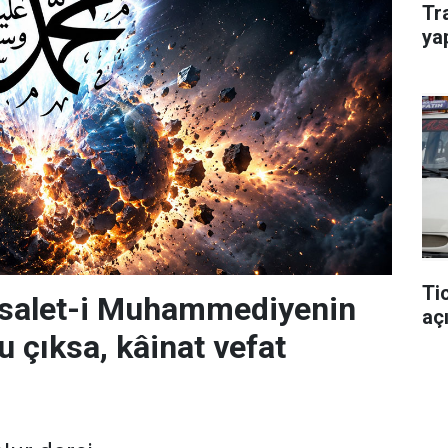
Tr
yap
Ti
risalet-i Muhammediyenin
açı
u çıksa, kâinat vefat