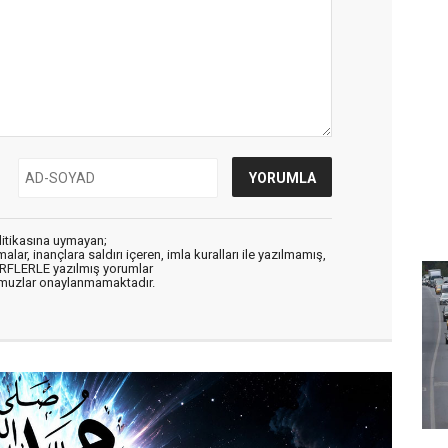
litikasına uymayan;
alar, inançlara saldırı içeren, imla kuralları ile yazılmamış,
ARFLERLE yazılmış yorumlar
muzlar onaylanmamaktadır.