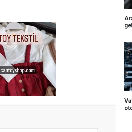
Ar
ge
Va
ot