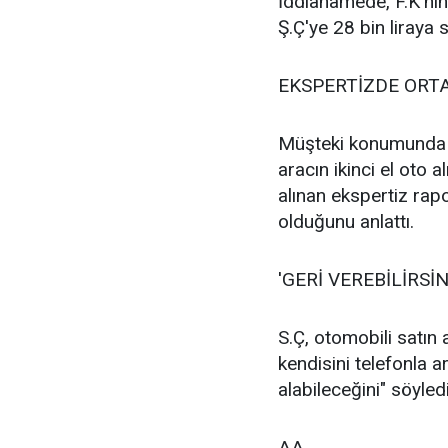
İddianamede, F.K'nin
Ş.Ç'ye 28 bin liraya sa
EKSPERTİZDE ORT
Müşteki konumunda b
aracın ikinci el oto a
alınan ekspertiz ra
olduğunu anlattı.
'GERİ VEREBİLİRSİN
S.Ç, otomobili satın a
kendisini telefonla a
alabileceğini" söyledi
AA