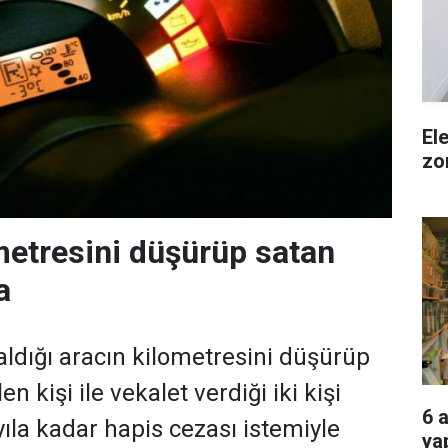
El
zo
metresini düşürüp satan
a
aldığı aracın kilometresini düşürüp
len kişi ile vekalet verdiği iki kişi
6 a
ıla kadar hapis cezası istemiyle
ya