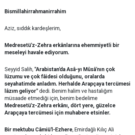
Bismillahirrahmanirrahim
Aziz, sıddık kardeşlerim,
Medresetü'z-Zehra erkânlarına ehemmiyetli bir
meseleyi havale ediyorum.
Seyyid Salih,
"Arabistan'da Asâ-yı Mûsâ'nın çok
lüzumu ve çok fâidesi olduğunu, oralarda
seyahatimde anladım. Herhalde Arapçaya tercümesi
lâzım geliyor"
dedi. Benim halim ve hastalığım
müsaade etmediği için, benim bedelime
Medresetü'z-Zehra erkânı, dört yere, güzelce
Arapçaya tercümesi için muhabere etsinler.
Bir mektubu Câmiü'l-Ezhere
, Emirdağlı Kılıç Ali