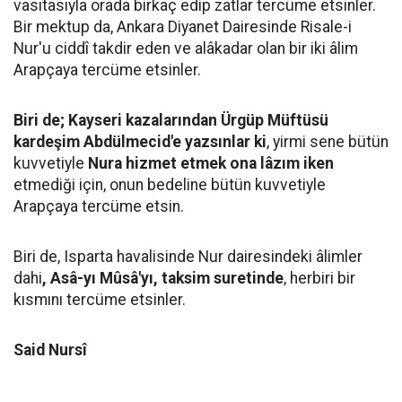
vasıtasıyla orada birkaç edip zatlar tercüme etsinler.
Bir mektup da, Ankara Diyanet Dairesinde Risale-i
Nur'u ciddî takdir eden ve alâkadar olan bir iki âlim
Arapçaya tercüme etsinler.
Biri de; Kayseri kazalarından Ürgüp Müftüsü
kardeşim Abdülmecid'e yazsınlar ki
, yirmi sene bütün
kuvvetiyle
Nura hizmet etmek ona lâzım iken
etmediği için, onun bedeline bütün kuvvetiyle
Arapçaya tercüme etsin.
Biri de, Isparta havalisinde Nur dairesindeki âlimler
dahi
, Asâ-yı Mûsâ'yı, taksim suretinde
, herbiri bir
kısmını tercüme etsinler.
Said Nursî