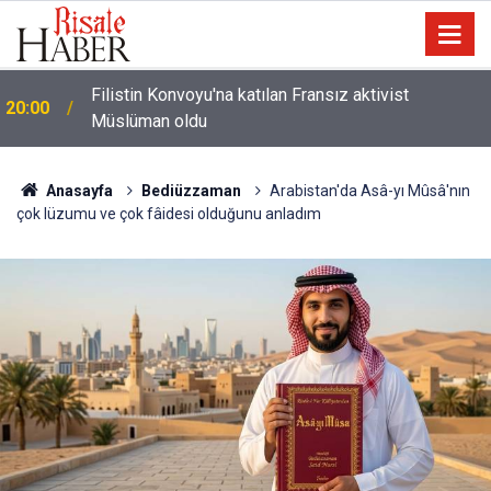
Halamın bıyığı olsa amcamdan evrim geçirdiğini
17:03
söyleyebilir miydik?
Anasayfa
Bediüzzaman
Arabistan'da Asâ-yı Mûsâ'nın
çok lüzumu ve çok fâidesi olduğunu anladım