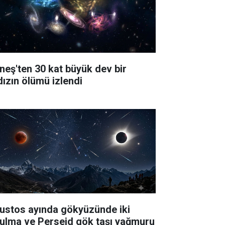
neş'ten 30 kat büyük dev bir
dızın ölümü izlendi
ustos ayında gökyüzünde iki
tulma ve Perseid gök taşı yağmuru