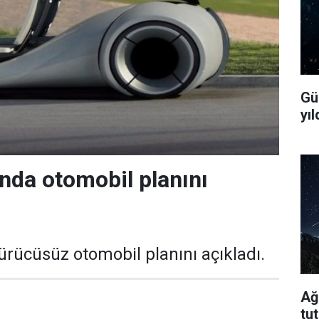
Gü
yıl
nda otomobil planını
sürücüsüz otomobil planını açıkladı.
Ağ
tu