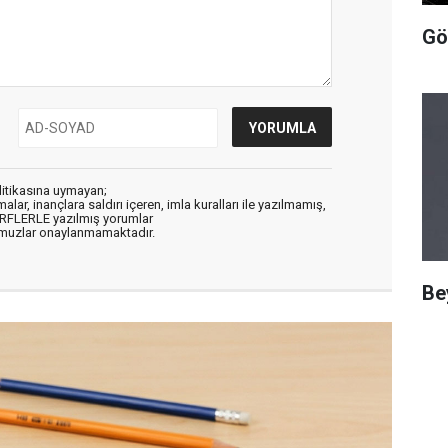
Gö
litikasına uymayan;
alar, inançlara saldırı içeren, imla kuralları ile yazılmamış,
ARFLERLE yazılmış yorumlar
muzlar onaylanmamaktadır.
Bey