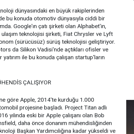
knoloji dünyasındaki en büyük rakiplerinden
 de bu konuda otomotiv dünyasıyla ciddi bir
mda. Google'ın çatı şirketi olan Alphabet'in,
laşım teknolojisi şirketi, Fiat Chrysler ve Lyft
tonom (sürücüsüz) sürüş teknolojisi geliştiriyor.
s da Silikon Vadisi'nde açtıkları ofisler ve
 yatırım ile bu konuda çalışan startup'ların
MÜHENDİS ÇALIŞIYOR
ne göre Apple, 2014'te kurduğu 1.000
tomobil projesine başladı. Project Titan adlı
16 yılında eski bir Apple çalışanı olan Bob
nsfield, daha önce donanım mühendisliğinden
eknoloji Başkan Yardımcılığına kadar yükseldi ve