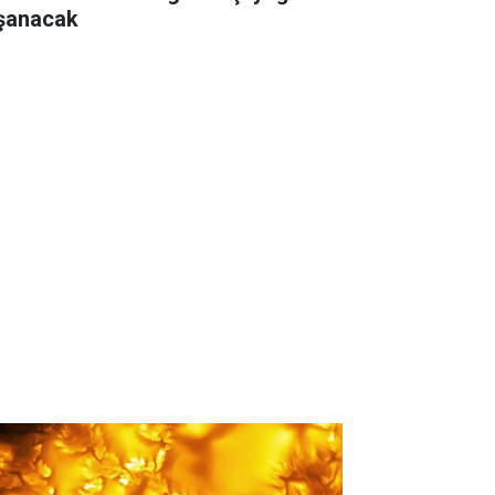
şanacak