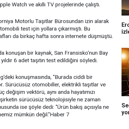
Apple Watch ve akıllı TV projelerinde çalıştı.
orniya Motorlu Taşıtlar Bürosundan izin alarak
Er
mobili test için yollara çıkarmıştı. Bu
iz
afları da birkaç hafta sonra internete düşmüştü.
nda konuşan bir kaynak, San Fransisko'nun Bay
ıldır 6 adet taşıtın test edildiğini söyledi.
'deki konuşmasında, "Burada ciddi bir
r. Sürücüsüz otomobiller, elektrikli taşıtlar ve
üç değişim vektörü, aynı anda hayatımızı
e şirketin sürücüsüz teknolojisiyle ne zaman
Se
usunda ise şöyle dedi: "Ürün bakış açısıyla ne
yo
memiz mümkün değil."Haber 7