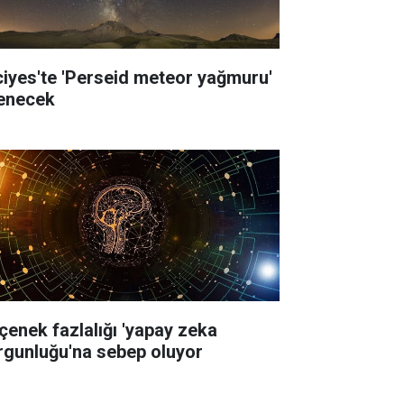
ciyes'te 'Perseid meteor yağmuru'
lenecek
çenek fazlalığı 'yapay zeka
rgunluğu'na sebep oluyor