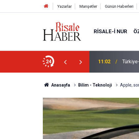
Yazarlar
Manşetler
Günün Haberleri
RISALE-I NUR
Ö
yanın yönlendirdiği tercihler kariyeri riske
24
11:02
Türkiye
Anasayfa
Bilim - Teknoloji
Apple, so