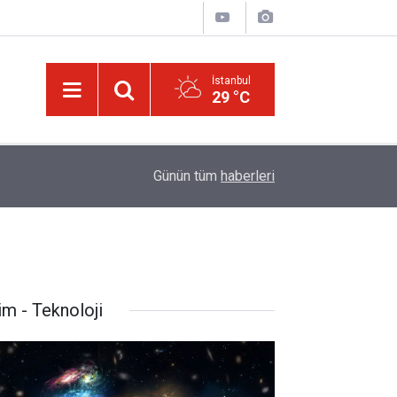
İstanbul
29 °C
10:22
İmamdan, hutbe sırasında telefonla oynayan cem
Günün tüm
haberleri
im - Teknoloji