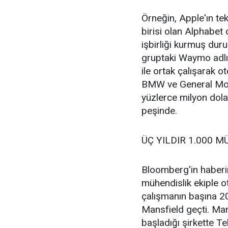
Örneğin, Apple'ın te
birisi olan Alphabet
işbirliği kurmuş duru
gruptaki Waymo adlı u
ile ortak çalışarak o
BMW ve General Motor
yüzlerce milyon dolar
peşinde.
ÜÇ YILDIR 1.000 
Bloomberg'in haberi
mühendislik ekiple o
çalışmanın başına 20
Mansfield geçti. Ma
başladığı şirkette T