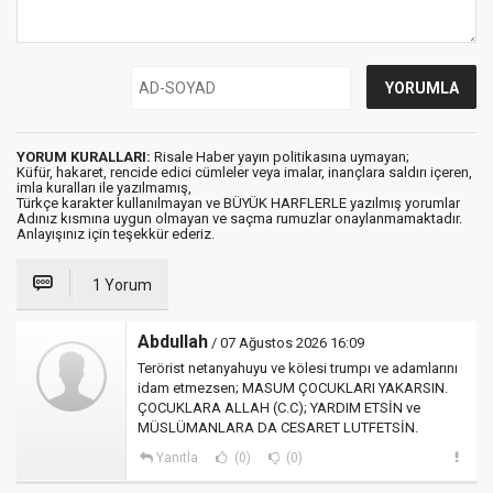
YORUM KURALLARI:
Risale Haber yayın politikasına uymayan;
Küfür, hakaret, rencide edici cümleler veya imalar, inançlara saldırı içeren,
imla kuralları ile yazılmamış,
Türkçe karakter kullanılmayan ve BÜYÜK HARFLERLE yazılmış yorumlar
Adınız kısmına uygun olmayan ve saçma rumuzlar onaylanmamaktadır.
Anlayışınız için teşekkür ederiz.
1 Yorum
Abdullah
/ 07 Ağustos 2026 16:09
Terörist netanyahuyu ve kölesi trumpı ve adamlarını
idam etmezsen; MASUM ÇOCUKLARI YAKARSIN.
ÇOCUKLARA ALLAH (C.C); YARDIM ETSİN ve
MÜSLÜMANLARA DA CESARET LUTFETSİN.
Yanıtla
(0)
(0)