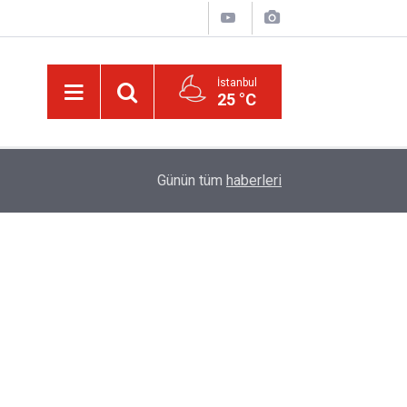
İstanbul
25 °C
17:03
Halamın bıyığı olsa amcamdan evrim geçirdiğini
Günün tüm
haberleri