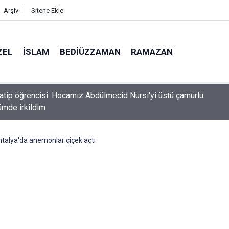
Arşiv
Sitene Ekle
ZEL
İSLAM
BEDIÜZZAMAN
RAMAZAN
n Konvoyu'na katılan Fransız aktivist Müslüman oldu
talya'da anemonlar çiçek açtı