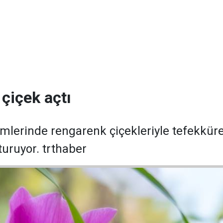
çiçek açtı
simlerinde rengarenk çiçekleriyle tefekkü
turuyor. trthaber