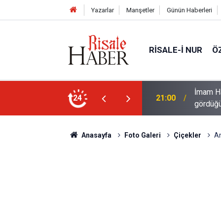
Yazarlar
Manşetler
Günün Haberleri
RISALE-I NUR
Ö
Abdülmecid Nursi'yi üstü çamurlu
24
20:00
Filisti
Anasayfa
Foto Galeri
Çiçekler
An