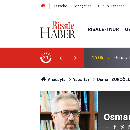
Yazarlar
Manşetler
Günün Haberleri
RISALE-I NUR
Ö
Türkiye'den görülecek mi?
24
14:30
Risale-
Anasayfa
Yazarlar
Osman SUROĞL
Osma