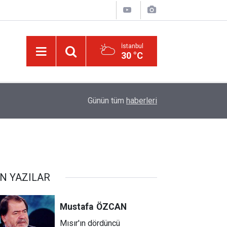
İstanbul
30 °C
Üniversite adaylarına 'Sosyal medyanın yönlendird
14:00
Günün tüm
haberleri
atabilir' uyarısı
N YAZILAR
Mustafa
ÖZCAN
Mısır'ın dördüncü