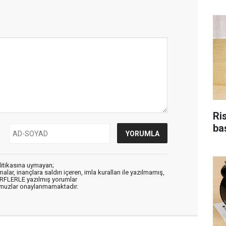
Ri
ba
litikasına uymayan;
alar, inançlara saldırı içeren, imla kuralları ile yazılmamış,
ARFLERLE yazılmış yorumlar
muzlar onaylanmamaktadır.