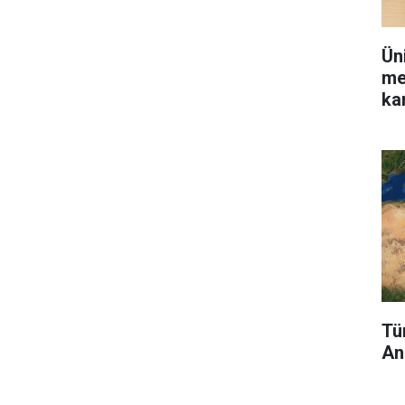
Ün
me
kar
Tü
An