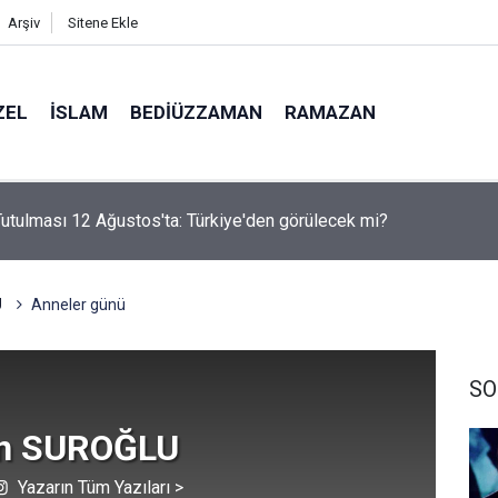
Arşiv
Sitene Ekle
ZEL
İSLAM
BEDIÜZZAMAN
RAMAZAN
i Nur'u kendine oku kendine, başkasına değil!
U
Anneler günü
SO
n SUROĞLU
Yazarın Tüm Yazıları >