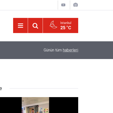
İstanbul
25 °C
20:11
Türkiye, Suudi Arabistan ve Pakistan Ortak Sa
Günün tüm
haberleri
e