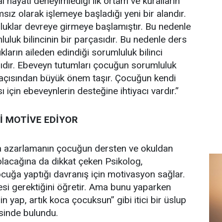
 hayatı deneyimlediği ilk ortam ve kuralların
ız olarak işlemeye başladığı yeni bir alandır.
luklar devreye girmeye başlamıştır. Bu nedenle
uluk bilincinin bir parçasıdır. Bu nedenle ders
ların aileden edindiği sorumluluk bilinci
lıdır. Ebeveyn tutumları çocuğun sorumluluk
si açısından büyük önem taşır. Çocuğun kendi
ı için ebeveynlerin desteğine ihtiyacı vardır.”
İ MOTİVE EDİYOR
a azarlamanın çocuğun dersten ve okuldan
acağına da dikkat çeken Psikolog,
ocuğa yaptığı davranış için motivasyon sağlar.
si gerektiğini öğretir. Ama bunu yaparken
 yap, artık koca çocuksun” gibi itici bir üslup
sinde bulundu.