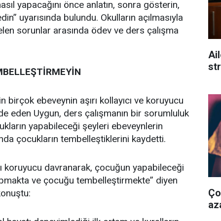
sıl yapacağını önce anlatın, sonra gösterin,
n” uyarısında bulundu. Okulların açılmasıyla
en sorunlar arasında ödev ve ders çalışma
Ai
st
BELLEŞTİRMEYİN
n birçok ebeveynin aşırı kollayıcı ve koruyucu
de eden Uygun, ders çalışmanın bir sorumluluk
ukların yapabileceği şeyleri ebeveynlerin
da çocukların tembelleştiklerini kaydetti.
rı koruyucu davranarak, çocuğun yapabileceği
yapmakta ve çocuğu tembelleştirmekte” diyen
Ço
onuştu:
aza