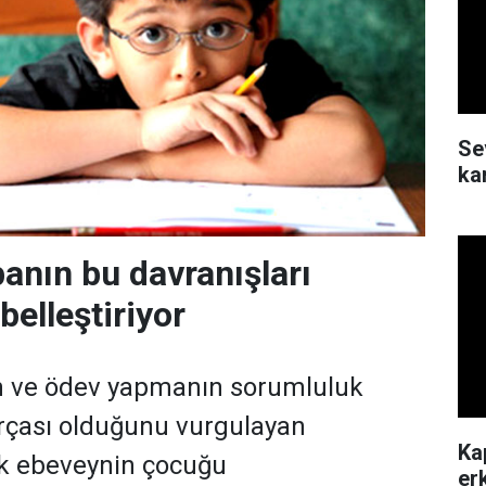
Se
ka
anın bu davranışları
elleştiriyor
n ve ödev yapmanın sorumluluk
parçası olduğunu vurgulayan
Ka
ok ebeveynin çocuğu
erk