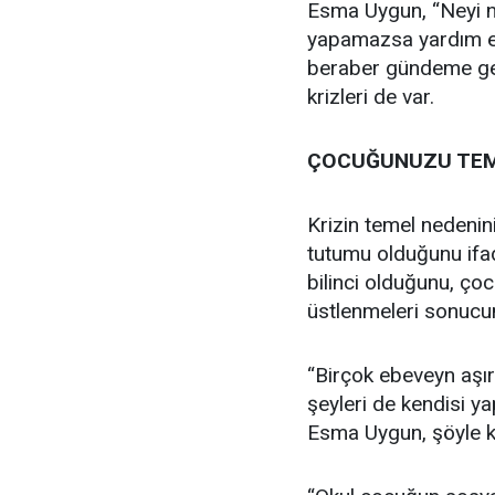
Esma Uygun, “Neyi na
yapamazsa yardım edi
beraber gündeme gel
krizleri de var.
ÇOCUĞUNUZU TEM
Krizin temel nedenini
tutumu olduğunu ifa
bilinci olduğunu, çoc
üstlenmeleri sonucun
“Birçok ebeveyn aşı
şeyleri de kendisi 
Esma Uygun, şöyle k