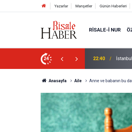
Yazarlar
Manşetler
Günün Haberleri
RISALE-I NUR
Ö
24
21:18
Biyoloj
Anasayfa
Aile
Anne ve babanın bu dav