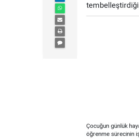
tembelleştirdiğ
Çocuğun günlük haya
öğrenme sürecinin iş