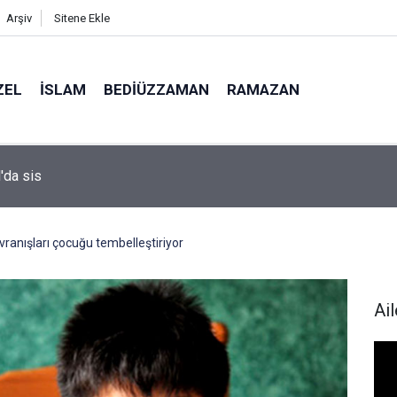
Arşiv
Sitene Ekle
ZEL
İSLAM
BEDIÜZZAMAN
RAMAZAN
i profesörünün parmağının ucunda niçin göz yok?
ranışları çocuğu tembelleştiriyor
Ail