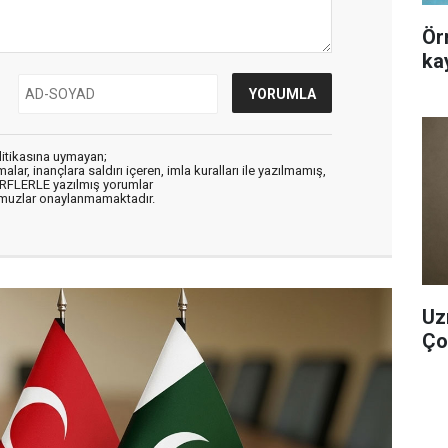
Örn
ka
litikasına uymayan;
alar, inançlara saldırı içeren, imla kuralları ile yazılmamış,
ARFLERLE yazılmış yorumlar
muzlar onaylanmamaktadır.
Uz
Çoc