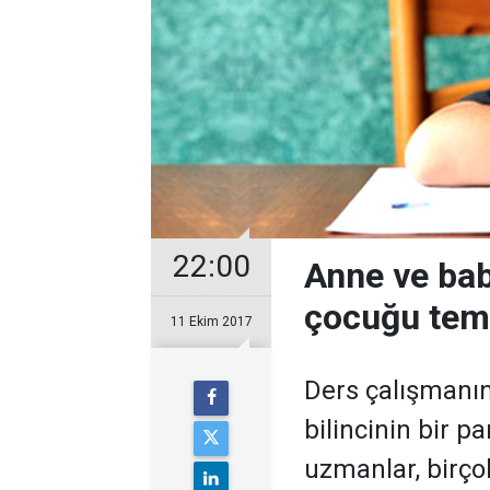
22:00
Anne ve bab
çocuğu temb
11 Ekim 2017
Ders çalışmanı
bilincinin bir 
uzmanlar, birç