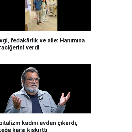
vgi, fedakârlık ve aile: Hanımına
raciğerini verdi
pitalizm kadını evden çıkardı,
eğe karşı kışkırttı