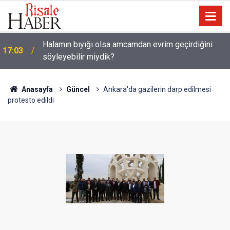
Halamın bıyığı olsa amcamdan evrim geçirdiğini
17:03
söyleyebilir miydik?
Güneş Tutulması 12 Ağustos'ta: Türkiye'den
16:05
görülecek mi?
Anasayfa
Güncel
Ankara'da gazilerin darp edilmesi
protesto edildi