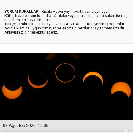
YORUM KURALLARI:
Risale Haber yayın politikasına uymayan;
Küfür, hakaret, rencide edici cümleler veya imalar, inançlara saldırı içeren,
imla kuralları ile yazılmamış,
Türkçe karakter kullanılmayan ve BÜYÜK HARFLERLE yazılmış yorumlar
Adınız kısmına uygun olmayan ve saçma rumuzlar onaylanmamaktadır.
Anlayışınız için teşekkür ederiz.
08 Ağustos 2026
16:05