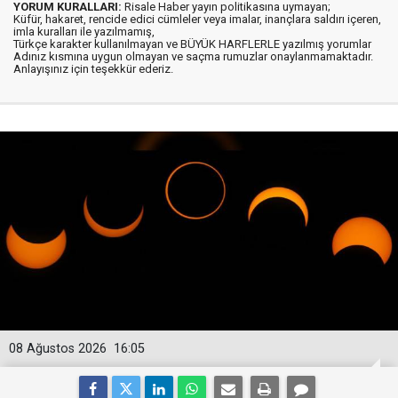
YORUM KURALLARI:
Risale Haber yayın politikasına uymayan;
Küfür, hakaret, rencide edici cümleler veya imalar, inançlara saldırı içeren,
imla kuralları ile yazılmamış,
Türkçe karakter kullanılmayan ve BÜYÜK HARFLERLE yazılmış yorumlar
Adınız kısmına uygun olmayan ve saçma rumuzlar onaylanmamaktadır.
Anlayışınız için teşekkür ederiz.
08 Ağustos 2026
16:05