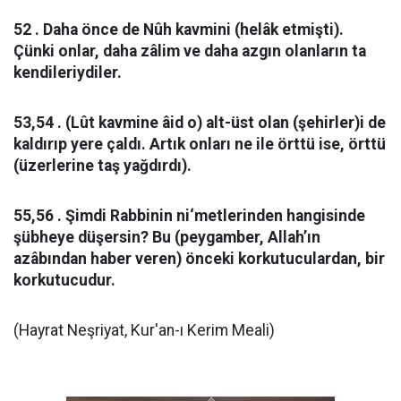
52 . Daha önce de Nûh kavmini (helâk etmişti).
Çünki onlar, daha zâlim ve daha azgın olanların ta
kendileriydiler.
53,54 . (Lût kavmine âid o) alt-üst olan (şehirler)i de
kaldırıp yere çaldı. Artık onları ne ile örttü ise, örttü
(üzerlerine taş yağdırdı).
55,56 . Şimdi Rabbinin ni‘metlerinden hangisinde
şübheye düşersin? Bu (peygamber, Allah’ın
azâbından haber veren) önceki korkutuculardan, bir
korkutucudur.
(Hayrat Neşriyat, Kur'an-ı Kerim Meali)