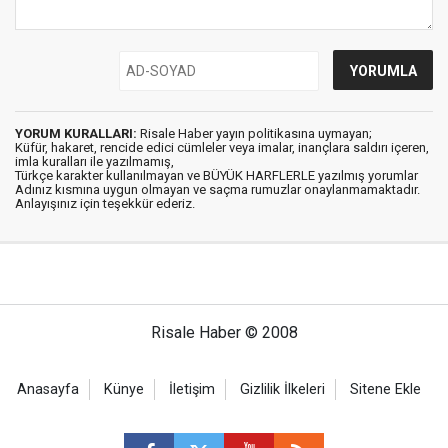
YORUM KURALLARI:
Risale Haber yayın politikasına uymayan;
Küfür, hakaret, rencide edici cümleler veya imalar, inançlara saldırı içeren,
imla kuralları ile yazılmamış,
Türkçe karakter kullanılmayan ve BÜYÜK HARFLERLE yazılmış yorumlar
Adınız kısmına uygun olmayan ve saçma rumuzlar onaylanmamaktadır.
Anlayışınız için teşekkür ederiz.
Risale Haber © 2008
Anasayfa
Künye
İletişim
Gizlilik İlkeleri
Sitene Ekle