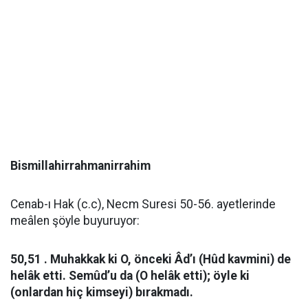
Bismillahirrahmanirrahim
Cenab-ı Hak (c.c), Necm Suresi 50-56. ayetlerinde
meâlen şöyle buyuruyor:
50,51 . Muhakkak ki O, önceki Âd’ı (Hûd kavmini) de
helâk etti. Semûd’u da (O helâk etti); öyle ki
(onlardan hiç kimseyi) bırakmadı.