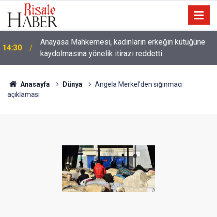
Çatıda yağmur suyu hasadı: Sıcaklarda klima
14:00
kullanımını azaltabilir
Anasayfa
Dünya
Angela Merkel'den sığınmacı
açıklaması