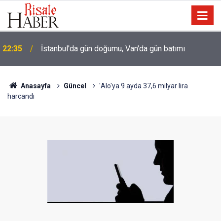
İmam Hatip öğrencisi: Hocamız Abdülmecid Nursi'yi
21:00
üstü çamurlu gördüğümde irkildim
Anasayfa
Güncel
'Alo'ya 9 ayda 37,6 milyar lira
harcandı