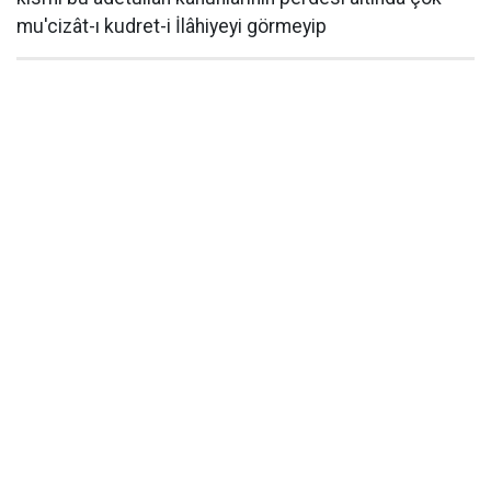
mu'cizât-ı kudret-i İlâhiyeyi görmeyip