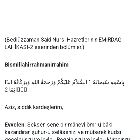
(Bediüzzaman Said Nursi Hazretlerinin EMİRDAĞ
LAHİKASI-2 eserinden bölümler.)
Bismillahirrahmanirrahim
بِاسْمِهِ سُبْحَانَهُ 1 اَلسَّلاَمُ عَلَيْكُمْ وَرَحْمَةُ اللهِ وَبَرَكَاتُهُ اَبَدًا
دَۤائِمًا 2
Aziz, sıddık kardeşlerim,
Evvelen:
Seksen sene bir mânevî ömr-ü bâki
kazandıran şuhur-u selâsenizi ve mübarek kudsî
gecelerinizi ve leyle-i Regaibinizi ve leyle-i Miracınızı