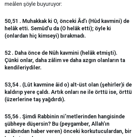
meâlen şöyle buyuruyor:
50,51 . Muhakkak ki O, önceki Âd’ı (Hûd kavmini) de
helâk etti. Semûd’u da (O helâk etti); öyle ki
(onlardan hiç kimseyi) bırakmadı.
52 . Daha önce de Nûh kavmini (helâk etmişti).
Çünki onlar, daha zâlim ve daha azgın olanların ta
kendileriydiler.
53,54 . (Lût kavmine âid o) alt-üst olan (şehirler)i de
kaldırıp yere çaldı. Artık onları ne ile örttü ise, örttü
(üzerlerine taş yağdırdı).
55,56 . Şimdi Rabbinin ni‘metlerinden hangisinde
şübheye düşersin? Bu (peygamber, Allah’ın
azâbından haber veren) önceki korkutuculardan, bir