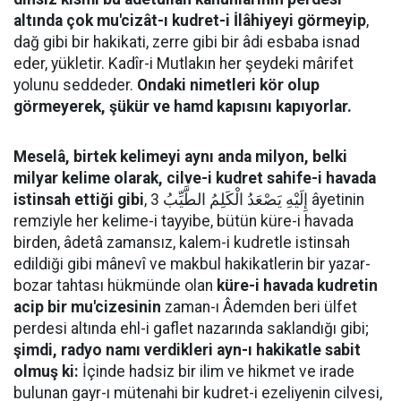
altında çok mu'cizât-ı kudret-i İlâhiyeyi görmeyip
,
dağ gibi bir hakikati, zerre gibi bir âdi esbaba isnad
eder, yükletir. Kadîr-i Mutlakın her şeydeki mârifet
yolunu seddeder.
Ondaki nimetleri kör olup
görmeyerek, şükür ve hamd kapısını kapıyorlar.
Meselâ, birtek kelimeyi aynı anda milyon, belki
milyar kelime olarak, cilve-i kudret sahife-i havada
istinsah ettiği gibi
, إِلَيْهِ يَصْعَدُ الْكَلِمُ الطَّيِّبُ 3 âyetinin
remziyle her kelime-i tayyibe, bütün küre-i havada
birden, âdetâ zamansız, kalem-i kudretle istinsah
edildiği gibi mânevî ve makbul hakikatlerin bir yazar-
bozar tahtası hükmünde olan
küre-i havada kudretin
acip bir mu'cizesinin
zaman-ı Âdemden beri ülfet
perdesi altında ehl-i gaflet nazarında saklandığı gibi;
şimdi, radyo namı verdikleri ayn-ı hakikatle sabit
olmuş ki:
İçinde hadsiz bir ilim ve hikmet ve irade
bulunan gayr-ı mütenahi bir kudret-i ezeliyenin cilvesi,