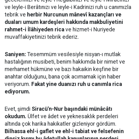
ve leyle-i Berâtınızı ve leyle-i Kadrinizi ruh u canımızla
tebrik ve
herbir Nurcunun mânevî kazançları ve
duaları umum kardeşleri hakkında makbuliyetini
rahmet-i İlâhiyeden rica
ve hizmet-i Nuriyede
muvaffakiyetinizi tebrik ederiz.
Saniyen:
Tesemmüm vesilesiyle nisyan-ı mutlak
hastalığının musibeti, benim hakkımda bir nimet ve
merhamet hükmüne ve bazı hakaikin keşfine bir
anahtar olduğunu, bana çok acımamak için haber
veriyorum.
Fakat yine duanızı ruh u canımla rica
ediyorum.
Evet, şimdi
Siracü'n-Nur başındaki münâcâtı
okudum.
Ülfet ve âdet ve yeknesaklık perdeleri
altında çok harika hakikatler gizleniyor gördüm.
Bilhassa ehl-i gaflet ve ehl-i tabiat ve felsefenin
dinsiz kısmı bu âdetullah kanunlarının perdesi