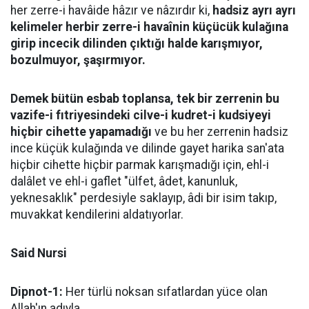
her zerre-i havâide hâzır ve nâzırdır ki,
hadsiz ayrı ayrı
kelimeler herbir zerre-i havaînin küçücük kulağına
girip incecik dilinden çıktığı halde karışmıyor,
bozulmuyor, şaşırmıyor.
Demek bütün esbab toplansa, tek bir zerrenin bu
vazife-i fıtriyesindeki cilve-i kudret-i kudsiyeyi
hiçbir cihette yapamadığı
ve bu her zerrenin hadsiz
ince küçük kulağında ve dilinde gayet harika san'ata
hiçbir cihette hiçbir parmak karışmadığı için, ehl-i
dalâlet ve ehl-i gaflet "ülfet, âdet, kanunluk,
yeknesaklık" perdesiyle saklayıp, âdi bir isim takıp,
muvakkat kendilerini aldatıyorlar.
Said Nursi
Dipnot-1:
Her türlü noksan sıfatlardan yüce olan
Allah'ın adıyla.