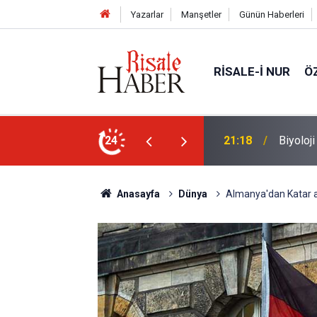
Yazarlar
Manşetler
Günün Haberleri
RISALE-I NUR
Ö
n ucunda niçin göz yok?
24
20:11
Türkiye
Anasayfa
Dünya
Almanya'dan Katar aç