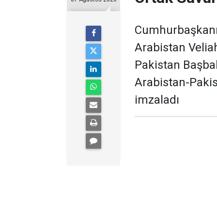
Cumhurbaşkanı 
Arabistan Veli
Pakistan Başbak
Arabistan-Paki
imzaladı