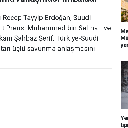
Recep Tayyip Erdoğan, Suudi
aht Prensi Muhammed bin Selman ve
Me
anı Şahbaz Şerif, Türkiye-Suudi
Mü
yer
stan üçlü savunma anlaşmasını
Ye
tip