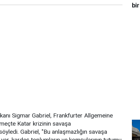
bir
kanı Sigmar Gabriel, Frankfurter Allgemeine
emeçte Katar krizinin savaşa
 söyledi. Gabriel, "Bu anlaşmazlığın savaşa
 var, kardeş toplumların ve komşularının tutumu