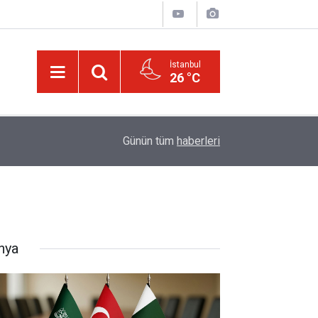
İstanbul
26 °C
Bediüzzaman’ın ölüm döşeğindeki talebesine gö
16:14
Günün tüm
haberleri
müjde
nya