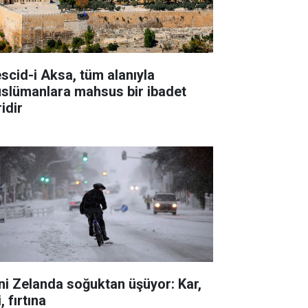
scid-i Aksa, tüm alanıyla
slümanlara mahsus bir ibadet
idir
ni Zelanda soğuktan üşüyor: Kar,
i, fırtına