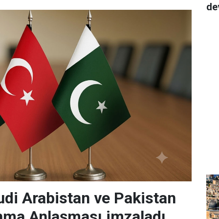
de
udi Arabistan ve Pakistan
nma Anlaşması imzaladı