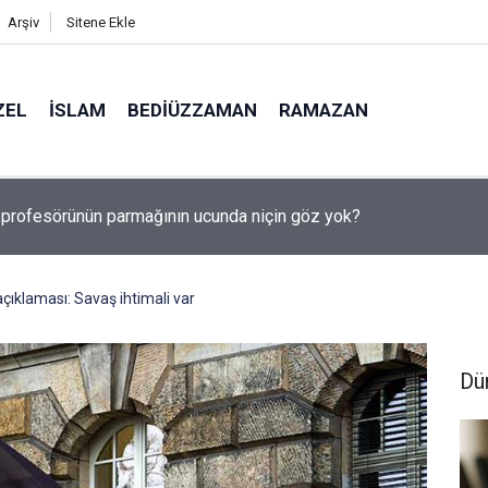
Arşiv
Sitene Ekle
ZEL
İSLAM
BEDIÜZZAMAN
RAMAZAN
, Suudi Arabistan ve Pakistan Ortak Savunma Anlaşması imzaladı
ıklaması: Savaş ihtimali var
Dü