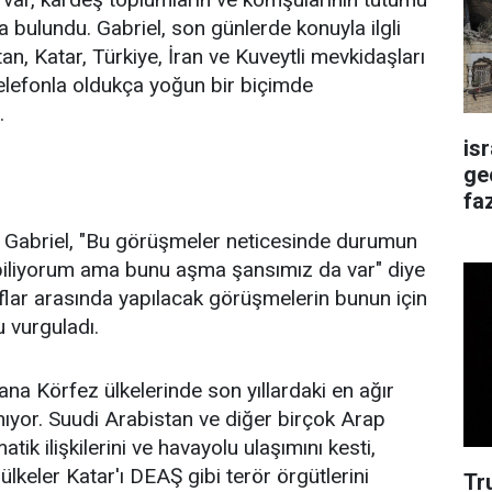
bulundu. Gabriel, son günlerde konuyla ilgli
an, Katar, Türkiye, İran ve Kuveytli mevkidaşları
elefonla oldukça yoğun bir biçimde
.
is
ge
faz
 Gabriel, "Bu görüşmeler neticesinde durumun
biliyorum ama bunu aşma şansımız da var" diye
aflar arasında yapılacak görüşmelerin bunun için
 vurguladı.
na Körfez ülkelerinde son yıllardaki en ağır
nıyor. Suudi Arabistan ve diğer birçok Arap
atik ilişkilerini ve havayolu ulaşımını kesti,
u ülkeler Katar'ı DEAŞ gibi terör örgütlerini
Tr