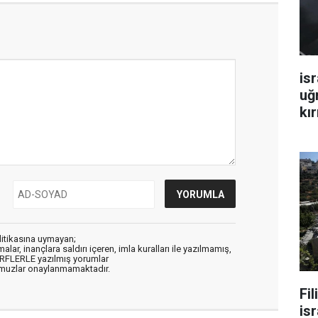
isr
uğ
kır
litikasına uymayan;
alar, inançlara saldırı içeren, imla kuralları ile yazılmamış,
ARFLERLE yazılmış yorumlar
muzlar onaylanmamaktadır.
Fi
isr