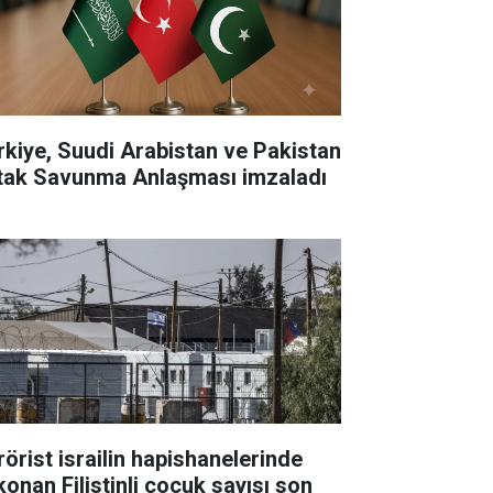
rkiye, Suudi Arabistan ve Pakistan
tak Savunma Anlaşması imzaladı
rörist israilin hapishanelerinde
konan Filistinli çocuk sayısı son