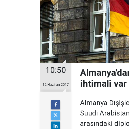
10:50
Almanya'dan
ihtimali var
12 Haziran 2017
Almanya Dışişle
Suudi Arabistan
arasındaki diplom