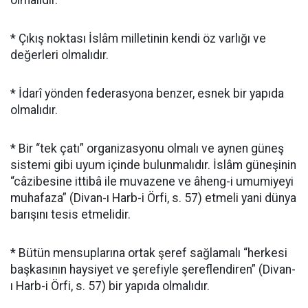
olmalıdır.
* Çıkış noktası İslâm milletinin kendi öz varlığı ve
değerleri olmalıdır.
* İdarî yönden federasyona benzer, esnek bir yapıda
olmalıdır.
* Bir “tek çatı” organizasyonu olmalı ve aynen güneş
sistemi gibi uyum içinde bulunmalıdır. İslâm güneşinin
“câzibesine ittibâ ile muvazene ve âheng-i umumiyeyi
muhafaza” (Divan-ı Harb-i Örfi, s. 57) etmeli yani dünya
barışını tesis etmelidir.
* Bütün mensuplarına ortak şeref sağlamalı “herkesi
başkasının haysiyet ve şerefiyle şereflendiren” (Divan-
ı Harb-i Örfi, s. 57) bir yapıda olmalıdır.