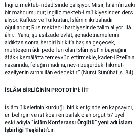
İngiliz mekteb-i idadîsinde çalışıyor. Mısır, İslâm’ın zeki
bir mahdumudur; İngiliz mekteb-i mülkiyesinden ders
alıyor. Kafkas ve Türkistan, İslâmın iki bahadır
oğullarıdır; Rus mekteb-i harbiyesinde talim alıyor. İlâ
âhir… Yahu, şu asılzade evlât, şehadetnamelerini
aldıktan sonra, herbiri bir kıt’a başına geçecek,
muhteşem âdil pederleri olan İslâmiyet’in bayrağını
âfâk-ı kemâlâtta temevvüc ettirmekle, kader-i Ezelînin
nazarında, feleğin inadına, nev-i beşerdeki hikmet-i
ezeliyenin sırrını ilân edecektir.” (Nursî Sünûhat, s. 84)
İSLÂM BİRLİĞİNİN PROTOTİPİ: İİT
İslâm ülkelerinin kurduğu birlikler içinde en kapsayıcı,
en belirgin ve istikbali en parlak olan örgüt 57 üyeli
eski adıyla
“İslâm Konferansı Örgütü” yeni adı İslam
İşbirliği Teşkilatı
’dır.