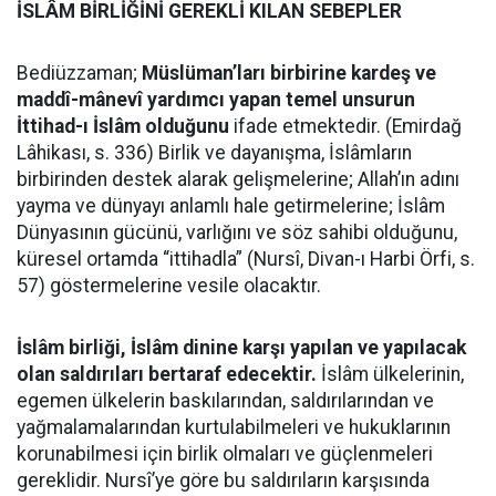
İSLÂM BİRLİĞİNİ GEREKLİ KILAN SEBEPLER
Bediüzzaman;
Müslüman’ları birbirine kardeş ve
maddî-mânevî yardımcı yapan temel unsurun
İttihad-ı İslâm olduğunu
ifade etmektedir. (Emirdağ
Lâhikası, s. 336) Birlik ve dayanışma, İslâmların
birbirinden destek alarak gelişmelerine; Allah’ın adını
yayma ve dünyayı anlamlı hale getirmelerine; İslâm
Dünyasının gücünü, varlığını ve söz sahibi olduğunu,
küresel ortamda “ittihadla” (Nursî, Divan-ı Harbi Örfi, s.
57) göstermelerine vesile olacaktır.
İslâm birliği, İslâm dinine karşı yapılan ve yapılacak
olan saldırıları bertaraf edecektir.
İslâm ülkelerinin,
egemen ülkelerin baskılarından, saldırılarından ve
yağmalamalarından kurtulabilmeleri ve hukuklarının
korunabilmesi için birlik olmaları ve güçlenmeleri
gereklidir. Nursî’ye göre bu saldırıların karşısında