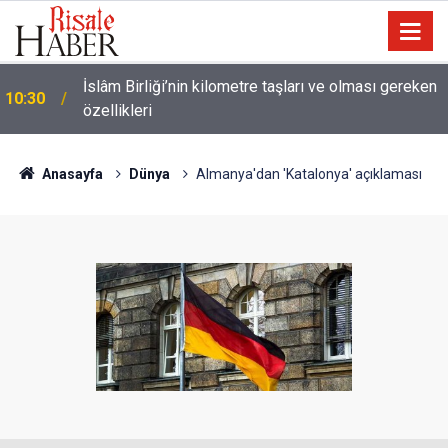
Ünlü futbolcu Dembele: Eşimin yüzünü
09:47
göstermemesi dini bir mesele!
Anasayfa
Dünya
Almanya'dan 'Katalonya' açıklaması