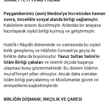
SÜNNETTE İTTİHAD-I İSLÂM
Peygamberimiz (asm) Medine’ye hicretinden hemen
sonra, öncelikle sosyal alanda birliği sağlamıştır.
Kabilelerin arasını düzeltmiştir. Ardından bir anayasa
hazırlayarak siyâsî birliği kurmuş ve geliştirmiştir.
Hulefâ-i Râşidîn döneminde ve sonrasında bu siyâsî
birlik genişlemiş ve Hilâfetin Osmanlı’ya geçişi ile
birlikte daha da büyümüştür.
Yavuz Sultan Selim’in
İslâm Birliği çabaları
ve önemli ölçüde başarıya
ulaşması bunu göstermektedir. Bu dönem İslâm’ın
muzafferiyet yılları olmuştur. Ancak daha sonraları
İslâm birliği parçalanmış ve Müslümanlar güven ve
emniyetlerini kaybetmişlerdir.
BİRLİĞİN DÜŞMANI; IRKÇILIK VE ÇARESİ