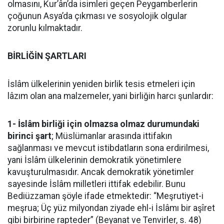
olmasını, Kur’ân’da isimleri geçen Peygamberlerin
çoğunun Asya’da çıkması ve sosyolojik olgular
zorunlu kılmaktadır.
BİRLİĞİN ŞARTLARI
İslâm ülkelerinin yeniden birlik tesis etmeleri için
lâzım olan ana malzemeler, yani birliğin harcı şunlardır:
1- İslâm birliği için olmazsa olmaz durumundaki
birinci şart
; Müslümanlar arasında ittifakın
sağlanması ve mevcut istibdatların sona erdirilmesi,
yani İslâm ülkelerinin demokratik yönetimlere
kavuşturulmasıdır. Ancak demokratik yönetimler
sayesinde İslâm milletleri ittifak edebilir. Bunu
Bediüzzaman şöyle ifade etmektedir: “Meşrutiyet-i
meşrua; Üç yüz milyondan ziyade ehl-i İslâmı bir aşîret
gibi birbirine rapteder” (Beyanat ve Tenvirler, s. 48)