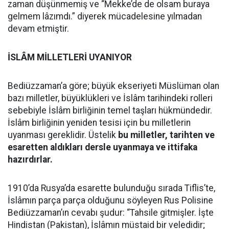
zaman düşünmemiş ve “Mekke’de de olsam buraya
gelmem lâzımdı.” diyerek mücadelesine yılmadan
devam etmiştir.
İSLÂM MİLLETLERİ UYANIYOR
Bediüzzaman’a göre; büyük ekseriyeti Müslüman olan
bazı milletler, büyüklükleri ve İslâm tarihindeki rolleri
sebebiyle İslâm birliğinin temel taşları hükmündedir.
İslâm birliğinin yeniden tesisi için bu milletlerin
uyanması gereklidir. Üstelik
bu milletler, tarihten ve
esaretten aldıkları dersle uyanmaya ve ittifaka
hazırdırlar.
1910’da Rusya’da esarette bulunduğu sırada Tiflis’te,
İslâmın parça parça olduğunu söyleyen Rus Polisine
Bediüzzaman’ın cevabı şudur: “Tahsile gitmişler. İşte
Hindistan (Pakistan), İslâmın müstaid bir veledidir;