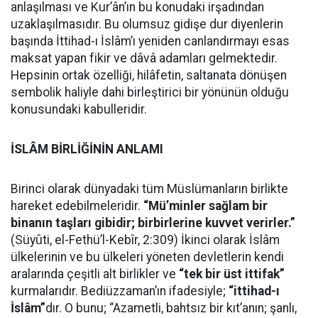
anlaşılması ve Kur’ân’ın bu konudaki irşadından
uzaklaşılmasıdır. Bu olumsuz gidişe dur diyenlerin
başında İttihad-ı İslâm’ı yeniden canlandırmayı esas
maksat yapan fikir ve dâvâ adamları gelmektedir.
Hepsinin ortak özelliği, hilâfetin, saltanata dönüşen
sembolik haliyle dahi birleştirici bir yönünün olduğu
konusundaki kabulleridir.
İSLÂM BİRLİĞİNİN ANLAMI
Birinci olarak dünyadaki tüm Müslümanların birlikte
hareket edebilmeleridir.
“Mü’minler sağlam bir
binanın taşları gibidir; birbirlerine kuvvet verirler.”
(Süyûti, el-Fethü’l-Kebîr, 2:309) İkinci olarak İslâm
ülkelerinin ve bu ülkeleri yöneten devletlerin kendi
aralarında çeşitli alt birlikler ve
“tek bir üst ittifak”
kurmalarıdır. Bediüzzaman’ın ifadesiyle;
“ittihad-ı
İslâm”
dır. O bunu; “Azametli, bahtsız bir kıt’anın; şanlı,