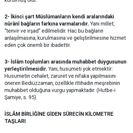
kurulmuş olur.
2- İkinci şart Müslümanların kendi aralarındaki
nûrânî bağların farkına varmalarıdır.
Yani millet;
“tenvir ve irşad” edilmelidir. Hac bu bağların
anlaşılmasına, kurulmasına ve geliştirilmesine hizmet
eden çok önemli bir ibadettir.
3- İslâm toplumları arasında muhabbet duygusunun
yerleştirilmesidir.
Yani, husumeti yok etmektir:
Husumetin cehalet, zaruret ve nifaka yapılmasını
öneren Bediüzzaman, özellikle ittihadın meşrebinin
muhabbet olduğuna vurgu yapmaktadır. (Hutbe-i
Şamiye, s. 95)
İSLÂM BİRLİĞİNE GİDEN SÜRECİN KİLOMETRE
TAŞLARI