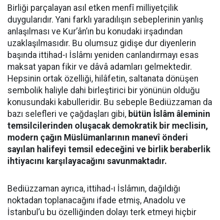
Birliği parçalayan asıl etken menfî milliyetçilik
duygularıdır. Yani farklı yaradılışın sebeplerinin yanlış
anlaşılması ve Kur’ân’ın bu konudaki irşadından
uzaklaşılmasıdır. Bu olumsuz gidişe dur diyenlerin
başında ittihad-ı İslâmı yeniden canlandırmayı esas
maksat yapan fikir ve dâvâ adamları gelmektedir.
Hepsinin ortak özelliği, hilâfetin, saltanata dönüşen
sembolik haliyle dahi birleştirici bir yönünün olduğu
konusundaki kabulleridir. Bu sebeple Bediüzzaman da
bazı selefleri ve çağdaşları gibi,
bütün İslâm âleminin
temsilcilerinden oluşacak demokratik bir meclisin,
modern çağın Müslümanlarının manevî önderi
sayılan halifeyi temsil edeceğini ve birlik beraberlik
ihtiyacını karşılayacağını savunmaktadır.
Bediüzzaman ayrıca, ittihad-ı İslâmın, dağıldığı
noktadan toplanacağını ifade etmiş, Anadolu ve
İstanbul’u bu özelliğinden dolayı terk etmeyi hiçbir