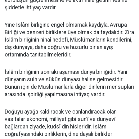
kuruluşun güçlenmesine ve aktif hale getirilmesine
şiddetle ihtiyaç vardır.
Yine İslâm birliğine engel olmamak kaydıyla, Avrupa
Birliği ve benzeri birliklere üye olmak da faydalıdır. Zira
İslâm birliğinin nihaî hedefi, Müslümanların kendilerini,
dış dünyaya, daha doğru ve huzurlu bir anlayış
ortamında tanıtabilmeleridir.
İslâm birliğinin sonraki aşaması dünya birliğidir. Yani
dünyanın sulh ve sükûn dünyası haline gelmesidir.
Bunun için de Müslümanlarla diğer dinlerin mensupları
arasında işbirliği yapılmasına ihtiyaç vardır.
Doğuyu ayağa kaldıracak ve canlandıracak olan
vasıtalar ekonomi, milliyet gibi sun’î ve dünyevî
bağlardan ziyade, kudsî din hisleridir. İslâm
coğrafyasındaki birliklerin, dine dayalı birlikler