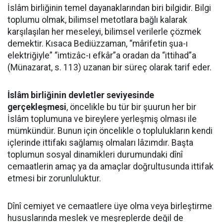
İslâm birliğinin temel dayanaklarından biri bilgidir. Bilgi
toplumu olmak, bilimsel metotlara bağlı kalarak
karşılaşılan her meseleyi, bilimsel verilerle çözmek
demektir. Kısaca Bediüzzaman, “mârifetin şua-ı
elektriğiyle” “imtizâc-ı efkâr”a oradan da “ittihad”a
(Münazarat, s. 113) uzanan bir süreç olarak tarif eder.
İslâm birliğinin devletler seviyesinde
gerçekleşmesi
, öncelikle bu tür bir şuurun her bir
İslâm toplumuna ve bireylere yerleşmiş olması ile
mümkündür. Bunun için öncelikle o toplulukların kendi
içlerinde ittifakı sağlamış olmaları lâzımdır. Başta
toplumun sosyal dinamikleri durumundaki dînî
cemaatlerin amaç ya da amaçlar doğrultusunda ittifak
etmesi bir zorunluluktur.
Dînî cemiyet ve cemaatlere üye olma veya birleştirme
hususlarında meslek ve meşreplerde değil de