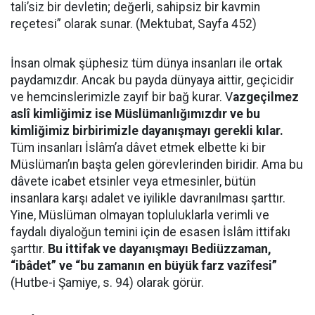
tali’siz bir devletin; değerli, sahipsiz bir kavmin
reçetesi” olarak sunar. (Mektubat, Sayfa 452)
İnsan olmak şüphesiz tüm dünya insanları ile ortak
paydamızdır. Ancak bu payda dünyaya aittir, geçicidir
ve hemcinslerimizle zayıf bir bağ kurar. V
azgeçilmez
aslî kimliğimiz ise Müslümanlığımızdır ve bu
kimliğimiz birbirimizle dayanışmayı gerekli kılar.
Tüm insanları İslâm’a dâvet etmek elbette ki bir
Müslüman’ın başta gelen görevlerinden biridir. Ama bu
dâvete icabet etsinler veya etmesinler, bütün
insanlara karşı adalet ve iyilikle davranılması şarttır.
Yine, Müslüman olmayan topluluklarla verimli ve
faydalı diyaloğun temini için de esasen İslâm ittifakı
şarttır.
Bu ittifak ve dayanışmayı Bediüzzaman,
“ibâdet” ve “bu zamanın en büyük farz vazîfesi”
(Hutbe-i Şamiye, s. 94) olarak görür.