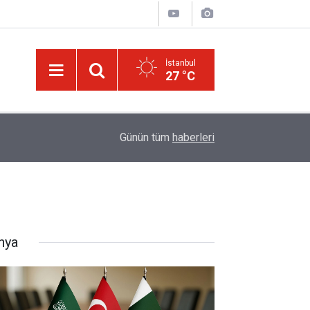
İstanbul
27 °C
14:57
Meta'ya çocuk güvenliği davasında rekor ceza:
Günün tüm
haberleri
nya