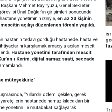
 Başkanı Mehmet Bayıryüzü, Genel Sekreter
görevlisi Ünal Dağlar’ın girişimleri sonucunda
 hastane yönetiminin izniyle,
en az 20 kişinin
mescitin açılışı düzenlenen törenle yapıldı.
is
 hastanın tedavi gördüğü hastanede, hasta ve
ge
faz
 ihtiyaçlarını karşılamak amacıyla açılan mescit
lendi.
Hastane yönetimi tarafından mescit
Kur'an-ı Kerim, dijital namaz saati, seccade
tamamlandı.
e müteşekkiriz"
uşmasında, "Yıllardır özlemi çekilen, gerek
iyaretçilerin hastanede namaz kılacakları bir
ne yönetimi ile mutabakat sağlayarak
Tr