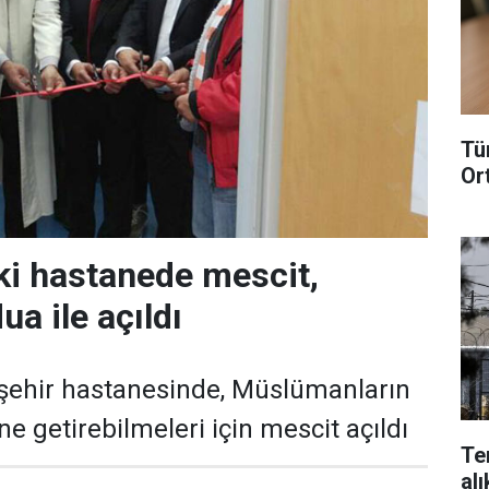
Tü
Or
i hastanede mescit,
ua ile açıldı
 şehir hastanesinde, Müslümanların
ine getirebilmeleri için mescit açıldı
Te
alı