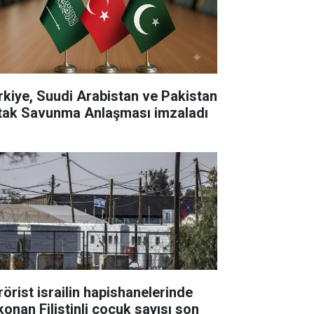
rkiye, Suudi Arabistan ve Pakistan
tak Savunma Anlaşması imzaladı
rörist israilin hapishanelerinde
konan Filistinli çocuk sayısı son