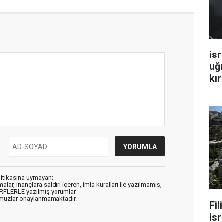
isr
uğ
kır
litikasına uymayan;
alar, inançlara saldırı içeren, imla kuralları ile yazılmamış,
ARFLERLE yazılmış yorumlar
muzlar onaylanmamaktadır.
Fi
isr