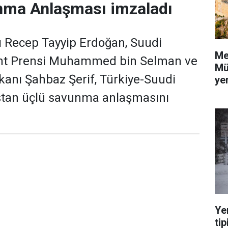
nma Anlaşması imzaladı
Recep Tayyip Erdoğan, Suudi
Me
aht Prensi Muhammed bin Selman ve
Mü
anı Şahbaz Şerif, Türkiye-Suudi
yer
stan üçlü savunma anlaşmasını
Ye
tip