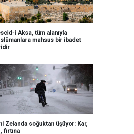
scid-i Aksa, tüm alanıyla
slümanlara mahsus bir ibadet
idir
ni Zelanda soğuktan üşüyor: Kar,
i, fırtına