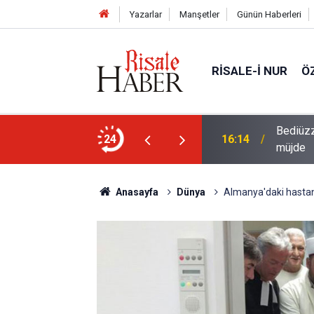
Yazarlar
Manşetler
Günün Haberleri
RISALE-I NUR
Ö
Bediüzz
kistan Ortak Savunma Anlaşması imzaladı
24
16:14
müjde
Anasayfa
Dünya
Almanya'daki hastane