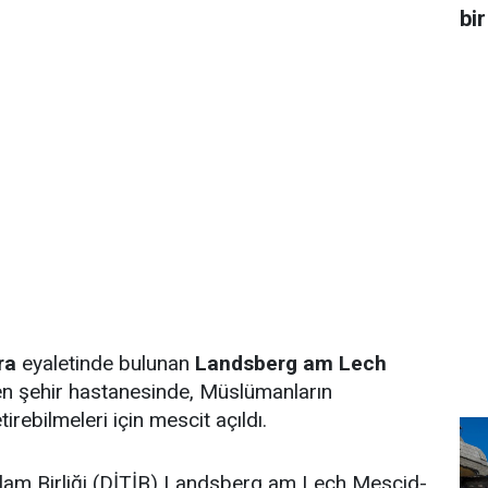
bir
ra
eyaletinde bulunan
Landsberg am Lech
en şehir hastanesinde, Müslümanların
tirebilmeleri için mescit açıldı.
İslam Birliği (DİTİB) Landsberg am Lech Mescid-