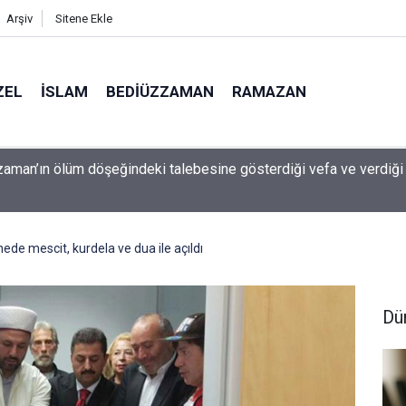
Arşiv
Sitene Ekle
ZEL
İSLAM
BEDIÜZZAMAN
RAMAZAN
aman’ın ölüm döşeğindeki talebesine gösterdiği vefa ve verdiği
de mescit, kurdela ve dua ile açıldı
Dü