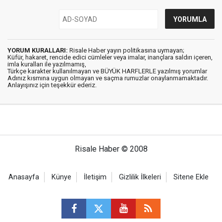
YORUM KURALLARI:
Risale Haber yayın politikasına uymayan;
Küfür, hakaret, rencide edici cümleler veya imalar, inançlara saldırı içeren,
imla kuralları ile yazılmamış,
Türkçe karakter kullanılmayan ve BÜYÜK HARFLERLE yazılmış yorumlar
Adınız kısmına uygun olmayan ve saçma rumuzlar onaylanmamaktadır.
Anlayışınız için teşekkür ederiz.
Risale Haber © 2008
Anasayfa
Künye
İletişim
Gizlilik İlkeleri
Sitene Ekle