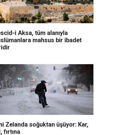
scid-i Aksa, tüm alanıyla
slümanlara mahsus bir ibadet
idir
ni Zelanda soğuktan üşüyor: Kar,
i, fırtına