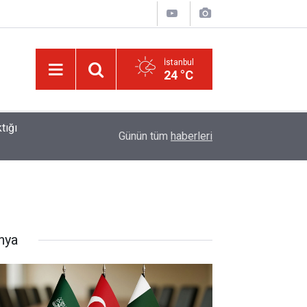
İstanbul
24 °C
01:15
Lût kavmine âid o alt-üst olan şehirleri de kaldır
Günün tüm
haberleri
nya