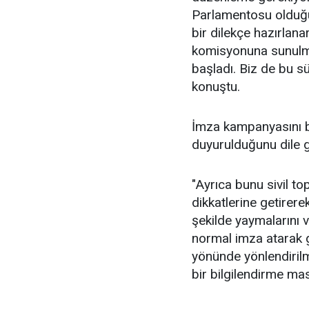
Parlamentosu olduğu 
bir dilekçe hazırlan
komisyonuna sunulmas
başladı. Biz de bu sü
konuştu.
İmza kampanyasını b
duyurulduğunu dile ge
"Ayrıca bunu sivil to
dikkatlerine getirere
şekilde yaymalarını
normal imza atarak 
yönünde yönlendiril
bir bilgilendirme mas