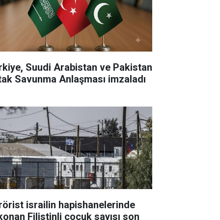
rkiye, Suudi Arabistan ve Pakistan
tak Savunma Anlaşması imzaladı
rörist israilin hapishanelerinde
konan Filistinli çocuk sayısı son