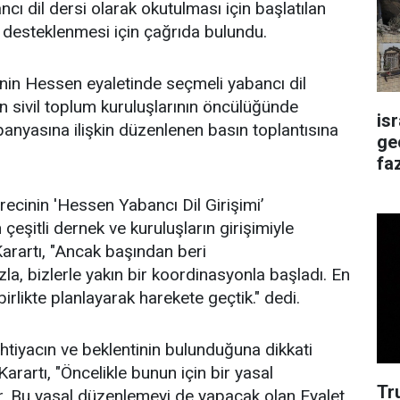
cı dil dersi olarak okutulması için başlatılan
desteklenmesi için çağrıda bulundu.
inin Hessen eyaletinde seçmeli yabancı dil
in sivil toplum kuruluşlarının öncülüğünde
is
anyasına ilişkin düzenlenen basın toplantısına
ge
faz
cinin 'Hessen Yabancı Dil Girişimi’
eşitli dernek ve kuruluşların girişimiyle
Karartı, "Ancak başından beri
, bizlerle yakın bir koordinasyonla başladı. En
birlikte planlayarak harekete geçtik." dedi.
htiyacın ve beklentinin bulunduğuna dikkati
rartı, "Öncelikle bunun için bir yasal
Tr
. Bu yasal düzenlemeyi de yapacak olan Eyalet