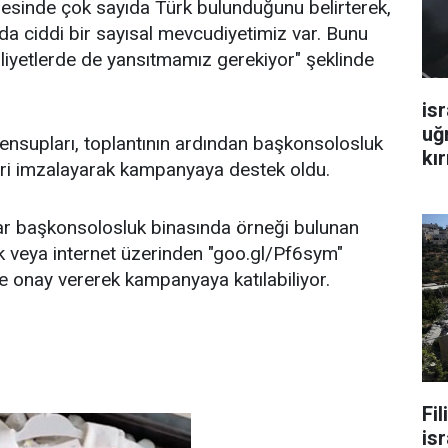
esinde çok sayıda Türk bulunduğunu belirterek,
a ciddi bir sayısal mevcudiyetimiz var. Bunu
aaliyetlerde de yansıtmamız gerekiyor" şeklinde
isr
uğ
ensupları, toplantının ardından başkonsolosluk
kır
eri imzalayarak kampanyaya destek oldu.
ar başkonsolosluk binasında örneği bulunan
k veya internet üzerinden "goo.gl/Pf6sym"
e onay vererek kampanyaya katılabiliyor.
Fi
isr