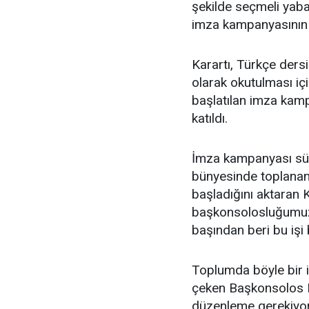
şekilde seçmeli yaban
imza kampanyasının 
Karartı, Türkçe ders
olarak okutulması iç
başlatılan imza kamp
katıldı.
İmza kampanyası süre
bünyesinde toplanan ç
başladığını aktaran 
başkonsolosluğumuzla
başından beri bu işi 
Toplumda böyle bir i
çeken Başkonsolos Ka
düzenleme gerekiyor