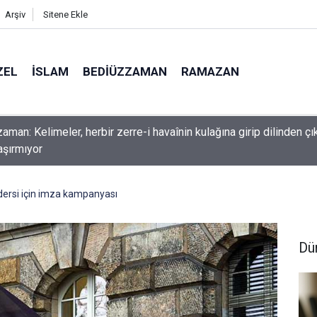
Arşiv
Sitene Ekle
ZEL
İSLAM
BEDIÜZZAMAN
RAMAZAN
nlardan dilinizi çekin, onlardan biri öldüğünde de
ersi için imza kampanyası
Dü