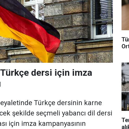
Tü
Or
Türkçe dersi için imza
ı
 eyaletinde Türkçe dersinin karne
cek şekilde seçmeli yabancı dil dersi
Te
ası için imza kampanyasının
alı