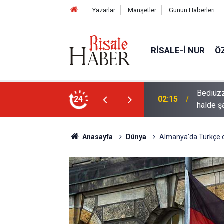
Yazarlar
Manşetler
Günün Haberleri
RISALE-I NUR
Ö
rre-i havaînin kulağına girip dilinden çıktığı
24
01:45
Müslüma
Anasayfa
Dünya
Almanya'da Türkçe d