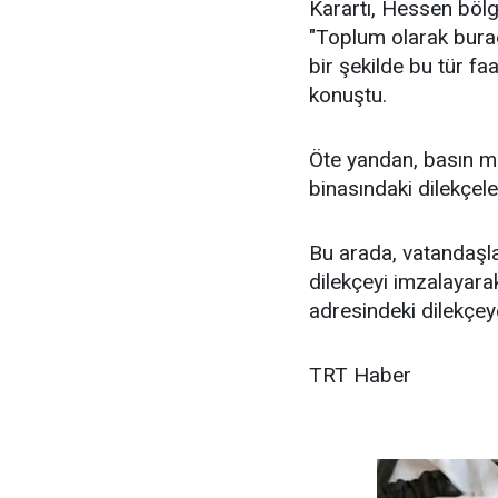
Karartı, Hessen bölg
"Toplum olarak burad
bir şekilde bu tür f
konuştu.
Öte yandan, basın m
binasındaki dilekçel
Bu arada, vatandaşl
dilekçeyi imzalayara
adresindeki dilekçey
TRT Haber