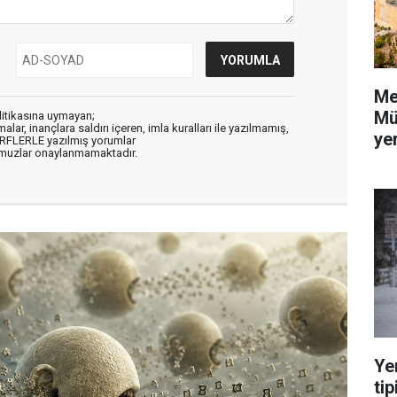
Me
Mü
litikasına uymayan;
alar, inançlara saldırı içeren, imla kuralları ile yazılmamış,
yer
ARFLERLE yazılmış yorumlar
muzlar onaylanmamaktadır.
Ye
tip