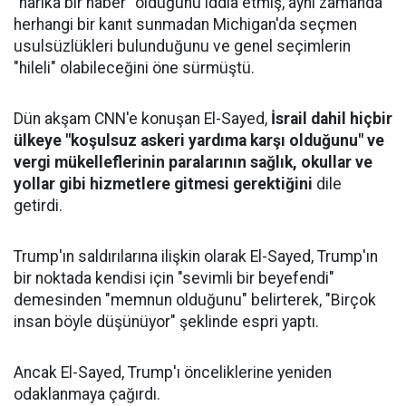
"harika bir haber" olduğunu iddia etmiş, aynı zamanda
herhangi bir kanıt sunmadan Michigan'da seçmen
usulsüzlükleri bulunduğunu ve genel seçimlerin
"hileli" olabileceğini öne sürmüştü.
Dün akşam CNN'e konuşan El-Sayed,
İsrail dahil hiçbir
ülkeye "koşulsuz askeri yardıma karşı olduğunu" ve
vergi mükelleflerinin paralarının sağlık, okullar ve
yollar gibi hizmetlere gitmesi gerektiğini
dile
getirdi.
Trump'ın saldırılarına ilişkin olarak El-Sayed, Trump'ın
bir noktada kendisi için "sevimli bir beyefendi"
demesinden "memnun olduğunu" belirterek, "Birçok
insan böyle düşünüyor" şeklinde espri yaptı.
Ancak El-Sayed, Trump'ı önceliklerine yeniden
odaklanmaya çağırdı.