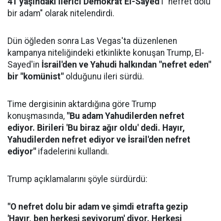
41 yaşındaki ilerici Demokrat El-Sayed
'i "nefret dolu
bir adam" olarak nitelendirdi.
Dün öğleden sonra Las Vegas'ta düzenlenen
kampanya niteliğindeki etkinlikte konuşan Trump, El-
Sayed'in
İsrail'den ve Yahudi halkından "nefret eden"
bir "komünist"
olduğunu ileri sürdü.
Time dergisinin aktardığına göre Trump
konuşmasında,
"Bu adam Yahudilerden nefret
ediyor. Birileri 'Bu biraz ağır oldu' dedi. Hayır,
Yahudilerden nefret ediyor ve İsrail'den nefret
ediyor"
ifadelerini kullandı.
Trump açıklamalarını şöyle sürdürdü:
"O nefret dolu bir adam ve şimdi etrafta gezip
'Hayır, ben herkesi seviyorum' diyor. Herkesi