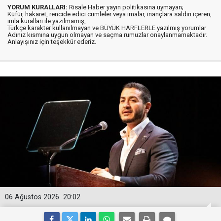
YORUM KURALLARI:
Risale Haber yayın politikasına uymayan;
Küfür, hakaret, rencide edici cümleler veya imalar, inançlara saldırı içeren,
imla kuralları ile yazılmamış,
Türkçe karakter kullanılmayan ve BÜYÜK HARFLERLE yazılmış yorumlar
Adınız kısmına uygun olmayan ve saçma rumuzlar onaylanmamaktadır.
Anlayışınız için teşekkür ederiz.
06 Ağustos 2026
20:02