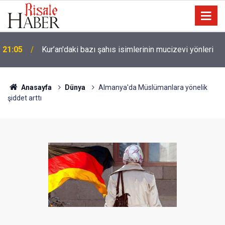
Trump, Amerika'da seçim kazanan Müslüman adaya
20:02
kin kustu
Anasayfa
Dünya
Almanya'da Müslümanlara yönelik
şiddet arttı