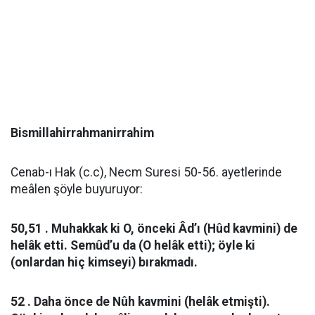
Bismillahirrahmanirrahim
Cenab-ı Hak (c.c), Necm Suresi 50-56. ayetlerinde
meâlen şöyle buyuruyor:
50,51 . Muhakkak ki O, önceki Âd’ı (Hûd kavmini) de
helâk etti. Semûd’u da (O helâk etti); öyle ki
(onlardan hiç kimseyi) bırakmadı.
52 . Daha önce de Nûh kavmini (helâk etmişti).