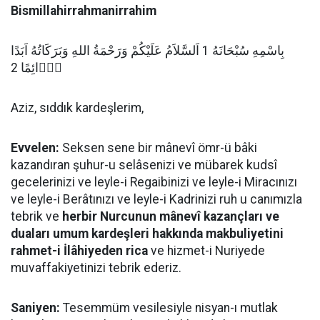
Bismillahirrahmanirrahim
بِاسْمِهِ سُبْحَانَهُ 1 اَلسَّلاَمُ عَلَيْكُمْ وَرَحْمَةُ اللهِ وَبَرَكَاتُهُ اَبَدًا
دَۤائِمًا 2
Aziz, sıddık kardeşlerim,
Evvelen:
Seksen sene bir mânevî ömr-ü bâki
kazandıran şuhur-u selâsenizi ve mübarek kudsî
gecelerinizi ve leyle-i Regaibinizi ve leyle-i Miracınızı
ve leyle-i Berâtınızı ve leyle-i Kadrinizi ruh u canımızla
tebrik ve
herbir Nurcunun mânevî kazançları ve
duaları umum kardeşleri hakkında makbuliyetini
rahmet-i İlâhiyeden rica
ve hizmet-i Nuriyede
muvaffakiyetinizi tebrik ederiz.
Saniyen:
Tesemmüm vesilesiyle nisyan-ı mutlak