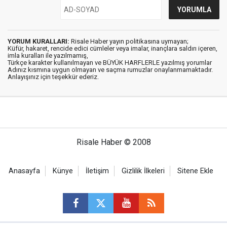
YORUM KURALLARI:
Risale Haber yayın politikasına uymayan;
Küfür, hakaret, rencide edici cümleler veya imalar, inançlara saldırı içeren,
imla kuralları ile yazılmamış,
Türkçe karakter kullanılmayan ve BÜYÜK HARFLERLE yazılmış yorumlar
Adınız kısmına uygun olmayan ve saçma rumuzlar onaylanmamaktadır.
Anlayışınız için teşekkür ederiz.
Risale Haber © 2008
Anasayfa
Künye
İletişim
Gizlilik İlkeleri
Sitene Ekle