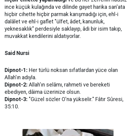
ince küçük kulağında ve dilinde gayet harika san'ata
hiçbir cihette hiçbir parmak karışmadığı için, ehl-i
dalâlet ve ehl-i gaflet "ülfet, âdet, kanunluk,
yeknesaklık" perdesiyle saklayıp, âdi bir isim takıp,
muvakkat kendilerini aldatıyorlar.
Said Nursi
Dipnot-1:
Her türlü noksan sıfatlardan yüce olan
Allah'ın adıyla.
Dipnot-2:
Allah'ın selâmı, rahmeti ve bereketi
ebediyen, dâima üzerinize olsun.
Dipnot-3:
"Güzel sözler O'na yükselir." Fâtır Sûresi,
35:10.