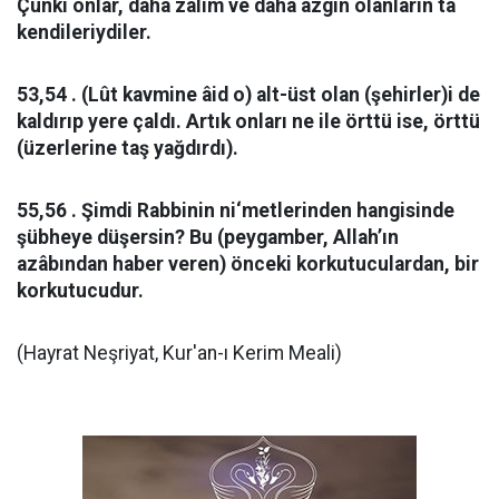
Çünki onlar, daha zâlim ve daha azgın olanların ta
kendileriydiler.
53,54 . (Lût kavmine âid o) alt-üst olan (şehirler)i de
kaldırıp yere çaldı. Artık onları ne ile örttü ise, örttü
(üzerlerine taş yağdırdı).
55,56 . Şimdi Rabbinin ni‘metlerinden hangisinde
şübheye düşersin? Bu (peygamber, Allah’ın
azâbından haber veren) önceki korkutuculardan, bir
korkutucudur.
(Hayrat Neşriyat, Kur'an-ı Kerim Meali)