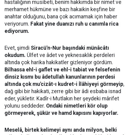
hastalığının musibeti, benim hakkımda bir nimet ve
merhamet hükmüne ve bazı hakaikin keşfine bir
anahtar olduğunu, bana çok acımamak için haber
veriyorum.
Fakat yine duanızı ruh u canımla rica
ediyorum.
Evet, şimdi
Siracü'n-Nur başındaki münâcâtı
okudum.
Ülfet ve âdet ve yeknesaklık perdeleri
altında çok harika hakikatler gizleniyor gördüm.
Bilhassa ehl-i gaflet ve ehl-i tabiat ve felsefenin
dinsiz kısmı bu âdetullah kanunlarının perdesi
altında çok mu'cizât-ı kudret-i İlâhiyeyi görmeyip
,
dağ gibi bir hakikati, zerre gibi bir âdi esbaba isnad
eder, yükletir. Kadîr-i Mutlakın her şeydeki mârifet
yolunu seddeder.
Ondaki nimetleri kör olup
görmeyerek, şükür ve hamd kapısını kapıyorlar.
Meselâ, birtek kelimeyi aynı anda milyon, belki