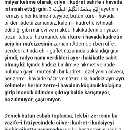
milyar kelime olarak, cilve-i kudret sahife-i havada
istinsah ettiği gibi
, إِلَيْهِ يَصْعَدُ الْكَلِمُ الطَّيِّبُ 3 âyetinin
remziyle her kelime-i tayyibe, bütün küre-i havada
birden, âdetâ zamansız, kalem-i kudretle istinsah
edildiği gibi mânevî ve makbul hakikatlerin bir yazar-
bozar tahtası hükmünde olan
küre-i havada kudretin
acip bir mu'cizesinin
zaman-ı Âdemden beri ülfet
perdesi altında ehl-i gaflet nazarında saklandığı gibi;
şimdi, radyo namı verdikleri ayn-ı hakikatle sabit
olmuş ki:
İçinde hadsiz bir ilim ve hikmet ve irade
bulunan gayr-ı mütenahi bir kudret-i ezeliyenin cilvesi,
her zerre-i havâide hâzır ve nâzırdır ki,
hadsiz ayrı ayrı
kelimeler herbir zerre-i havaînin küçücük kulağına
girip incecik dilinden çıktığı halde karışmıyor,
bozulmuyor, şaşırmıyor.
Demek bütün esbab toplansa, tek bir zerrenin bu
vazife-i fıtriyesindeki cilve-i kudret-i kudsiyeyi
hiçbir cihette yapamadığı
ve bu her zerrenin hadsiz