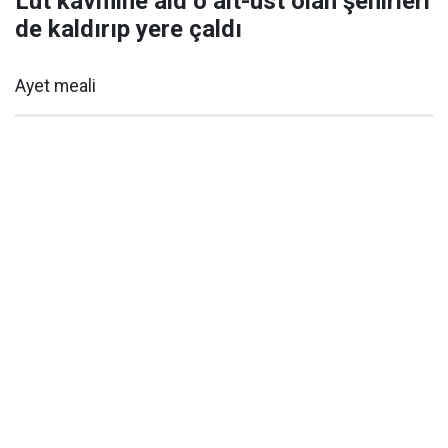
Lût kavmine âid o alt-üst olan şehirleri
de kaldırıp yere çaldı
Ayet meali