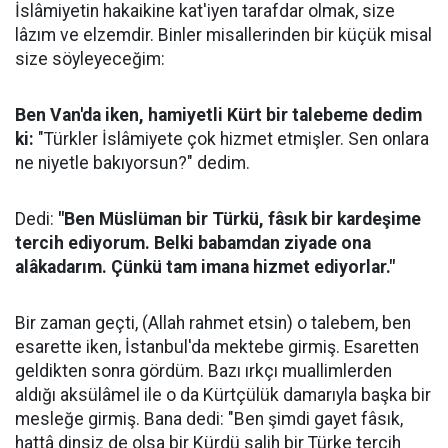
İslâmiyetin hakaikine kat'iyen tarafdar olmak, size
lâzım ve elzemdir. Binler misallerinden bir küçük misal
size söyleyeceğim:
Ben Van'da iken, hamiyetli Kürt bir talebeme dedim
ki:
"Türkler İslâmiyete çok hizmet etmişler. Sen onlara
ne niyetle bakıyorsun?" dedim.
Dedi:
"Ben Müslüman bir Türkü, fâsık bir kardeşime
tercih ediyorum. Belki babamdan ziyade ona
alâkadarım. Çünkü tam imana hizmet ediyorlar."
Bir zaman geçti, (Allah rahmet etsin) o talebem, ben
esarette iken, İstanbul'da mektebe girmiş. Esaretten
geldikten sonra gördüm. Bazı ırkçı muallimlerden
aldığı aksülâmel ile o da Kürtçülük damarıyla başka bir
mesleğe girmiş. Bana dedi: "Ben şimdi gayet fâsık,
hattâ dinsiz de olsa bir Kürdü salih bir Türke tercih