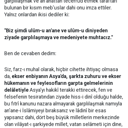
garplılaşmak ve an'anattan tecerrüd etmek taraftarı
bulunan bir kısım meb'uslar dahi onu imza ettiler.
Yalnız onlardan ikisi dediler ki:
"Biz şimdi ulûm-u an'ane ve ulûm-u diniyeden
ziyade garplılaşmaya ve medeniyete muhtacız."
Ben de cevaben dedim:
Siz, farz-ı muhal olarak, hiçbir cihette ihtiyaç olmasa
da,
ekser enbiyanın Asya'da, şarkta zuhuru ve ekser
hükemanın ve feylesofların garpta gelmelerinin
delâletiyle
Asya'yı hakikî terakki ettirecek, fen ve
felsefenin tesiratından ziyade hiss-i dinî olduğu halde,
bu fıtrî kanunu nazara almayarak garplılaşmak namıyla
an'ane-i İslâmiyeyi bıraksanız ve lâdinî bir esas
yapsanız dahi, dört beş büyük milletlerin merkezinde
olan vilâyat-ı şarkiyede millet, vatan selâmeti için dine,