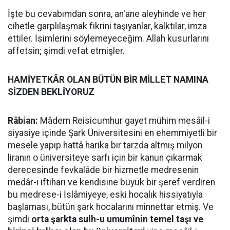
İşte bu cevabımdan sonra, an'ane aleyhinde ve her
cihetle garplılaşmak fikrini taşıyanlar, kalktılar, imza
ettiler. İsimlerini söylemeyeceğim. Allah kusurlarını
affetsin; şimdi vefat etmişler.
HAMİYETKÂR OLAN BÜTÜN BİR MİLLET NAMINA
SİZDEN BEKLİYORUZ
Râbian:
Mâdem Reisicumhur gayet mühim mesâil-i
siyasiye içinde Şark Üniversitesini en ehemmiyetli bir
mesele yapıp hattâ harika bir tarzda altmış milyon
liranın o üniversiteye sarfı için bir kanun çıkarmak
derecesinde fevkalâde bir hizmetle medresenin
medâr-ı iftiharı ve kendisine büyük bir şeref verdiren
bu medrese-i İslâmiyeye, eski hocalık hissiyatıyla
başlaması, bütün şark hocalarını minnettar etmiş. Ve
şimdi
orta şarkta sulh-u umumînin temel taşı ve