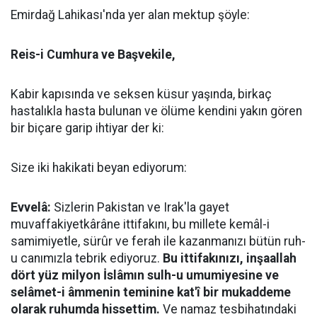
Emirdağ Lahikası'nda yer alan mektup şöyle:
Reis-i Cumhura ve Başvekile,
Kabir kapısında ve seksen küsur yaşında, birkaç
hastalıkla hasta bulunan ve ölüme kendini yakın gören
bir biçare garip ihtiyar der ki:
Size iki hakikati beyan ediyorum:
Evvelâ:
Sizlerin Pakistan ve Irak'la gayet
muvaffakiyetkârâne ittifakını, bu millete kemâl-i
samimiyetle, sürûr ve ferah ile kazanmanızı bütün ruh-
u canımızla tebrik ediyoruz.
Bu ittifakınızı, inşaallah
dört yüz milyon İslâmın sulh-u umumiyesine ve
selâmet-i âmmenin teminine kat'î bir mukaddeme
olarak ruhumda hissettim.
Ve namaz tesbihatındaki