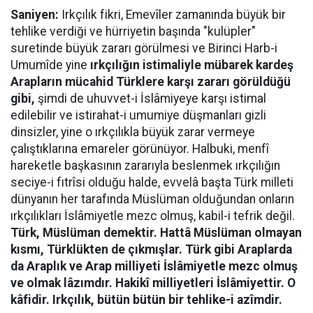
Saniyen:
Irkçılık fikri, Emevîler zamanında büyük bir
tehlike verdiği ve hürriyetin başında "kulüpler"
suretinde büyük zararı görülmesi ve Birinci Harb-i
Umumîde yine
ırkçılığın istimaliyle mübarek kardeş
Arapların mücahid Türklere karşı zararı görüldüğü
gibi,
şimdi de uhuvvet-i İslâmiyeye karşı istimal
edilebilir ve istirahat-i umumiye düşmanları gizli
dinsizler, yine o ırkçılıkla büyük zarar vermeye
çalıştıklarına emareler görünüyor. Halbuki, menfî
hareketle başkasının zararıyla beslenmek ırkçılığın
seciye-i fıtrîsi olduğu halde, evvelâ başta Türk milleti
dünyanın her tarafında Müslüman olduğundan onların
ırkçılıkları İslâmiyetle mezc olmuş, kabil-i tefrik değil.
Türk, Müslüman demektir. Hattâ Müslüman olmayan
kısmı, Türklükten de çıkmışlar. Türk gibi Araplarda
da Araplık ve Arap milliyeti İslâmiyetle mezc olmuş
ve olmak lâzımdır. Hakikî milliyetleri İslâmiyettir. O
kâfidir. Irkçılık, bütün bütün bir tehlike-i azîmdir.