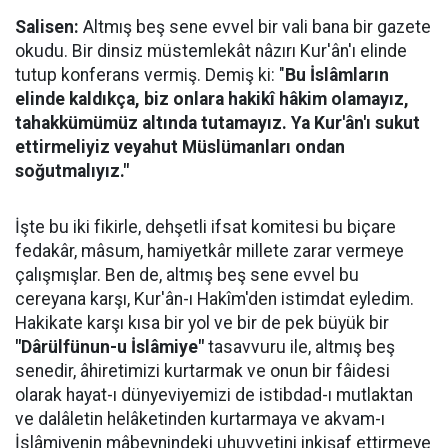
Salisen:
Altmış beş sene evvel bir vali bana bir gazete
okudu. Bir dinsiz müstemlekât nâzırı Kur'ân'ı elinde
tutup konferans vermiş. Demiş ki: "
Bu İslâmların
elinde kaldıkça, biz onlara hakikî hâkim olamayız,
tahakkümümüz altında tutamayız. Ya Kur'ân'ı sukut
ettirmeliyiz veyahut Müslümanları ondan
soğutmalıyız."
İşte bu iki fikirle, dehşetli ifsat komitesi bu biçare
fedakâr, mâsum, hamiyetkâr millete zarar vermeye
çalışmışlar. Ben de, altmış beş sene evvel bu
cereyana karşı, Kur'ân-ı Hakîm'den istimdat eyledim.
Hakikate karşı kısa bir yol ve bir de pek büyük bir
"Dârülfünun-u İslâmiye"
tasavvuru ile, altmış beş
senedir, âhiretimizi kurtarmak ve onun bir fâidesi
olarak hayat-ı dünyeviyemizi de istibdad-ı mutlaktan
ve dalâletin helâketinden kurtarmaya ve akvam-ı
İslâmiyenin mâbeynindeki uhuvvetini inkişaf ettirmeye