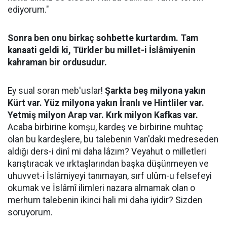
ediyorum."
Sonra ben onu birkaç sohbette kurtardım. Tam
kanaati geldi ki, Türkler bu millet-i İslâmiyenin
kahraman bir ordusudur.
Ey sual soran meb'uslar!
Şarkta beş milyona yakın
Kürt var. Yüz milyona yakın İranlı ve Hintliler var.
Yetmiş milyon Arap var. Kırk milyon Kafkas var.
Acaba birbirine komşu, kardeş ve birbirine muhtaç
olan bu kardeşlere, bu talebenin Van'daki medreseden
aldığı ders-i dinî mi daha lâzım? Veyahut o milletleri
karıştıracak ve ırktaşlarından başka düşünmeyen ve
uhuvvet-i İslâmiyeyi tanımayan, sırf ulûm-u felsefeyi
okumak ve İslâmî ilimleri nazara almamak olan o
merhum talebenin ikinci hali mi daha iyidir? Sizden
soruyorum.