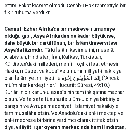
ettim. Fakat kısmet olmadı. Cenâb-ı Hak rahmetiyle bir
fikir ruhuma verdi ki:
Câmiü'l-Ezher Afrika'da bir medrese-i umumiye
olduğu gibi, Asya Afrika'dan ne kadar büyük ise,
daha büyük bir darülfünun, bir İslâm üniversitesi
Asya'da lâzımdır.
Tâ ki İslâm kavimlerini, meselâ:
Arabistan, Hindistan, İran, Kafkas, Türkistan,
Kürdistan'daki milletleri, menfi ırkçılık ifsat etmesin.
Hakikî, müsbet ve kudsî ve umumî milliyet-i hakikiye
olan İslâmiyet milliyeti ile اِنَّمَا الْمُؤْمِنُونَ اِخْوَةٌ ("Ancak
mü'minler kardeştirler." Hucurât Sûresi, 49:10.)
Kur'ân'ın bir kanun-u esasîsinin tam inkişafına mazhar
olsun. Ve felsefe fünunu ile ulûm-u diniye birbiriyle
barışsın ve Avrupa medeniyeti, İslâmiyet hakaikiyle
tam musalâha etsin. Ve Anadolu'daki ehl-i mektep ve
ehl-i medrese birbirine yardımcı olarak ittifak etsin
diye,
vilâyât-ı şarkiyenin merkezinde hem Hindistan,