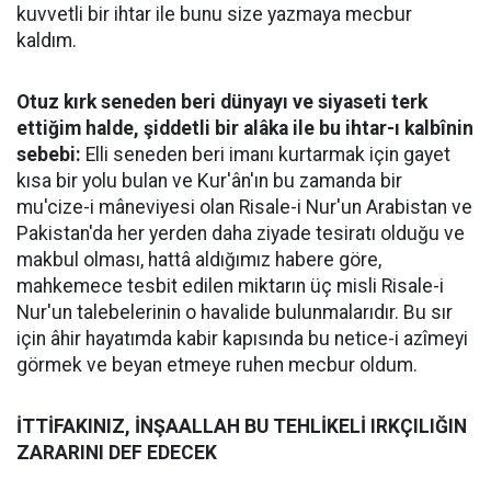
kuvvetli bir ihtar ile bunu size yazmaya mecbur
kaldım.
Otuz kırk seneden beri dünyayı ve siyaseti terk
ettiğim halde, şiddetli bir alâka ile bu ihtar-ı kalbînin
sebebi:
Elli seneden beri imanı kurtarmak için gayet
kısa bir yolu bulan ve Kur'ân'ın bu zamanda bir
mu'cize-i mâneviyesi olan Risale-i Nur'un Arabistan ve
Pakistan'da her yerden daha ziyade tesiratı olduğu ve
makbul olması, hattâ aldığımız habere göre,
mahkemece tesbit edilen miktarın üç misli Risale-i
Nur'un talebelerinin o havalide bulunmalarıdır. Bu sır
için âhir hayatımda kabir kapısında bu netice-i azîmeyi
görmek ve beyan etmeye ruhen mecbur oldum.
İTTİFAKINIZ, İNŞAALLAH BU TEHLİKELİ IRKÇILIĞIN
ZARARINI DEF EDECEK