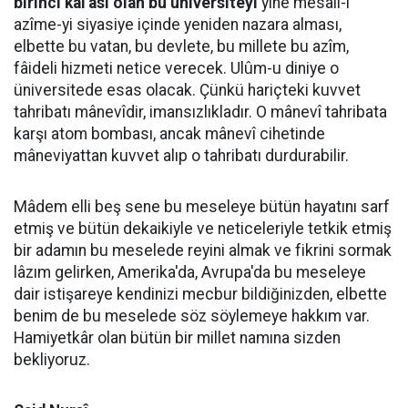
birinci kal'ası olan bu üniversiteyi
yine mesâil-i
azîme-yi siyasiye içinde yeniden nazara alması,
elbette bu vatan, bu devlete, bu millete bu azîm,
fâideli hizmeti netice verecek. Ulûm-u diniye o
üniversitede esas olacak. Çünkü hariçteki kuvvet
tahribatı mânevîdir, imansızlıkladır. O mânevî tahribata
karşı atom bombası, ancak mânevî cihetinde
mâneviyattan kuvvet alıp o tahribatı durdurabilir.
Mâdem elli beş sene bu meseleye bütün hayatını sarf
etmiş ve bütün dekaikiyle ve neticeleriyle tetkik etmiş
bir adamın bu meselede reyini almak ve fikrini sormak
lâzım gelirken, Amerika'da, Avrupa'da bu meseleye
dair istişareye kendinizi mecbur bildiğinizden, elbette
benim de bu meselede söz söylemeye hakkım var.
Hamiyetkâr olan bütün bir millet namına sizden
bekliyoruz.