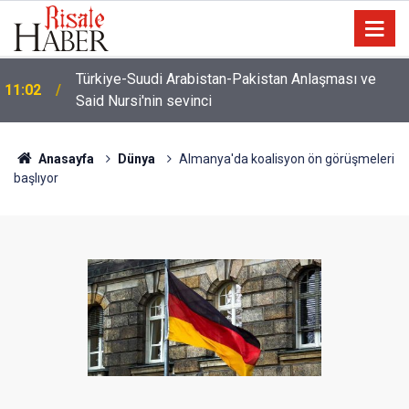
İmamdan, hutbe sırasında telefonla oynayan
10:22
cemaate tepki: Aşağı ineceğim!
Anasayfa
Dünya
Almanya'da koalisyon ön görüşmeleri
başlıyor