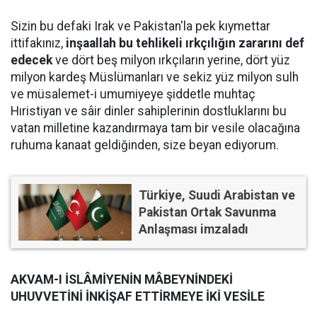
Sizin bu defaki Irak ve Pakistan'la pek kıymettar
ittifakınız,
inşaallah bu tehlikeli ırkçılığın zararını def
edecek
ve dört beş milyon ırkçıların yerine, dört yüz
milyon kardeş Müslümanları ve sekiz yüz milyon sulh
ve müsalemet-i umumiyeye şiddetle muhtaç
Hıristiyan ve sâir dinler sahiplerinin dostluklarını bu
vatan milletine kazandırmaya tam bir vesile olacağına
ruhuma kanaat geldiğinden, size beyan ediyorum.
Türkiye, Suudi Arabistan ve
Pakistan Ortak Savunma
Anlaşması imzaladı
AKVAM-I İSLÂMİYENİN MÂBEYNİNDEKİ
UHUVVETİNİ İNKİŞAF ETTİRMEYE İKİ VESİLE