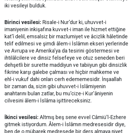
iki vesileyi bulduk.
Birinci vesilesi:
Risale-i Nur'dur ki, uhuvvet-i
imaniyenin inkişafına kuvvet-i iman ile hizmet ettiğine
kat'î delil, emsalsiz bir mazlumiyet ve âcizlik hâletinde
telif edilmesi ve şimdi âlem-i İslâmın ekseri yerlerinde
ve Avrupa ve Amerika'ya da tesirini göstermesi ve
ihtilâlcilere ve dinsiz felsefeye ve otuz seneden beri
dehşetli bir surette maddiyun ve tabiiyun gibi dinsizlik
fikrine karşı galebe çalması ve hiçbir mahkeme ve
ehl-i vukuf dahi onları cerh edememesidir. İnşaallah
bir zaman da, sizin gibi uhuvvet-i İslâmiyenin
anahtarını bulan zatlar, bu mu'cize-i Kur'âniyenin
cilvesini âlem-i İslâma işittireceksiniz.
İkinci vesilesi:
Altmış beş sene evvel Câmiü'l-Ezhere
gitmek istiyordum. Âlem-i İslâmın medresesidir diye,
ben de o mübarek medresede bir ders almaya niyet