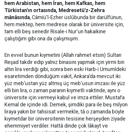
hem Arabistan, hem İran, hem Kafkas, hem
Türkistan'ın ortasında, Medresetü'z-Zehra
mânâsında
, Câmiü'l-Ezher üslûbunda bir darülfünun,
hem mektep, hem medrese olarak bir üniversite için,
tam elli beş senedir Risale-i Nur'un hakaikine
çalıştığım gibi ona da çalışmışım.
En evvel bunun kıymetini (Allah rahmet etsin) Sultan
Reşad takdir edip yalnız binasını yapmak için yirmi bin
altın lira verdiği gibi, sonra ben eski Harb-i Umumîdeki
esaretimden döndüğüm vakit, Ankara'da mevcut iki
yüz meb'ustan yüz altmış üç meb'usun imzası ile yüz
elli bin lira, o zaman paranın kıymetli vaktinde, aynı o
üniversite için vermeyi kabul ve imza ettiler. Mustafa
Kemal de içinde idi. Demek, şimdiki para ile beş milyon
liraya yakın bir tahsisat vermekle, tâ o zamanda böyle
kıymetdar bir üniversitenin tesisine herşeyden ziyade
ehemmiyet verdiler. Hattâ dinde çok lâkayt ve