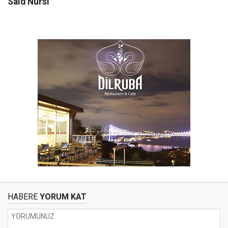
Said Nursî
HABERE
YORUM KAT