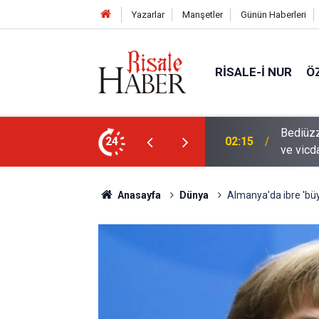
Yazarlar
Manşetler
Günün Haberleri
RISALE-I NUR
Ö
en mahvolmasını düşünmesi, insanın ruhunu
24
01:45
Paçalar
Anasayfa
Dünya
Almanya'da ibre 'büy