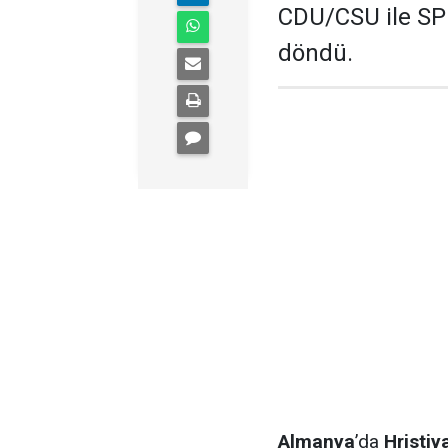
CDU/CSU ile SP
döndü.
Almanya
’da
Hristiya