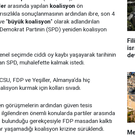
ler
arasında yapılan
koalisyon
ön
ısızlıkla sonuçlanmasının ardından ibre, son 4
ve "
büyük koalisyon
" olarak adlandırılan
Demokrat Partinin (SPD) yeniden koalisyon
Fi
isr
genel seçimde ciddi oy kaybı yaşayarak tarihinin
de
an SPD, muhalefette kalmak istedi.
SU, FDP ve Yeşiller, Almanya’da hiç
isyon kurmak için kolları sıvadı.
en görüşmelerin ardından güven tesis
 ilgilendiren önemli konularda partiler arasında
arı bulunduğu gerekçesiyle FDP masadan kalktı
r yaşamadığı koalisyon krizine sürüklendi.
Me