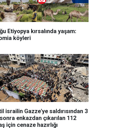
ğu Etiyopya kırsalında yaşam:
omia köyleri
il israilin Gazze'ye saldırısından 3
l sonra enkazdan çıkarılan 112
aş için cenaze hazırlığı