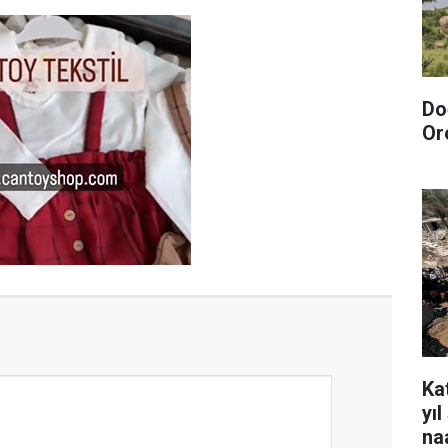
Do
Or
Kat
yı
na