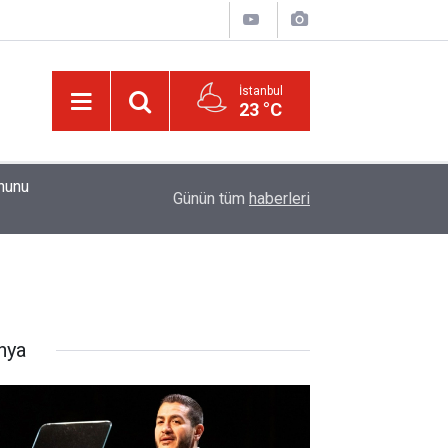
İstanbul
23 °C
01:15
Güldüren de O’dur, ağlatan da O’dur, öldüren de O’
Günün tüm
haberleri
nya