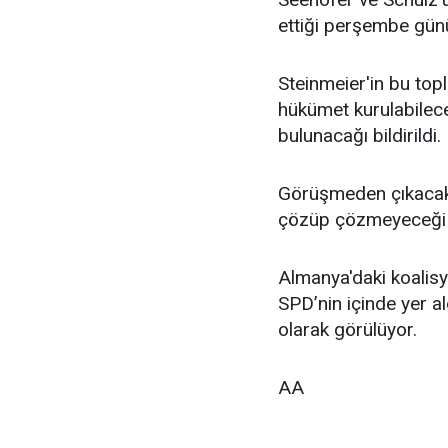
ettiği perşembe günü
Steinmeier'in bu top
hükümet kurulabileceğ
bulunacağı bildirildi.
Görüşmeden çıkacak 
çözüp çözmeyeceği 
Almanya'daki koalis
SPD’nin içinde yer a
olarak görülüyor.
AA