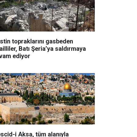
listin topraklarını gasbeden
ailliler, Batı Şeria’ya saldırmaya
vam ediyor
scid-i Aksa, tüm alanıyla