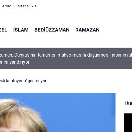
Arşiv
Sitene Ekle
ZEL
İSLAM
BEDIÜZZAMAN
RAMAZAN
ını yerde sürünmeyecek şekilde yukarıda tut
ük koalisyonu' gösteriyor
Dü