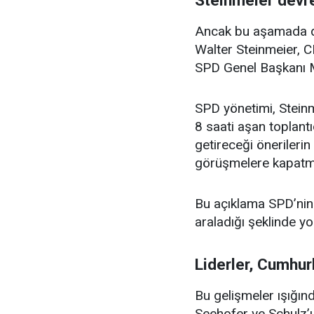
Steinmeier devr
Ancak bu aşamada d
Walter Steinmeier, CD
SPD Genel Başkanı Ma
SPD yönetimi, Steinm
8 saati aşan toplant
getireceği önerilerin
görüşmelere kapatmay
Bu açıklama SPD’nin 
araladığı şeklinde y
Liderler, Cumhur
Bu gelişmeler ışığın
Seehofer ve Schulz’