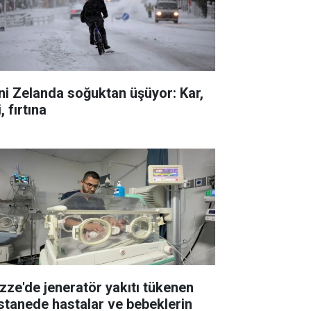
ni Zelanda soğuktan üşüyor: Kar,
i, fırtına
zze'de jeneratör yakıtı tükenen
stanede hastalar ve bebeklerin