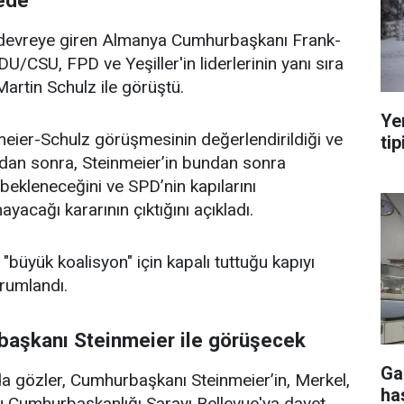
ede
evreye giren Almanya Cumhurbaşkanı Frank-
U/CSU, FPD ve Yeşiller'in liderlerinin yanı sıra
rtin Schulz ile görüştü.
Ye
eier-Schulz görüşmesinin değerlendirildiği ve
tip
ıdan sonra, Steinmeier’in bundan sonra
 bekleneceğini ve SPD’nin kapılarını
acağı kararının çıktığını açıkladı.
"büyük koalisyon" için kapalı tuttuğu kapıyı
orumlandı.
başkanı Steinmeier ile görüşecek
Ga
da gözler, Cumhurbaşkanı Steinmeier’in, Merkel,
ha
u Cumhurbaşkanlığı Sarayı Bellevue'ya davet