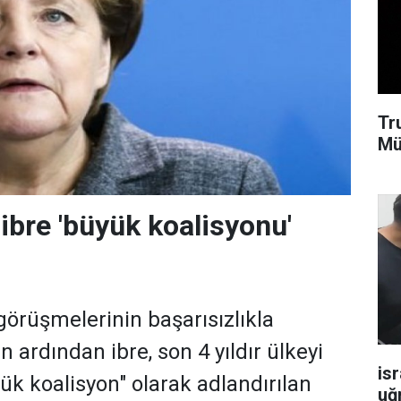
Tr
Mü
ibre 'büyük koalisyonu'
örüşmelerinin başarısızlıkla
ardından ibre, son 4 yıldır ülkeyi
isr
ük koalisyon" olarak adlandırılan
uğ