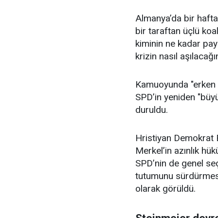
Almanya’da bir haft
bir taraftan üçlü ko
kiminin ne kadar payı
krizin nasıl aşılacağ
Kamuoyunda "erken s
SPD’in yeniden "büyü
duruldu.
Hristiyan Demokrat 
Merkel’in azınlık hü
SPD’nin de genel se
tutumunu sürdürmesiy
olarak görüldü.