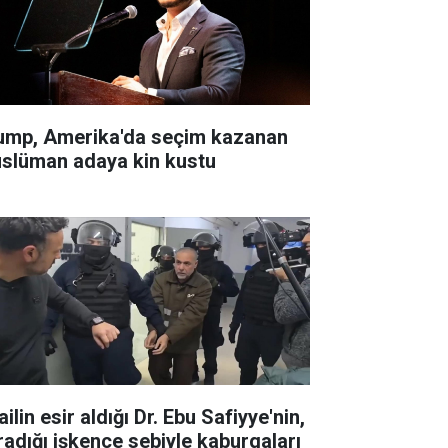
ump, Amerika'da seçim kazanan
slüman adaya kin kustu
ailin esir aldığı Dr. Ebu Safiyye'nin,
radığı işkence sebiyle kaburgaları