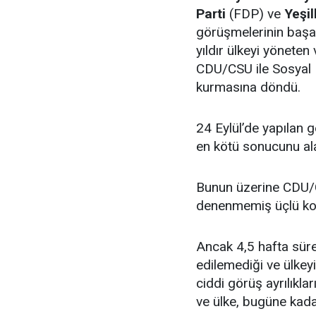
Parti
(FDP) ve
Yeşil
görüşmelerinin başar
yıldır ülkeyi yöneten 
CDU/CSU ile Sosyal 
kurmasına döndü.
24 Eylül’de yapılan 
en kötü sonucunu al
Bunun üzerine CDU/C
denenmemiş üçlü koal
Ancak 4,5 hafta sür
edilemediği ve ülkeyi
ciddi görüş ayrılıkl
ve ülke, bugüne kada