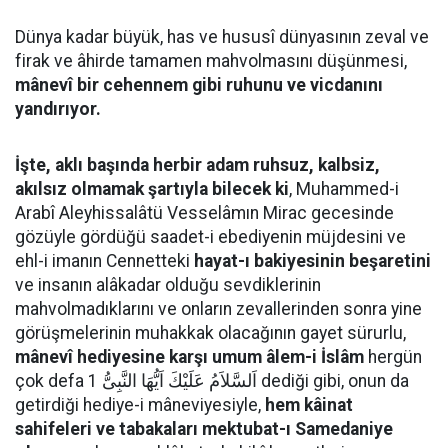
Dünya kadar büyük, has ve hususî dünyasının zeval ve
firak ve âhirde tamamen mahvolmasını düşünmesi,
mânevî bir cehennem gibi ruhunu ve vicdanını
yandırıyor.
İşte, aklı başında herbir adam ruhsuz, kalbsiz,
akılsız olmamak şartıyla bilecek ki
, Muhammed-i
Arabî Aleyhissalâtü Vesselâmın Mirac gecesinde
gözüyle gördüğü saadet-i ebediyenin müjdesini ve
ehl-i imanın Cennetteki
hayat-ı bakiyesinin beşaretini
ve insanın alâkadar olduğu sevdiklerinin
mahvolmadıklarını ve onların zevallerinden sonra yine
görüşmelerinin muhakkak olacağının gayet sürurlu,
mânevî hediyesine karşı umum âlem-i İslâm
hergün
çok defa اَلسَّلاَمُ عَلَيْكَ اَيُّهَا النَّبِىُّ 1 dediği gibi, onun da
getirdiği hediye-i mâneviyesiyle,
hem kâinat
sahifeleri ve tabakaları mektubat-ı Samedaniye