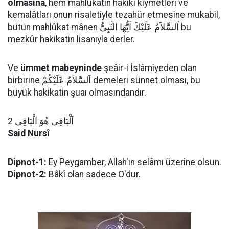
olmasına
, hem mahlûkatın hakikî kıymetleri ve
kemalâtları onun risaletiyle tezahür etmesine mukabil,
bütün mahlûkat mânen اَلسَّلاَمُ عَلَيْكَ اَيُّهَا النَّبِىُّ bu
mezkûr hakikatin lisanıyla derler.
Ve
ümmet mabeyninde
şeâir-i İslâmiyeden olan
birbirine اَلسَّلاَمُ عَلَيْكُمْ demeleri sünnet olması, bu
büyük hakikatin şuaı olmasındandır.
اَلْبَاقِى هُوَ الْبَاقِى 2
Said Nursî
Dipnot-1:
Ey Peygamber, Allah'ın selâmı üzerine olsun.
Dipnot-2:
Bâkî olan sadece O'dur.