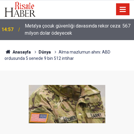
13:40
Çile çekilen yol!
Anasayfa
Dünya
Alma mazlumun ahını: ABD
ordusunda 5 senede 9 bin 512 intihar