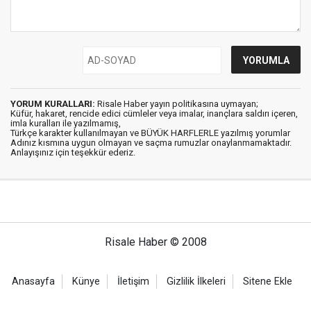
YORUM KURALLARI:
Risale Haber yayın politikasına uymayan;
Küfür, hakaret, rencide edici cümleler veya imalar, inançlara saldırı içeren,
imla kuralları ile yazılmamış,
Türkçe karakter kullanılmayan ve BÜYÜK HARFLERLE yazılmış yorumlar
Adınız kısmına uygun olmayan ve saçma rumuzlar onaylanmamaktadır.
Anlayışınız için teşekkür ederiz.
Risale Haber © 2008
Anasayfa
Künye
İletişim
Gizlilik İlkeleri
Sitene Ekle