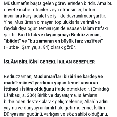
Müslüman’ın başta gelen görevlerinden biridir. Ama bu
dâvete icabet etsinler veya etmesinler, bütün
insanlara karşı adalet ve iyilikle davranılması şarttır.
Yine, Müslüman olmayan topluluklarla verimli ve
faydalı diyaloğun temini için de esasen İslâm ittifakı
şarttır.
Bu ittifak ve dayanışmayı Bediüzzaman,
“ibâdet” ve “bu zamanın en büyük farz vazîfesi”
(Hutbe-i Şamiye, s. 94) olarak görür.
İSLÂM BİRLİĞİNİ GEREKLİ KILAN SEBEPLER
Bediüzzaman;
Müslüman’ları birbirine kardeş ve
maddî-mânevî yardımcı yapan temel unsurun
İttihad-ı İslâm olduğunu
ifade etmektedir. (Emirdağ
Lâhikası, s. 336) Birlik ve dayanışma, İslâmların
birbirinden destek alarak gelişmelerine; Allah’ın adını
yayma ve dünyayı anlamlı hale getirmelerine; İslâm
Dünyasının gücünü, varlığını ve söz sahibi olduğunu,