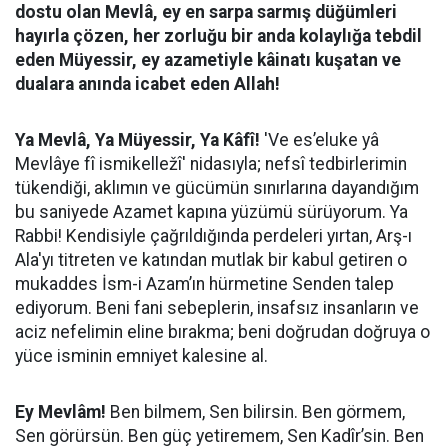
dostu olan Mevlâ, ey en sarpa sarmış düğümleri
hayırla çözen, her zorluğu bir anda kolaylığa tebdil
eden Müyessir, ey azametiyle kâinatı kuşatan ve
dualara anında icabet eden Allah!
Ya Mevlâ, Ya Müyessir, Ya Kâfî!
'Ve es’eluke yâ
Mevlâye fî ismikelležî' nidasıyla; nefsî tedbirlerimin
tükendiği, aklımın ve gücümün sınırlarına dayandığım
bu saniyede Azamet kapına yüzümü sürüyorum. Ya
Rabbi! Kendisiyle çağrıldığında perdeleri yırtan, Arş-ı
Ala'yı titreten ve katından mutlak bir kabul getiren o
mukaddes İsm-i Azam’ın hürmetine Senden talep
ediyorum. Beni fani sebeplerin, insafsız insanların ve
aciz nefelimin eline bırakma; beni doğrudan doğruya o
yüce isminin emniyet kalesine al.
Ey Mevlâm!
Ben bilmem, Sen bilirsin. Ben görmem,
Sen görürsün. Ben güç yetiremem, Sen Kadîr’sin. Ben