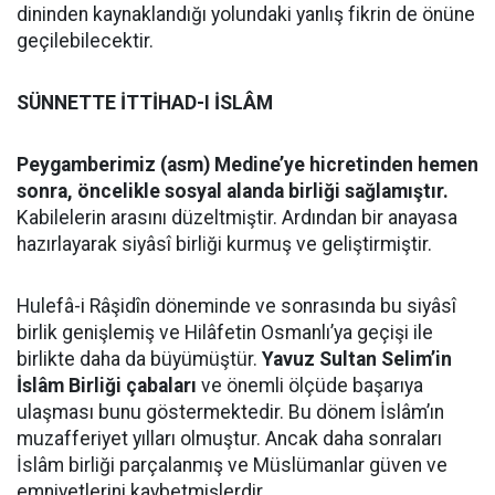
dininden kaynaklandığı yolundaki yanlış fikrin de önüne
geçilebilecektir.
SÜNNETTE İTTİHAD-I İSLÂM
Peygamberimiz (asm) Medine’ye hicretinden hemen
sonra, öncelikle sosyal alanda birliği sağlamıştır.
Kabilelerin arasını düzeltmiştir. Ardından bir anayasa
hazırlayarak siyâsî birliği kurmuş ve geliştirmiştir.
Hulefâ-i Râşidîn döneminde ve sonrasında bu siyâsî
birlik genişlemiş ve Hilâfetin Osmanlı’ya geçişi ile
birlikte daha da büyümüştür.
Yavuz Sultan Selim’in
İslâm Birliği çabaları
ve önemli ölçüde başarıya
ulaşması bunu göstermektedir. Bu dönem İslâm’ın
muzafferiyet yılları olmuştur. Ancak daha sonraları
İslâm birliği parçalanmış ve Müslümanlar güven ve
emniyetlerini kaybetmişlerdir.