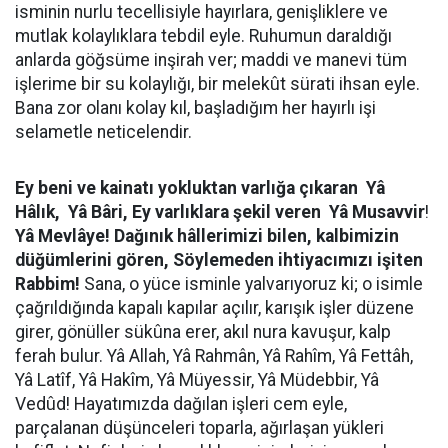
isminin nurlu tecellisiyle hayırlara, genişliklere ve
mutlak kolaylıklara tebdil eyle. Ruhumun daraldığı
anlarda göğsüme inşirah ver; maddi ve manevi tüm
işlerime bir su kolaylığı, bir melekût sürati ihsan eyle.
Bana zor olanı kolay kıl, başladığım her hayırlı işi
selametle neticelendir.
Ey beni ve kainatı yokluktan varlığa çıkaran
​
Yâ
Hâlık,
​
Yâ Bâri, Ey varlıklara şekil veren
​
Yâ Musavvir
! ​
Yâ Mevlâye! Dağınık hâllerimizi bilen, kalbimizin
düğümlerini gören, Söylemeden ihtiyacımızı işiten
Rabbim!
Sana, o yüce isminle yalvarıyoruz ki; o isimle
çağrıldığında kapalı kapılar açılır, karışık işler düzene
girer, gönüller sükûna erer, akıl nura kavuşur, kalp
ferah bulur. Yâ Allah, Yâ Rahmân, Yâ Rahîm, Yâ Fettâh,
Yâ Latîf, Yâ Hakîm, Yâ Müyessir, Yâ Müdebbir, Yâ
Vedûd! Hayatımızda dağılan işleri cem eyle,
parçalanan düşünceleri toparla, ağırlaşan yükleri