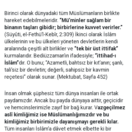
Birinci olarak dünyadaki tüm Müslümanların birlikte
hareket edebilmeleridir.
“Mü’minler sağlam bir
binanın taşları gibidir; birbirlerine kuvvet verirler.”
(Süyûti, el-Fethü’l-Kebîr, 2:309) İkinci olarak İslâm
ülkelerinin ve bu ülkeleri yöneten devletlerin kendi
aralarında çeşitli alt birlikler ve
“tek bir üst ittifak”
kurmalarıdır. Bediüzzaman’ın ifadesiyle;
“ittihad-ı
İslâm”
dır. O bunu; “Azametli, bahtsız bir kıt’anın; şanlı,
tali’siz bir devletin; değerli, sahipsiz bir kavmin
reçetesi” olarak sunar. (Mektubat, Sayfa 452)
İnsan olmak şüphesiz tüm dünya insanları ile ortak
paydamızdır. Ancak bu payda dünyaya aittir, geçicidir
ve hemcinslerimizle zayıf bir bağ kurar. V
azgeçilmez
aslî kimliğimiz ise Müslümanlığımızdır ve bu
kimliğimiz birbirimizle dayanışmayı gerekli kılar.
Tüm insanları İslâm’a dâvet etmek elbette ki bir