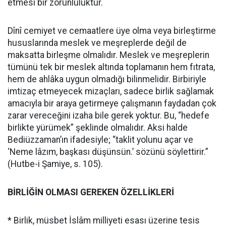
etmesi bir zorunluluktur.
Dînî cemiyet ve cemaatlere üye olma veya birleştirme
hususlarında meslek ve meşreplerde değil de
maksatta birleşme olmalıdır. Meslek ve meşreplerin
tümünü tek bir meslek altında toplamanın hem fıtrata,
hem de ahlâka uygun olmadığı bilinmelidir. Birbiriyle
imtizaç etmeyecek mizaçları, sadece birlik sağlamak
amacıyla bir araya getirmeye çalışmanın faydadan çok
zarar vereceğini izaha bile gerek yoktur. Bu, “hedefe
birlikte yürümek” şeklinde olmalıdır. Aksi halde
Bediüzzaman’ın ifadesiyle; “taklit yolunu açar ve
‘Neme lâzım, başkası düşünsün.’ sözünü söylettirir.”
(Hutbe-i Şamiye, s. 105).
BİRLİĞİN OLMASI GEREKEN ÖZELLİKLERİ
* Birlik, müsbet İslâm milliyeti esası üzerine tesis