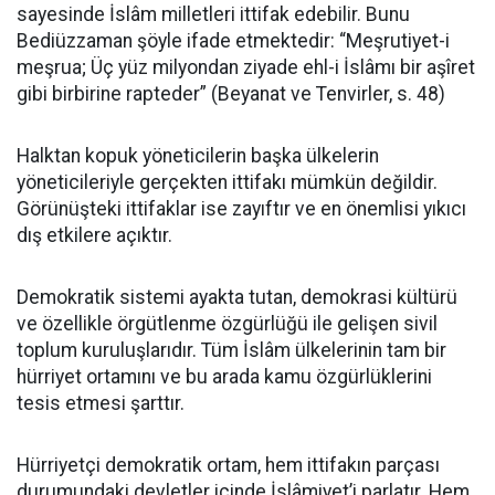
sayesinde İslâm milletleri ittifak edebilir. Bunu
Bediüzzaman şöyle ifade etmektedir: “Meşrutiyet-i
meşrua; Üç yüz milyondan ziyade ehl-i İslâmı bir aşîret
gibi birbirine rapteder” (Beyanat ve Tenvirler, s. 48)
Halktan kopuk yöneticilerin başka ülkelerin
yöneticileriyle gerçekten ittifakı mümkün değildir.
Görünüşteki ittifaklar ise zayıftır ve en önemlisi yıkıcı
dış etkilere açıktır.
Demokratik sistemi ayakta tutan, demokrasi kültürü
ve özellikle örgütlenme özgürlüğü ile gelişen sivil
toplum kuruluşlarıdır. Tüm İslâm ülkelerinin tam bir
hürriyet ortamını ve bu arada kamu özgürlüklerini
tesis etmesi şarttır.
Hürriyetçi demokratik ortam, hem ittifakın parçası
durumundaki devletler içinde İslâmiyet’i parlatır. Hem