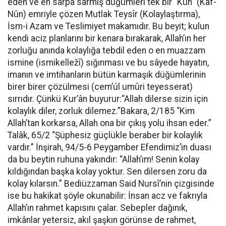
eden ve en sarpa sarmış düğümleri tek bir "Kün" (Kâf-
Nûn) emriyle çözen Mutlak Teysîr (Kolaylaştırma),
İsm-i Azam ve Teslimiyet makamıdır. Bu beyit; kulun
kendi aciz planlarını bir kenara bırakarak, Allah’ın her
zorluğu anında kolaylığa tebdil eden o en muazzam
ismine (ismikelležî) sığınması ve bu sâyede hayatın,
imanın ve imtihanların bütün karmaşık düğümlerinin
birer birer çözülmesi (cem’úl umûri teyesserat)
sırrıdır. Çünkü Kur’ân buyurur:“Allah dilerse sizin için
kolaylık diler, zorluk dilemez.”Bakara, 2/185 “Kim
Allah’tan korkarsa, Allah ona bir çıkış yolu ihsan eder.”
Talâk, 65/2 “Şüphesiz güçlükle beraber bir kolaylık
vardır.” İnşirah, 94/5-6 Peygamber Efendimiz’in duası
da bu beytin ruhuna yakındır: “Allah’ım! Senin kolay
kıldığından başka kolay yoktur. Sen dilersen zoru da
kolay kılarsın.” Bediüzzaman Said Nursî’nin çizgisinde
ise bu hakikat şöyle okunabilir: İnsan acz ve fakrıyla
Allah’ın rahmet kapısını çalar. Sebepler dağınık,
imkânlar yetersiz, akıl şaşkın görünse de rahmet,