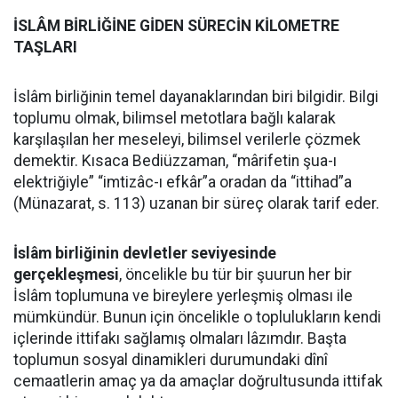
İSLÂM BİRLİĞİNE GİDEN SÜRECİN KİLOMETRE
TAŞLARI
İslâm birliğinin temel dayanaklarından biri bilgidir. Bilgi
toplumu olmak, bilimsel metotlara bağlı kalarak
karşılaşılan her meseleyi, bilimsel verilerle çözmek
demektir. Kısaca Bediüzzaman, “mârifetin şua-ı
elektriğiyle” “imtizâc-ı efkâr”a oradan da “ittihad”a
(Münazarat, s. 113) uzanan bir süreç olarak tarif eder.
İslâm birliğinin devletler seviyesinde
gerçekleşmesi
, öncelikle bu tür bir şuurun her bir
İslâm toplumuna ve bireylere yerleşmiş olması ile
mümkündür. Bunun için öncelikle o toplulukların kendi
içlerinde ittifakı sağlamış olmaları lâzımdır. Başta
toplumun sosyal dinamikleri durumundaki dînî
cemaatlerin amaç ya da amaçlar doğrultusunda ittifak