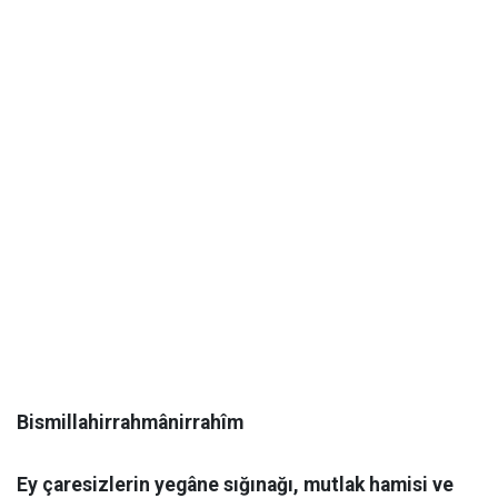
Bismillahirrahmânirrahîm
​Ey çaresizlerin yegâne sığınağı, mutlak hamisi ve