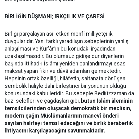
BİRLİĞİN DÜŞMANI; IRKÇILIK VE ÇARESİ
Birliği parçalayan asıl etken menfî milliyetçilik
duygularıdır. Yani farklı yaradılışın sebeplerinin yanlış
anlaşılması ve Kur’ân’ın bu konudaki irşadından
uzaklaşılmasıdır. Bu olumsuz gidişe dur diyenlerin
başında ittihad-ı İslâmı yeniden canlandırmayı esas
maksat yapan fikir ve dâvâ adamları gelmektedir.
Hepsinin ortak özelliği, hilâfetin, saltanata dönüşen
sembolik haliyle dahi birleştirici bir yönünün olduğu
konusundaki kabulleridir. Bu sebeple Bediüzzaman da
bazı selefleri ve çağdaşları gibi,
bütün İslâm âleminin
temsilcilerinden oluşacak demokratik bir meclisin,
modern çağın Müslümanlarının manevî önderi
sayılan halifeyi temsil edeceğini ve birlik beraberlik
ihtiyacını karşılayacağını savunmaktadır.