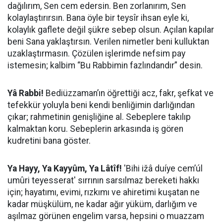
dağılırım, Sen cem edersin. Ben zorlanırım, Sen
kolaylaştırırsın. Bana öyle bir teysîr ihsan eyle ki,
kolaylık gaflete değil şükre sebep olsun. Açılan kapılar
beni Sana yaklaştırsın. Verilen nimetler beni kulluktan
uzaklaştırmasın. Çözülen işlerimde nefsim pay
istemesin; kalbim “Bu Rabbimin fazlındandır” desin.
Yâ Rabbi!
Bediüzzaman’ın öğrettiği acz, fakr, şefkat ve
tefekkür yoluyla beni kendi benliğimin darlığından
çıkar; rahmetinin genişliğine al. Sebeplere takılıp
kalmaktan koru. Sebeplerin arkasında iş gören
kudretini bana göster.
Ya Hayy, Ya Kayyûm, Ya Lâtîf!
'Bihi ižâ duíye cem’úl
umûri teyesserat' sırrının sarsılmaz bereketi hakkı
için; hayatımı, evimi, rızkımı ve ahiretimi kuşatan ne
kadar müşkülüm, ne kadar ağır yüküm, darlığım ve
aşılmaz görünen engelim varsa, hepsini o muazzam