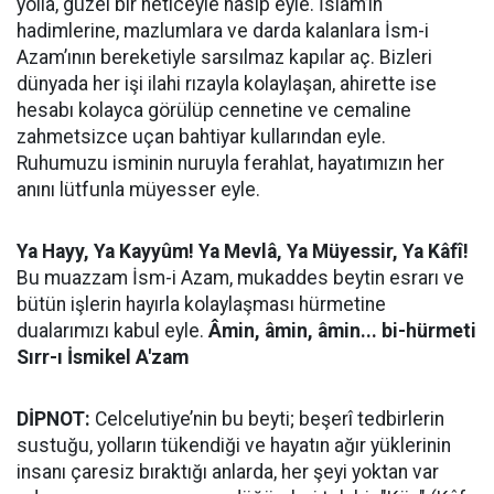
yolla, güzel bir neticeyle nasip eyle. İslam’ın
hadimlerine, mazlumlara ve darda kalanlara İsm-i
Azam’ının bereketiyle sarsılmaz kapılar aç. Bizleri
dünyada her işi ilahi rızayla kolaylaşan, ahirette ise
hesabı kolayca görülüp cennetine ve cemaline
zahmetsizce uçan bahtiyar kullarından eyle.
Ruhumuzu isminin nuruyla ferahlat, hayatımızın her
anını lütfunla müyesser eyle.
Ya Hayy, Ya Kayyûm!
Ya Mevlâ, Ya Müyessir, Ya Kâfî!
Bu muazzam İsm-i Azam, mukaddes beytin esrarı ve
bütün işlerin hayırla kolaylaşması hürmetine
dualarımızı kabul eyle.
Âmin, âmin, âmin... bi-hürmeti
Sırr-ı İsmikel A'zam
DİPNOT:
Celcelutiye’nin bu beyti; beşerî tedbirlerin
sustuğu, yolların tükendiği ve hayatın ağır yüklerinin
insanı çaresiz bıraktığı anlarda, her şeyi yoktan var