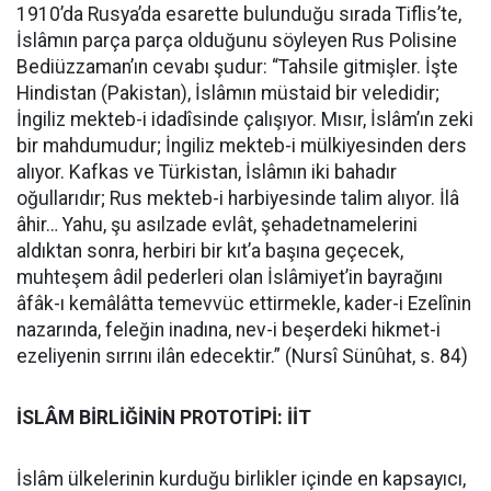
1910’da Rusya’da esarette bulunduğu sırada Tiflis’te,
İslâmın parça parça olduğunu söyleyen Rus Polisine
Bediüzzaman’ın cevabı şudur: “Tahsile gitmişler. İşte
Hindistan (Pakistan), İslâmın müstaid bir veledidir;
İngiliz mekteb-i idadîsinde çalışıyor. Mısır, İslâm’ın zeki
bir mahdumudur; İngiliz mekteb-i mülkiyesinden ders
alıyor. Kafkas ve Türkistan, İslâmın iki bahadır
oğullarıdır; Rus mekteb-i harbiyesinde talim alıyor. İlâ
âhir… Yahu, şu asılzade evlât, şehadetnamelerini
aldıktan sonra, herbiri bir kıt’a başına geçecek,
muhteşem âdil pederleri olan İslâmiyet’in bayrağını
âfâk-ı kemâlâtta temevvüc ettirmekle, kader-i Ezelînin
nazarında, feleğin inadına, nev-i beşerdeki hikmet-i
ezeliyenin sırrını ilân edecektir.” (Nursî Sünûhat, s. 84)
İSLÂM BİRLİĞİNİN PROTOTİPİ: İİT
İslâm ülkelerinin kurduğu birlikler içinde en kapsayıcı,