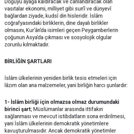
Doğuyu ayağa kaldıracak ve canlandıracak olan
vasıtalar ekonomi, milliyet gibi sun’î ve dünyevî
bağlardan ziyade, kudsî din hisleridir. İslâm
coğrafyasındaki birliklerin, dine dayalı birlikler
olmasını, Kur’ân’da isimleri geçen Peygamberlerin
çoğunun Asya’da çıkması ve sosyolojik olgular
zorunlu kılmaktadır.
BİRLİĞİN ŞARTLARI
İslâm ülkelerinin yeniden birlik tesis etmeleri için
lâzım olan ana malzemeler, yani birliğin harcı şunlardır:
1- İslâm birliği için olmazsa olmaz durumundaki
birinci şart
; Müslümanlar arasında ittifakın
sağlanması ve mevcut istibdatların sona erdirilmesi,
yani İslâm ülkelerinin demokratik yönetimlere
kavuşturulmasıdır. Ancak demokratik yönetimler