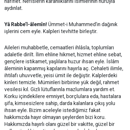
hafiflet. Nefislerin karanlıklarını isimlerinin nuruyla
aydınlat.
Yâ Rabbe’l-âlemîn!
Ümmet-i Muhammed’in dağınık
işlerini cem eyle. Kalpleri tevhitte birleştir.
Aileleri muhabbetle, cemaatleri ihlâsla, toplumları
adaletle dirilt. İlim ehline hikmet, hizmet ehline sebat,
gençlere istikamet, yaşlılara huzur ihsan eyle. İslâm
âleminin kapanmış kapılarını hayırla aç. Cehaleti ilimle,
ihtilafı uhuvvetle, yeisi ümit ile değiştir. Kalplerdeki
kinleri temizle. Müminleri birbirine yük değil, rahmet
vesilesi kıl. Gizli lütuflarınla mazlumlara yardım et.
Korku içindekilere emniyet, borçlulara eda, hastalara
şifa, kimsesizlere sahip, darda kalanlara çıkış yolu
ihsan eyle. Bizim aceleyle istediğimiz fakat
hakkımızda hayır olmayan şeylerden bizi koru.
Hakkımızda hayırlı olanı güzel bir vakitte, güzel bir