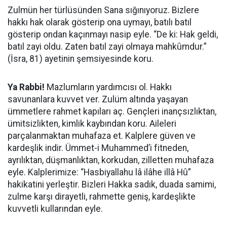
Zulmün her türlüsünden Sana sığınıyoruz. Bizlere
hakkı hak olarak gösterip ona uymayı, batılı batıl
gösterip ondan kaçınmayı nasip eyle. “De ki: Hak geldi,
batıl zayi oldu. Zaten batıl zayi olmaya mahkûmdur.”
(İsra, 81) ayetinin şemsiyesinde koru.
Ya Rabbi!
Mazlumların yardımcısı ol. Hakkı
savunanlara kuvvet ver. Zulüm altında yaşayan
ümmetlere rahmet kapıları aç. Gençleri inançsızlıktan,
ümitsizlikten, kimlik kaybından koru. Aileleri
parçalanmaktan muhafaza et. Kalplere güven ve
kardeşlik indir. Ümmet-i Muhammed’i fitneden,
ayrılıktan, düşmanlıktan, korkudan, zilletten muhafaza
eyle. Kalplerimize: “Hasbiyallahu lâ ilâhe illâ Hû”
hakikatini yerleştir. Bizleri Hakka sadık, duada samimi,
zulme karşı dirayetli, rahmette geniş, kardeşlikte
kuvvetli kullarından eyle.