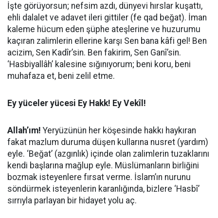
İşte görüyorsun; nefsim azdı, dünyevi hırslar kuşattı,
ehli dalalet ve adavet ileri gittiler (fe qad beğat). İman
kaleme hücum eden şüphe ateşlerine ve huzurumu
kaçıran zalimlerin ellerine karşı Sen bana kâfi gel! Ben
acizim, Sen Kadîr’sin. Ben fakirim, Sen Ganî’sin.
‘Hasbiyallâh’ kalesine sığınıyorum; beni koru, beni
muhafaza et, beni zelil etme.
Ey yüceler yücesi Ey Hakk! Ey Vekîl!
Allah’ım!
Yeryüzünün her köşesinde hakkı haykıran
fakat mazlum duruma düşen kullarına nusret (yardım)
eyle. ‘Beğat’ (azgınlık) içinde olan zalimlerin tuzaklarını
kendi başlarına mağlup eyle. Müslümanların birliğini
bozmak isteyenlere fırsat verme. İslam’ın nurunu
söndürmek isteyenlerin karanlığında, bizlere ‘Hasbî’
sırrıyla parlayan bir hidayet yolu aç.