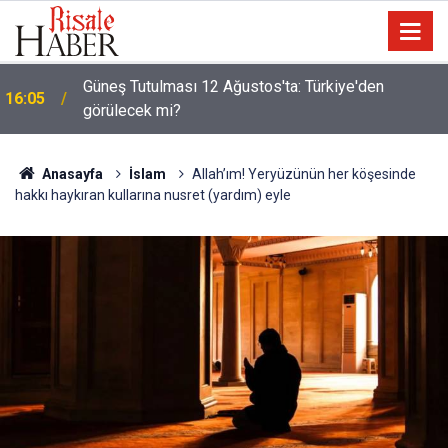
Risale-i Nur'u kendine oku kendine, başkasına
14:30
değil!
Anasayfa
İslam
Allah’ım! Yeryüzünün her köşesinde
hakkı haykıran kullarına nusret (yardım) eyle