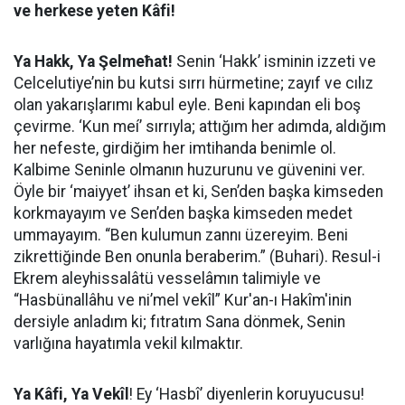
ve herkese yeten Kâfi!
Ya Hakk, Ya Şelmeħat!
Senin ‘Hakk’ isminin izzeti ve
Celcelutiye’nin bu kutsi sırrı hürmetine; zayıf ve cılız
olan yakarışlarımı kabul eyle. Beni kapından eli boş
çevirme. ‘Kun meí’ sırrıyla; attığım her adımda, aldığım
her nefeste, girdiğim her imtihanda benimle ol.
Kalbime Seninle olmanın huzurunu ve güvenini ver.
Öyle bir ‘maiyyet’ ihsan et ki, Sen’den başka kimseden
korkmayayım ve Sen’den başka kimseden medet
ummayayım. “Ben kulumun zannı üzereyim. Beni
zikrettiğinde Ben onunla beraberim.” (Buhari). Resul-i
Ekrem aleyhissalâtü vesselâmın talimiyle ve
“Hasbünallâhu ve ni’mel vekîl” Kur'an-ı Hakîm'inin
dersiyle anladım ki; fıtratım Sana dönmek, Senin
varlığına hayatımla vekil kılmaktır.
Ya Kâfi, Ya Vekîl
! Ey ‘Hasbî’ diyenlerin koruyucusu!