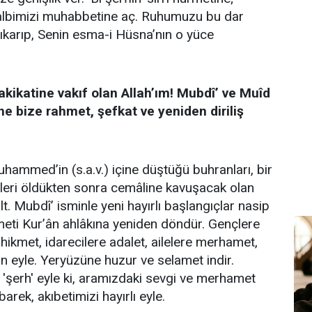
 kalbimizi muhabbetine aç. Ruhumuzu bu dar
ıkarıp, Senin esma-i Hüsna’nın o yüce
hakikatine vakıf olan Allah’ım! Mubdî’ ve Muîd
ne bize rahmet, şefkat ve yeniden diriliş
hammed’in (s.a.v.) içine düştüğü buhranları, bir
izleri öldükten sonra cemâline kavuşacak olan
ilt. Mubdî’ isminle yeni hayırlı başlangıçlar nasip
eti Kur’ân ahlâkına yeniden döndür. Gençlere
hikmet, idarecilere adalet, ailelere merhamet,
an eyle. Yeryüzüne huzur ve selamet indir.
e 'şerh' eyle ki, aramızdaki sevgi ve merhamet
barek, akıbetimizi hayırlı eyle.