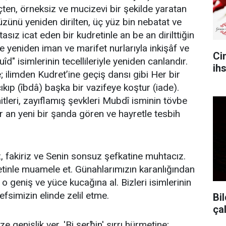
ten, örneksiz ve mucizevi bir şekilde yaratan
zünü yeniden dirilten, üç yüz bin nebatat ve
asız icat eden bir kudretinle an be an dirilttiğin
e yeniden iman ve marifet nurlarıyla inkişâf ve
Ci
îd" isimlerinin tecellileriyle yeniden canlandır.
ih
; ilimden Kudret’ine geçiş dansı gibi Her bir
ıkıp (îbdâ) başka bir vazifeye koştur (iade).
leri, zayıflamış şevkleri Mubdî isminin tövbe
r an yeni bir şanda gören ve hayretle tesbih
iz, fakiriz ve Senin sonsuz şefkatine muhtacız.
inle muamele et. Günahlarımızın karanlığından
n o geniş ve yüce kucağına al. Bizleri isimlerinin
efsimizin elinde zelil etme.
Bil
ça
 genişlik ver. 'Bi şerħin' sırrı hürmetine;