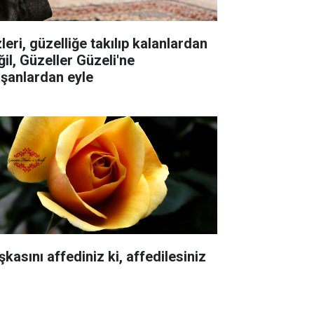
leri, güzelliğe takılıp kalanlardan
ğil, Güzeller Güzeli'ne
aşanlardan eyle
kasını affediniz ki, affedilesiniz