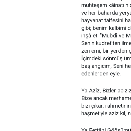
muhteşem kâinatı hiç
ve her baharda yeryü
hayvanat taifesini hat
gibi; benim kalbimi d
inşâ et. "Mubdî ve Mu
Senin kudret’ten ilme
zerremi, bir yerden ç
İçimdeki sönmüş ümit
başlangıcım, Seni he
edenlerden eyle.
​Ya Azîz, Bizler aciz
Bize ancak merhamet
bizi çıkar, rahmetini
haşmetiyle aziz kıl, n
​Ya Fettâh! Göğsümüze