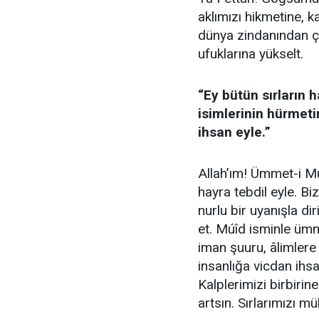
aklımızı hikmetine,
dünya zindanından ç
ufuklarına yükselt.
​“Ey bütün sırların 
isimlerinin hürmeti
ihsan eyle.”
Allah’ım! Ümmet-i Mu
hayra tebdil eyle. B
nurlu bir uyanışla dir
et. Múîd isminle ümm
iman şuuru, âlimlere 
insanlığa vicdan ihs
Kalplerimizi birbirin
artsın. Sırlarımızı mü