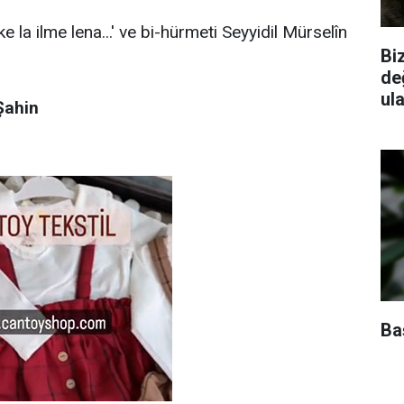
 la ilme lena...' ve bi-hürmeti Seyyidil Mürselîn
Biz
de
ul
Şahin
Baş