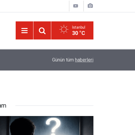
İstanbul
30 °C
08:47
LGS yerleştirme raporu açıklandı: Şampiyonların t
Günün tüm
haberleri
lam