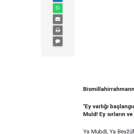
Bismillahirrahmann
​"Ey varlığı başlan
Muîd! Ey sırların ve
​Ya Mubdî, Ya Beyžûħ