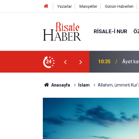
Yazarlar
Manşetler
Günün Haberleri
RISALE-I NUR
Ö
arklı bir yönü
24
09:25
İyi Müs
Anasayfa
İslam
Allahım, ümmeti Kur’