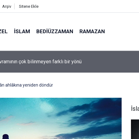
Arşiv
Sitene Ekle
ZEL
İSLAM
BEDIÜZZAMAN
RAMAZAN
lüman olmanın ölçüsü nedir?
ân ahlâkına yeniden döndür
İs