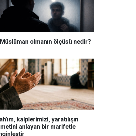
i Müslüman olmanın ölçüsü nedir?
ah'ım, kalplerimizi, yaratılışın
kmetini anlayan bir marifetle
nginleştir