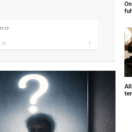
On
fu
11:17
(0)
Al
te