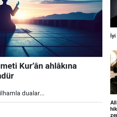
İy
meti Kur’ân ahlâkına
ndür
ilhamla dualar...
All
hi
ze