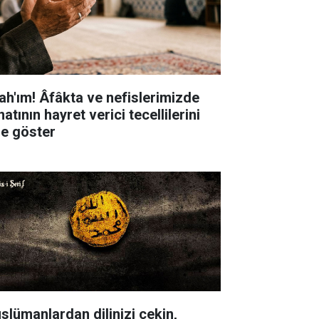
lah'ım! Âfâkta ve nefislerimizde
atının hayret verici tecellilerini
ze göster
slümanlardan dilinizi çekin,