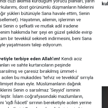
ndi cüzi aklımla kurduğum yorucu planları, yarın
ku
orkularımı, dost görünümlü düşmanların hilelerini
ğır yükleri bütünüyle Sana havale ettim, Senin
esellemet). Hayatımın, ailemin, işlerimin ve
ni Senin o şefkatli ve mutlak adil iradene
enim hakkımda her şeyi en güzel şekilde evirip
am bir tevekkül sekineti indirmesini, beni Sana
iyle yaşatmasını talep ediyorum.
etiyle terbiye eden Allah’ım!
Kendi aciz
lanları ve sahte kurtarıcıların peşinde
arsılmış ve çaresiz bırakılmış ümmet-i
acilen bu mukaddes 'tefviz ve tevekkül' sırrıyla
eslimiyet ihsan eyle. Müslümanların dağınık
rliklerini Senin o sarsılmaz 'Seyyid' isminin
rleştir. İslam coğrafyasındaki mazlumların,
ni 'iqđi ĥâcetî' sırrının bereketiyle acilen yerine