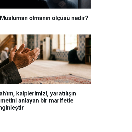
i Müslüman olmanın ölçüsü nedir?
ah'ım, kalplerimizi, yaratılışın
kmetini anlayan bir marifetle
nginleştir