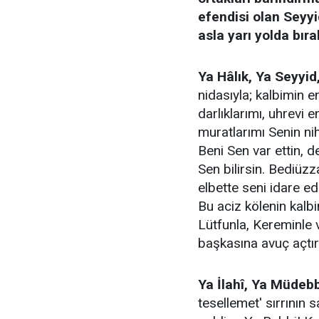
efendisi olan Seyyi
asla yarı yolda bıra
Ya Hâlık, Ya Seyyid,
nidasıyla; kalbimin en
darlıklarımı, uhrevi 
muratlarımı Senin ni
Beni Sen var ettin, d
Sen bilirsin. Bediüzz
elbette seni idare ede
Bu aciz kölenin kalbi
Lütfunla, Kereminle 
başkasına avuç açtı
Ya İlahî, Ya Müdeb
tesellemet' sırrının 