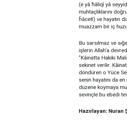
(e yâ ħâliqî yâ seyyi
muhtaçlıklarını doğr
ĥâcetî) ve hayatın di
muazzam bir iç huzur
​Bu sarsılmaz ve sığ
işlerin Allah’a devr
"Kâinatta Hakiki Mali
sekinet verilir. Kâi
döndüren o Yüce Seyy
senin hayatını da en
düzene koymaya mukte
sevinçle bu ebedi te
Hazırlayan: Nuran 