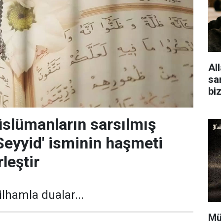
Al
san
bi
üslümanların sarsılmış
 'Seyyid' isminin haşmeti
rleştir
ilhamla dualar...
Mü