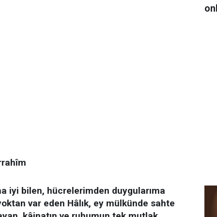
on
rrahîm
ha iyi bilen, hücrelerimden duygularıma
yoktan var eden Hâlık, ey mülkünde sahte
mayan, kâinatın ve ruhumun tek mutlak