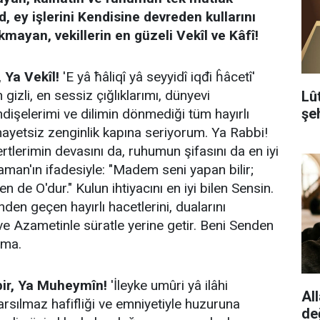
d, ey işlerini Kendisine devreden kullarını
kmayan, vekillerin en güzeli Vekîl ve Kâfî!
 Ya Vekîl!
'E yâ ħâliqî yâ seyyidî iqđi ĥâcetî'
 gizli, en sessiz çığlıklarımı, dünyevi
Lû
şeh
endişelerimi ve dilimin dönmediği tüm hayırlı
hayetsiz zenginlik kapına seriyorum. Ya Rabbi!
ertlerimin devasını da, ruhumun şifasını da en iyi
aman'ın ifadesiyle: "Madem seni yapan bilir;
n de O'dur." Kulun ihtiyacını en iyi bilen Sensin.
nden geçen hayırlı hacetlerini, dualarını
ve Azametinle süratle yerine getir. Beni Senden
rma.
bir, Ya Muheymîn!
'İleyke umûri yâ ilâhi
All
sarsılmaz hafifliği ve emniyetiyle huzuruna
de