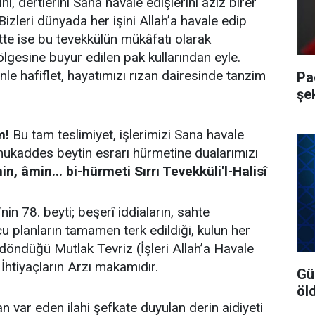
ını, dertlerini Sana havale edişlerini aziz birer
 Bizleri dünyada her işini Allah’a havale edip
tte ise bu tevekkülün mükâfatı olarak
lgesine buyur edilen pak kullarından eyle.
e hafiflet, hayatımızı rızan dairesinde tanzim
Pa
şe
m!
Bu tam teslimiyet, işlerimizi Sana havale
 mukaddes beytin esrarı hürmetine dualarımızı
n, âmin... bi-hürmeti Sırrı Tevekküli'l-Halisî
nin 78. beyti; beşerî iddiaların, sahte
cu planların tamamen terk edildiği, kulun her
 döndüğü Mutlak Tevriz (İşleri Allah’a Havale
İhtiyaçların Arzı makamıdır.
Gü
öl
tan var eden ilahi şefkate duyulan derin aidiyeti