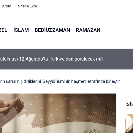
Arşiv
Sitene Ekle
ZEL
İSLAM
BEDIÜZZAMAN
RAMAZAN
utulması 12 Ağustos'ta: Türkiye'den görülecek mi?
n sarsılmış dirliklerini 'Seyyid' isminin haşmeti etrafında birleştir
İs