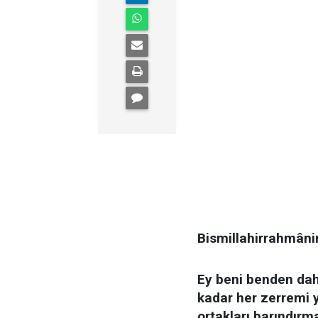
Bismillahirrahmâni
​Ey beni benden da
kadar her zerremi 
ortakları barındır