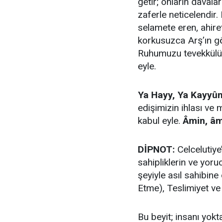
getir; onların davalar
zaferle neticelendir.
selamete eren, ahire
korkusuzca Arş’ın gö
Ruhumuzu tevekkülünl
eyle.
Ya Hayy, Ya Kayyû
edişimizin ihlası ve
kabul eyle.
Âmin, âmi
DİPNOT:
Celcelutiye’
sahipliklerin ve yoru
şeyiyle asıl sahibine
Etme), Teslimiyet ve 
​Bu beyit; insanı yok