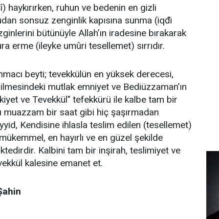
dî) haykırırken, ruhun ve bedenin en gizli
udan sonsuz zenginlik kapısına sunma (iqđi
zginlerini bütünüyle Allah’ın iradesine bırakarak
a erme (ileyke umûri tesellemet) sırrıdır.
ınmacı beyti; tevekkülün en yüksek derecesi,
edilmesindeki mutlak emniyet ve Bediüzzaman’ın
kiyet ve Tevekkül" tefekkürü ile kalbe tam bir
natı muazzam bir saat gibi hiç şaşırmadan
id, Kendisine ihlasla teslim edilen (tesellemet)
 mükemmel, en hayırlı ve en güzel şekilde
dirdir. Kalbini tam bir inşirah, teslimiyet ve
vekkül kalesine emanet et.
Şahin