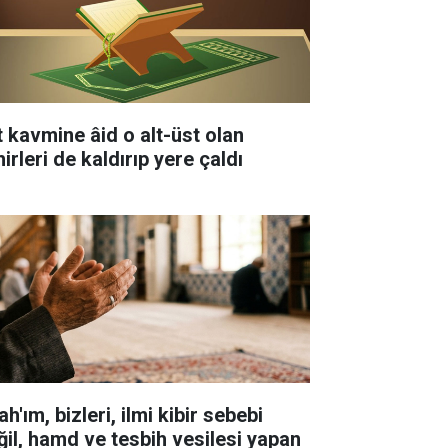
t kavmine âid o alt-üst olan
irleri de kaldırıp yere çaldı
ah'ım, bizleri, ilmi kibir sebebi
ğil, hamd ve tesbih vesilesi yapan