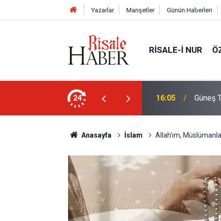
Yazarlar
Manşetler
Günün Haberleri
RISALE-I NUR
Ö
rim geçirdiğini söyleyebilir miydik?
24
16:05
Güneş T
Anasayfa
İslam
Allah'ım, Müslümanları