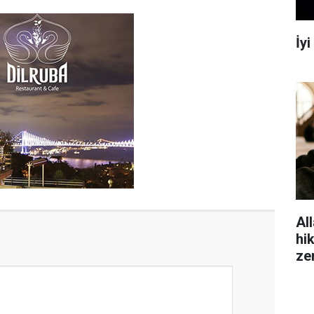
İy
All
hi
ze