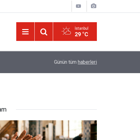
İstanbul
29 °C
14:30
Risale-i Nur'u kendine oku kendine, başkasına d
Günün tüm
haberleri
lam