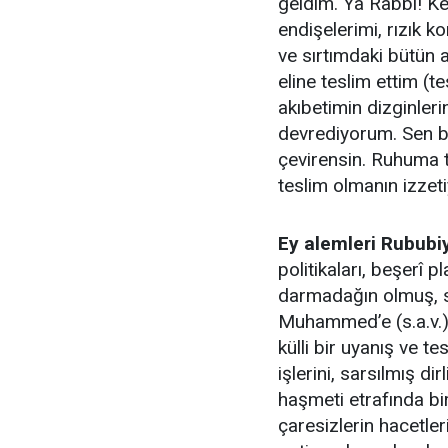
geldim. Ya Rabbi! Ke
endişelerimi, rızık k
ve sırtımdaki bütün a
eline teslim ettim (t
akıbetimin dizginleri
devrediyorum. Sen b
çevirensin. Ruhuma t
teslim olmanın izzet
Ey alemleri Rububiy
politikaları, beşerî p
darmadağın olmuş, s
Muhammed’e (s.a.v.) 
külli bir uyanış ve t
işlerini, sarsılmış di
haşmeti etrafında bi
çaresizlerin hacetleri