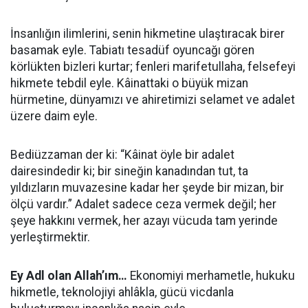
İnsanlığın ilimlerini, senin hikmetine ulaştıracak birer
basamak eyle. Tabiatı tesadüf oyuncağı gören
körlükten bizleri kurtar; fenleri marifetullaha, felsefeyi
hikmete tebdil eyle. Kâinattaki o büyük mizan
hürmetine, dünyamızı ve ahiretimizi selamet ve adalet
üzere daim eyle.
Bediüzzaman der ki: “Kâinat öyle bir adalet
dairesindedir ki; bir sineğin kanadından tut, ta
yıldızların muvazesine kadar her şeyde bir mizan, bir
ölçü vardır.” Adalet sadece ceza vermek değil; her
şeye hakkını vermek, her azayı vücuda tam yerinde
yerleştirmektir.
Ey Adl olan Allah’ım…
Ekonomiyi merhametle, hukuku
hikmetle, teknolojiyi ahlâkla, gücü vicdanla