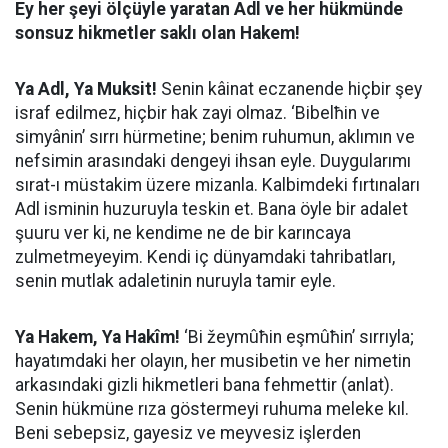
Ey her şeyi ölçüyle yaratan Adl ve her hükmünde
sonsuz hikmetler saklı olan Hakem!
Ya Adl, Ya Muksit!
Senin kâinat eczanende hiçbir şey
israf edilmez, hiçbir hak zayi olmaz. ‘Bibelħin ve
simyânin’ sırrı hürmetine; benim ruhumun, aklımın ve
nefsimin arasındaki dengeyi ihsan eyle. Duygularımı
sırat-ı müstakim üzere mizanla. Kalbimdeki fırtınaları
Adl isminin huzuruyla teskin et. Bana öyle bir adalet
şuuru ver ki, ne kendime ne de bir karıncaya
zulmetmeyeyim. Kendi iç dünyamdaki tahribatları,
senin mutlak adaletinin nuruyla tamir eyle.
Ya Hakem, Ya Hakîm!
‘Bi žeymûħin eşmûħin’ sırrıyla;
hayatımdaki her olayın, her musibetin ve her nimetin
arkasındaki gizli hikmetleri bana fehmettir (anlat).
Senin hükmüne rıza göstermeyi ruhuma meleke kıl.
Beni sebepsiz, gayesiz ve meyvesiz işlerden