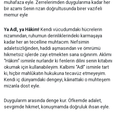
muhafaza eyle. Zerrelerimden duygularıma kadar her
bir azamı Senin rızan doğrultusunda birer vazifeli
memur eyle
​Ya Adl, ya Hâkim!
Kendi vücudumdaki hücrelerin
nizamından, ruhumun derinliklerindeki karmaşaya
kadar her an tecelline muhtacım. Nefsimin
adaletsizliğinden, haddi aşmasından ve ömrümü
hikmetsiz işlerde zayi etmekten sana sığınırım. Aklımı
“Hâkim” isminle nurlandır ki fenlerin dilini senin kitabını
okumak için kullanabileyim. Kalbimi “Adl” isminle tart
ki, hiçbir mahlûkatın hukukuna tecavüz etmeyeyim.
Kendi iç dünyamdaki dengeyi, kâinattaki o muhteşem
mizanla dost eyle.
Duygularım arasında denge kur. Öfkemde adalet,
sevgimde hikmet, konuşmamda doğruluk ihsan eyle.