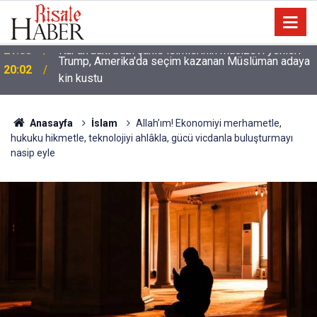
Trump, Amerika'da seçim kazanan Müslüman adaya
20:02
kin kustu
Anasayfa
İslam
Allah’ım! Ekonomiyi merhametle,
hukuku hikmetle, teknolojiyi ahlâkla, gücü vicdanla buluşturmayı
nasip eyle