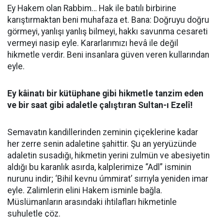
Ey Hakem olan Rabbim… Hak ile batılı birbirine
karıştırmaktan beni muhafaza et. Bana: Doğruyu doğru
görmeyi, yanlışı yanlış bilmeyi, hakkı savunma cesareti
vermeyi nasip eyle. Kararlarımızı hevâ ile değil
hikmetle verdir. Beni insanlara güven veren kullarından
eyle.
Ey kâinatı bir kütüphane gibi hikmetle tanzim eden
ve bir saat gibi adaletle çalıştıran Sultan-ı Ezelî!
Semavatın kandillerinden zeminin çiçeklerine kadar
her zerre senin adaletine şahittir. Şu an yeryüzünde
adaletin susadığı, hikmetin yerini zulmün ve abesiyetin
aldığı bu karanlık asırda, kalplerimize “Adl” isminin
nurunu indir; ‘Bihil kevnu úmmirat’ sırrıyla yeniden imar
eyle. Zalimlerin elini Hakem isminle bağla.
Müslümanların arasındaki ihtilafları hikmetinle
suhuletle çöz.