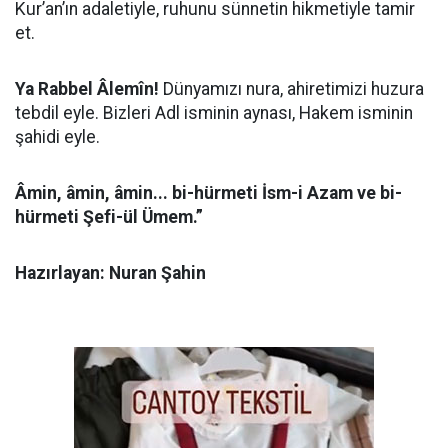
Kur’an’ın adaletiyle, ruhunu sünnetin hikmetiyle tamir
et.
Ya Rabbel Âlemîn!
Dünyamızı nura, ahiretimizi huzura
tebdil eyle. Bizleri Adl isminin aynası, Hakem isminin
şahidi eyle.
Âmin, âmin, âmin... bi-hürmeti İsm-i Azam ve bi-
hürmeti Şefi-ül Ümem.”
Hazırlayan: Nuran Şahin