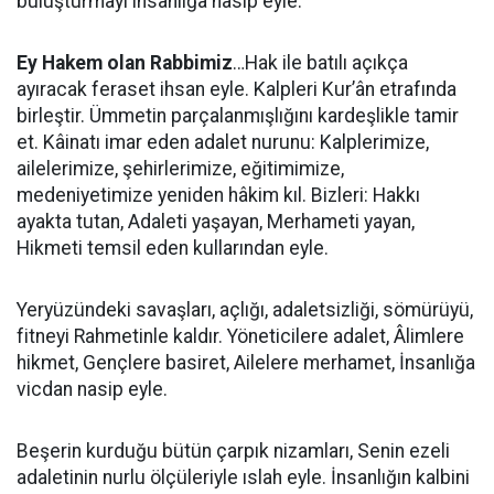
buluşturmayı insanlığa nasip eyle.
Ey Hakem olan Rabbimiz
…Hak ile batılı açıkça
ayıracak feraset ihsan eyle. Kalpleri Kur’ân etrafında
birleştir. Ümmetin parçalanmışlığını kardeşlikle tamir
et. Kâinatı imar eden adalet nurunu: Kalplerimize,
ailelerimize, şehirlerimize, eğitimimize,
medeniyetimize yeniden hâkim kıl. Bizleri: Hakkı
ayakta tutan, Adaleti yaşayan, Merhameti yayan,
Hikmeti temsil eden kullarından eyle.
Yeryüzündeki savaşları, açlığı, adaletsizliği, sömürüyü,
fitneyi Rahmetinle kaldır. Yöneticilere adalet, Âlimlere
hikmet, Gençlere basiret, Ailelere merhamet, İnsanlığa
vicdan nasip eyle.
Beşerin kurduğu bütün çarpık nizamları, Senin ezeli
adaletinin nurlu ölçüleriyle ıslah eyle. İnsanlığın kalbini