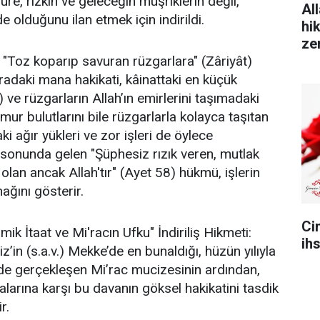
ure, rızkın ve geleceğin müşriklerin değil,
All
de olduğunu ilan etmek için indirildi.
hi
ze
, "Toz koparıp savuran rüzgarlara" (Zâriyât)
radaki mana hakikati, kâinattaki en küçük
) ve rüzgarların Allah’ın emirlerini taşımadaki
ğmur bulutlarını bile rüzgarlarla kolayca taşıtan
ki ağır yükleri ve zor işleri de öylece
n sonunda gelen "Şüphesiz rızık veren, mutlak
olan ancak Allah'tır" (Ayet 58) hükmü, işlerin
ağını gösterir.
Ci
ik İtaat ve Mi'racın Ufku" İndiriliş Hikmeti:
ih
in (s.a.v.) Mekke’de en bunaldığı, hüzün yılıyla
de gerçekleşen Mi’rac mucizesinin ardından,
alarına karşı bu davanın göksel hakikatini tasdik
r.