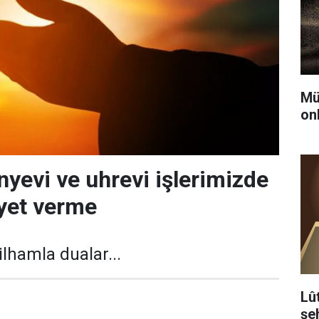
Mü
on
nyevi ve uhrevi işlerimizde
iyet verme
ilhamla dualar...
Lû
şeh