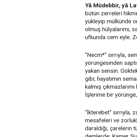
Yâ Müdebbir, yâ Lat
bütün zerreleri hikm
yükleyip mülkünde o
olmuş hülyalarımı, sa
ufkunda cem eyle. Z
​"Necm*" sırrıyla, se
yörüngesinden saptır
yakan sensin. Göktek
gibi; hayatımın sema
kalmış çıkmazlarımı h
İşlerime bir yörünge
​"İkterebet" sırrıyla,
mesafeleri ve zorluk
daraldığı, çarelerin 
demlerde; Kamer Sur