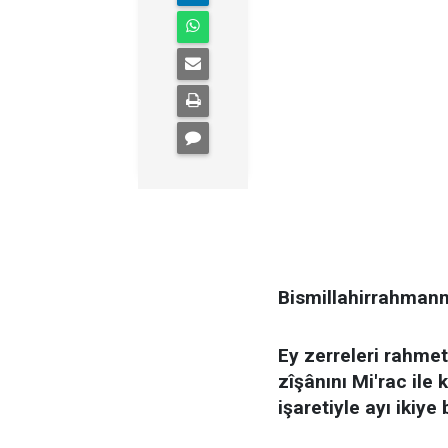
Bismillahirrahmann
Ey zerreleri rahmet
zîşânını Mi'rac ile
işaretiyle ayı ikiye