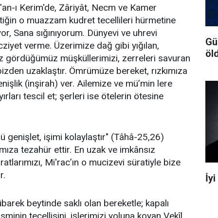
'an-ı Kerim'de, Zâriyât, Necm ve Kamer
tiğin o muazzam kudret tecellileri hürmetine
or, Sana sığınıyorum. Dünyevi ve uhrevi
Gü
cziyet verme. Üzerimize dağ gibi yığılan,
öl
z gördüğümüz müşküllerimizi, zerreleri savuran
e bizden uzaklaştır. Ömrümüze bereket, rızkımıza
enişlik (inşirah) ver. Ailemize ve mü’min lere
ları tescil et; şerleri ise ötelerin ötesine
 genişlet, işimi kolaylaştır" (Tâhâ-25,26)
tımıza tezahür ettir. En uzak ve imkânsız
tlarımızı, Mi'rac’ın o mucizevi süratiyle bize
r.
İy
barek beytinde saklı olan bereketle; kapalı
sminin tecellisini, işlerimizi yoluna koyan Vekîl