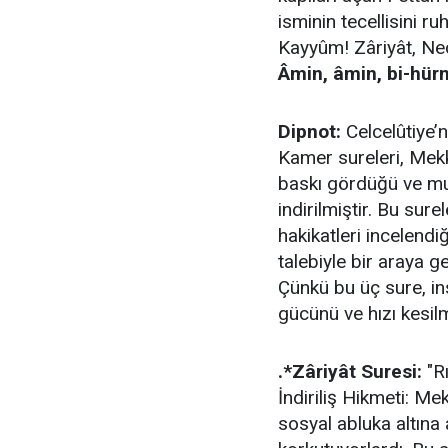
isminin tecellisini 
Kayyûm! Zâriyât, Ne
Âmin, âmin, bi-hürm
Dipnot:
Celcelûtiye’n
Kamer sureleri, Mek
baskı gördüğü ve muc
indirilmiştir. Bu sure
hakikatleri incelendi
talebiyle bir araya ge
Çünkü bu üç sure, ins
gücünü ve hızı kesil
.*Zâriyât Suresi:
"Rı
İndiriliş Hikmeti: M
sosyal abluka altına 