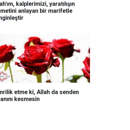
ah'ım, kalplerimizi, yaratılışın
kmetini anlayan bir marifetle
nginleştir
mrilik etme ki, Allah da senden
sanını kesmesin