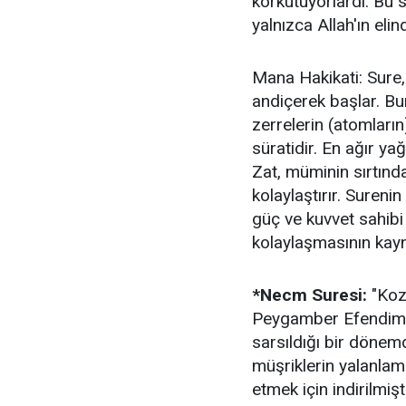
korkutuyorlardı. Bu s
yalnızca Allah'ın elin
​Mana Hakikati: Sure
andiçerek başlar. Bu
zerrelerin (atomların
süratidir. En ağır ya
Zat, müminin sırtında
kolaylaştırır. Sureni
güç ve kuvvet sahibi 
kolaylaşmasının kayn
​*Necm Suresi:
"Kozm
Peygamber Efendimiz’
sarsıldığı bir dönem
müşriklerin yalanlam
etmek için indirilmişti