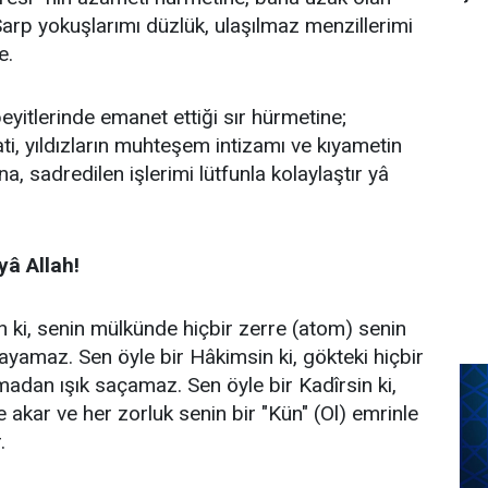
. Sarp yokuşlarımı düzlük, ulaşılmaz menzillerimi
e.
beyitlerinde emanet ettiği sır hürmetine;
ati, yıldızların muhteşem intizamı ve kıyametin
na, sadredilen işlerimi lütfunla kolaylaştır yâ
​yâ Allah!
ın ki, senin mülkünde hiçbir zerre (atom) senin
ayamaz. Sen öyle bir Hâkimsin ki, gökteki hiçbir
madan ışık saçamaz. Sen öyle bir Kadîrsin ki,
 akar ve her zorluk senin bir "Kün" (Ol) emrinle
.