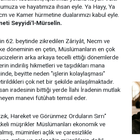
ruhumuza ve hayatımıza ihsan eyle. Ya Hayy, Ya
cm ve Kamer hürmetine dualarımızı kabul eyle.
eti Seyyidi'l-Mürselîn.
in 62. beytinde zikredilen Zâriyât, Necm ve
ke döneminin en çetin, Müslümanların en çok
izelerin arka arkaya tecelli ettiği dönemlerde
lerin indiriliş hikmetleri ve taşıdıkları mana
ğinde, beyitte neden "işlerin kolaylaşması"
tirildikleri çok net bir şekilde anlaşılmaktadır.
an iradesinin bittiği yerde İlahi İradenin mutlak
meyen manevi fütûhatı temsil eder.
zık, Hareket ve Görünmez Orduların Sırrı"
ekkeli müşrikler Müslümanları ekonomik ve
almış, müminleri açlık ve çaresizlikle