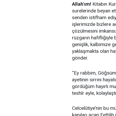
Allah'ım!
Kitabın Kur
surelerinde beyan et
senden istifham ediy
işlerimizde bizlere a
çözülmesini imkansı
rüzgarın hafifliğiyl
genişlik, kalbimize g
yaklaşmakta olan hayır
gönder.
​“Ey rabbim, Göğsümü
ayetinin sırrını haya
gördüğüm hayırlı mura
teshîr eyle, kolaylaştı
Celcelûtiye’nin bu mü
kapıları açan Fettâh i