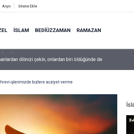
Arşiv
Sitene Ekle
ZEL
İSLAM
BEDIÜZZAMAN
RAMAZAN
nlardan dilinizi çekin, onlardan biri öldüğünde de
uhrevi işlerimizde bizlere acziyet verme
İs