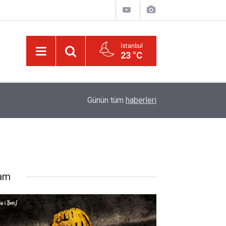
İstanbul
23 °C
01:15
Lût kavmine âid o alt-üst olan şehirleri de kaldır
Günün tüm
haberleri
lam