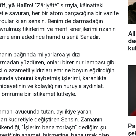
îf, yâ Halîm!
"Zâriyât
*
" sırrıyla, kâinattaki
etle savuran, her bir atom parçacığına bir vazife
rdular kılan sensin. Benim de darmadağın
vrulmuş fikirlerimi ve menfi enerjilerimi rızanın
All
errelerin adedince hamd ü senâ Sanadır.
de
ku
manın bağrında milyarlarca yıldızı
madan yüzdüren, onları birer nur lambası gibi
i o azametli yıldızları emrine boyun eğdirdiğin
sında yönünü kaybetmiş işlerimi, karanlıkta
idayetinin ve kolaylığının nuruyla aydınlat.
, ömrüme bir istikamet lütfeyle.
 zamanı avucunda tutan, ayı ikiye yaran,
ları kudretiyle değiştiren Sensin. Zamanın
Pa
tükendiği, "İşlerim bana zorlaştı" dediğim şu
şe
esi*’nin azameti hürmetine, bana uzak olan