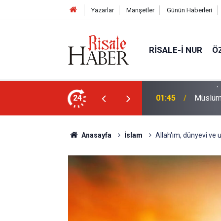
Yazarlar
Manşetler
Günün Haberleri
RISALE-I NUR
Ö
rre-i havaînin kulağına girip dilinden çıktığı
24
01:45
Müslüma
Anasayfa
İslam
Allah'ım, dünyevi ve 