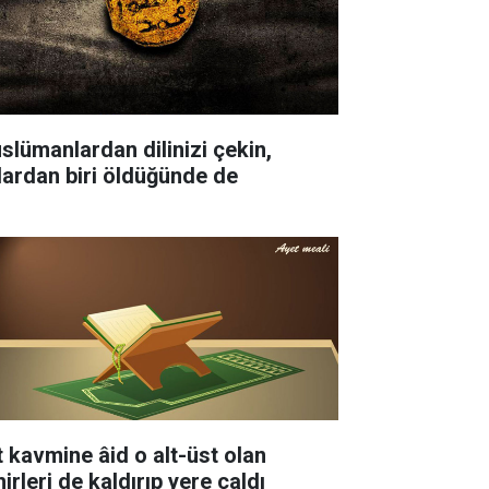
slümanlardan dilinizi çekin,
lardan biri öldüğünde de
t kavmine âid o alt-üst olan
irleri de kaldırıp yere çaldı