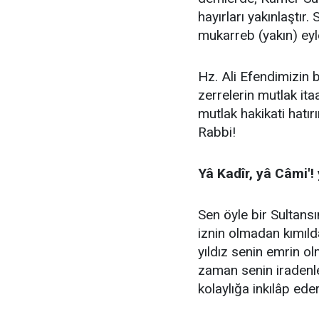
hayırları yakınlaştır
mukarreb (yakın) eyl
​Hz. Ali Efendimizin 
zerrelerin mutlak ita
mutlak hakikati hatırı
Rabbi!
Yâ Kadîr, yâ Câmi'! 
​Sen öyle bir Sultans
iznin olmadan kımıld
yıldız senin emrin ol
zaman senin iradenle
kolaylığa inkılâp eder