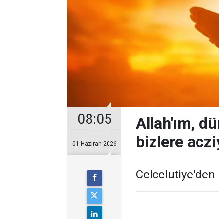
08:05
Allah'ım, dü
bizlere acz
01 Haziran 2026
Celcelutiye'den 