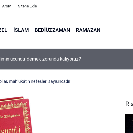
Arşiv
Sitene Ekle
ZEL
İSLAM
BEDIÜZZAMAN
RAMAZAN
ında yapay zeka ile kopyaya karşı sözlü savunma şartı getirdiler
ollar, mahlukâtın nefesleri sayısıncadır
Ris