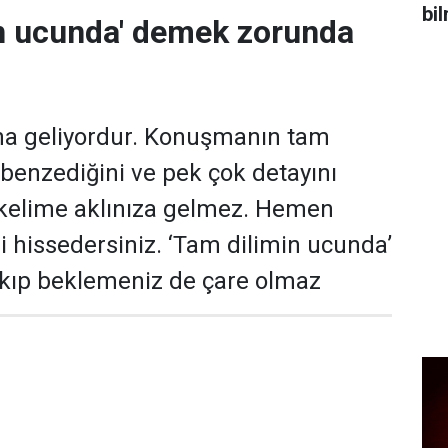
bi
in ucunda' demek zorunda
na geliyordur. Konuşmanın tam
 benzediğini ve pek çok detayını
o kelime aklınıza gelmez. Hemen
i hissedersiniz. ‘Tam dilimin ucunda’
akıp beklemeniz de çare olmaz