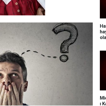
Ha
ha
ol
Mi
ı 