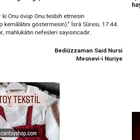
ha
ur ki Onu övüp Onu tesbih etmesin
p kemâlâtını göstermesin).” İsrâ Sûresi, 17:44.
lar, mahlukâtın nefesleri sayısıncadır.
Bediüzzaman Said Nursi
Mesnevi-i Nuriye