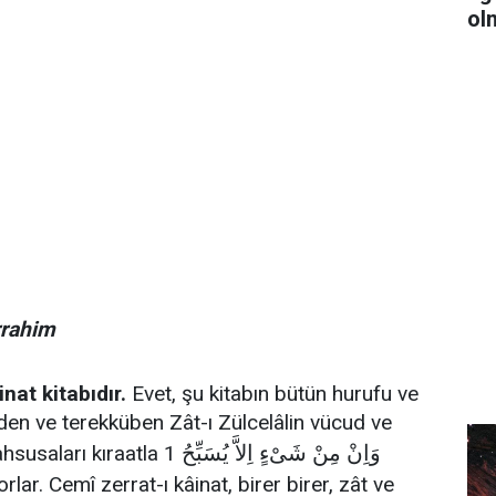
ol
rrahim
at kitabıdır.
Evet, şu kitabın bütün hurufu ve
âden ve terekküben Zât-ı Zülcelâlin vücud ve
وَاِنْ مِنْ شَىْءٍ اِلاَّ يُسَبِّحُ
ahsusaları kıraatla 1
yorlar. Cemî zerrat-ı kâinat, birer birer, zât ve