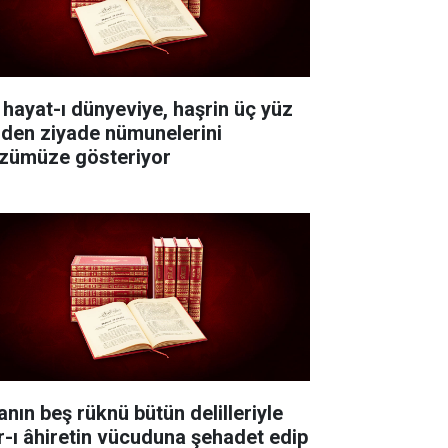
 hayat-ı dünyeviye, haşrin üç yüz
nden ziyade nümunelerini
zümüze gösteriyor
anın beş rüknü bütün delilleriyle
r-ı âhiretin vücuduna şehadet edip