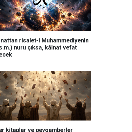
inattan risalet-i Muhammediyenin
.s.m.) nuru çıksa, kâinat vefat
ecek
er kitaplar ve peygamberler