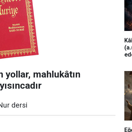
Kâ
(a
ed
n yollar, mahlukâtın
yısıncadır
Nur dersi
Eğ