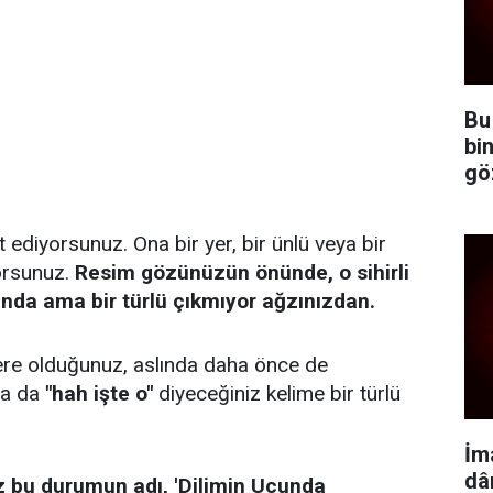
Bu
bi
gö
 ediyorsunuz. Ona bir yer, bir ünlü veya bir
orsunuz.
Resim gözünüzün önünde, o sihirli
unda ama bir türlü çıkmıyor ağzınızdan.
zere olduğunuz, aslında daha önce de
ca da
"hah işte o"
diyeceğiniz kelime bir türlü
İm
dâ
ız bu durumun adı, 'Dilimin Ucunda