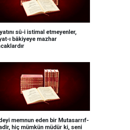
yatını sû-i istimal etmeyenler,
yat-ı bâkiyeye mazhar
acaklardır
deyi memnun eden bir Mutasarrıf-
Kadîr, hiç mümkün müdür ki, seni