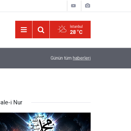
İstanbul
28 °C
Ağustos ayında gökyüzünde iki tutulma ve Pers
09:31
Günün tüm
haberleri
yaşanacak
ale-i Nur