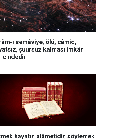
râm-ı semâviye, ölü, câmid,
yatsız, şuursuz kalması imkân
ricindedir
itmek hayatın alâmetidir, söylemek