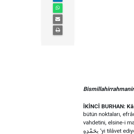
Bismillahirrahmani
İKİNCİ BURHAN: Kâin
bütün noktaları, efr
vahdetini, elsine-i m
بِحَمْدِهِ
’yi tilâvet edi