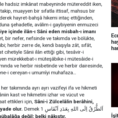
 ile hadsiz imkânat mabeyninde mütereddit iken,
 takip, muayyen bir sıfatla ittisaf, mahsus bir
ederek hayret-bahşâ hikemi intaç ettiğinden,
duna şehadetle, avâlim-i gaybiyenin enmuzeci
iye içinde ilân-ı Sâni eden misbah-ı imanı
Ec
t, bir nefer, nefsinde ve takımda ve bölükte,
ha
i; herbir zerre de, kendi başıyla zât, sıfât,
ha
 cihetiyle Sânii ilân ettiği gibi, tesâvir-i
en mürekkebat-ı müteşâbike-i mütesâide-i
mında ve herbir nisbetinde ve herbir dairesinde,
ne-i cereyan-ı umumîyi muhafaza...
her takımında ayrı ayrı vazifeyi ifa ve hikmeti
Sâniin kast ve hikmetini izhar ve vücut ve
at ettikleri için,
Sâni-i Zülcelâlin berâhini,
اَلطُّرُقُ اِلَى اللهِ بِعَدَدِ اَنْفَاسِ
iyade olur.
Demek 1
İş
mübalâğa değil; belki nâkıstır.