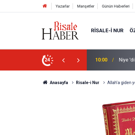
Yazarlar
Manşetler
Günün Haberleri
RISALE-I NUR
Ö
unda kalıyoruz?
24
09:45
Okullar
Anasayfa
Risale-i Nur
Allah’a giden y