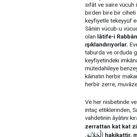
sıfât ve saire vücuh
birden bire bir ciheti
keyfiyetle tekeyyüf 
Sâniin vücub-u vücu
olan
lâtife-i Rabbân
ışıklandırıyorlar.
Eve
taburda ve orduda gib
keyfiyetindeki imkânat
mütedahileye benzey
kâinatın herbir maka
herbir zerre, muvâze
Ve her nisbetinde ve 
intaç ettiklerinden, 
vahdetinin âyâtını kıra
zerrattan kat kat z
الْخَلاَئِقِ
hakikattir, 