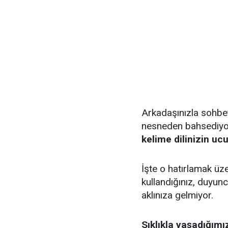
Arkadaşınızla sohbet
nesneden bahsediy
kelime dilinizin uc
İşte o hatırlamak ü
kullandığınız, duyun
aklınıza gelmiyor.
Sıklıkla yaşadığım