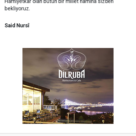
Hamiyetkâr olan bütün bir millet namına sizden
bekliyoruz.
Said Nursî