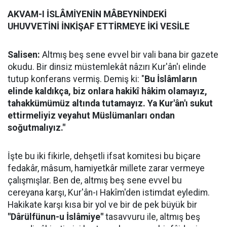
AKVAM-I İSLÂMİYENİN MÂBEYNİNDEKİ
UHUVVETİNİ İNKİŞAF ETTİRMEYE İKİ VESİLE
Salisen:
Altmış beş sene evvel bir vali bana bir gazete
okudu. Bir dinsiz müstemlekât nâzırı Kur'ân'ı elinde
tutup konferans vermiş. Demiş ki: "
Bu İslâmların
elinde kaldıkça, biz onlara hakikî hâkim olamayız,
tahakkümümüz altında tutamayız. Ya Kur'ân'ı sukut
ettirmeliyiz veyahut Müslümanları ondan
soğutmalıyız."
İşte bu iki fikirle, dehşetli ifsat komitesi bu biçare
fedakâr, mâsum, hamiyetkâr millete zarar vermeye
çalışmışlar. Ben de, altmış beş sene evvel bu
cereyana karşı, Kur'ân-ı Hakîm'den istimdat eyledim.
Hakikate karşı kısa bir yol ve bir de pek büyük bir
"Dârülfünun-u İslâmiye"
tasavvuru ile, altmış beş