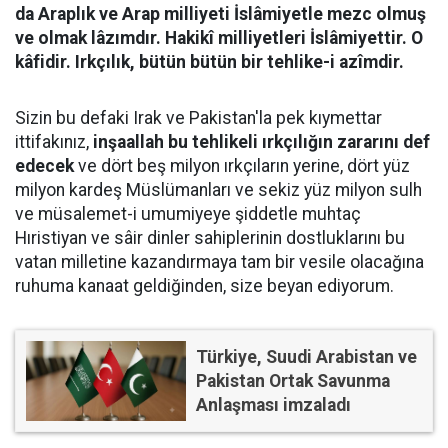
da Araplık ve Arap milliyeti İslâmiyetle mezc olmuş
ve olmak lâzımdır. Hakikî milliyetleri İslâmiyettir. O
kâfidir. Irkçılık, bütün bütün bir tehlike-i azîmdir.
Sizin bu defaki Irak ve Pakistan'la pek kıymettar
ittifakınız,
inşaallah bu tehlikeli ırkçılığın zararını def
edecek
ve dört beş milyon ırkçıların yerine, dört yüz
milyon kardeş Müslümanları ve sekiz yüz milyon sulh
ve müsalemet-i umumiyeye şiddetle muhtaç
Hıristiyan ve sâir dinler sahiplerinin dostluklarını bu
vatan milletine kazandırmaya tam bir vesile olacağına
ruhuma kanaat geldiğinden, size beyan ediyorum.
Türkiye, Suudi Arabistan ve
Pakistan Ortak Savunma
Anlaşması imzaladı