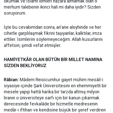
okumak ve İslâmî ilimleri nazara almamak olan o
merhum talebenin ikinci hali mi daha iyidir? Sizden
soruyorum.
İşte bu cevabımdan sonra, an'ane aleyhinde ve her
cihetle garplılaşmak fikrini taşıyanlar, kalktılar, imza
ettiler. İsimlerini söylemeyeceğim. Allah kusurlarını
affetsin; şimdi vefat etmişler.
HAMİYETKÂR OLAN BÜTÜN BİR MİLLET NAMINA
SİZDEN BEKLİYORUZ
Râbian:
Mâdem Reisicumhur gayet mühim mesâil-i
siyasiye içinde Şark Üniversitesini en ehemmiyetli bir
mesele yapıp hattâ harika bir tarzda altmış milyon
liranın o üniversiteye sarfı için bir kanun çıkarmak
derecesinde fevkalâde bir hizmetle medresenin
medâr-ı iftiharı ve kendisine büyük bir şeref verdiren