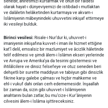
senedir, âhiretimizi kurtarmak ve onun bir fâidesi
olarak hayat-ı dünyeviyemizi de istibdad-ı mutlaktan
ve dalâletin helâketinden kurtarmaya ve akvam-ı
İslâmiyenin mâbeynindeki uhuvvetini inkişaf ettirmeye
iki vesileyi bulduk.
Birinci vesilesi:
Risale-i Nur'dur ki, uhuvvet-i
imaniyenin inkişafına kuvvet-i iman ile hizmet ettiğine
kat'î delil, emsalsiz bir mazlumiyet ve âcizlik hâletinde
telif edilmesi ve şimdi âlem-i İslâmın ekseri yerlerinde
ve Avrupa ve Amerika'ya da tesirini göstermesi ve
ihtilâlcilere ve dinsiz felsefeye ve otuz seneden beri
dehşetli bir surette maddiyun ve tabiiyun gibi dinsizlik
fikrine karşı galebe çalması ve hiçbir mahkeme ve
ehl-i vukuf dahi onları cerh edememesidir. İnşaallah
bir zaman da, sizin gibi uhuvvet-i İslâmiyenin
anahtarını bulan zatlar, bu mu'cize-i Kur'âniyenin
cilvesini âlem-i İslâma işittireceksiniz.