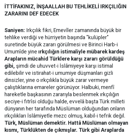
İTTİFAKINIZ, İNŞAALLAH BU TEHLİKELİ IRKÇILIĞIN
ZARARINI DEF EDECEK
Saniyen:
Irkçılık fikri, Emevîler zamanında büyük bir
tehlike verdiği ve hürriyetin başında "kulüpler"
suretinde büyük zararı görülmesi ve Birinci Harb-i
Umumîde yine
ırkçılığın istimaliyle mübarek kardeş
Arapların mücahid Türklere karşı zararı görüldüğü
gibi,
şimdi de uhuvvet-i İslâmiyeye karşı istimal
edilebilir ve istirahat-i umumiye düşmanları gizli
dinsizler, yine o ırkçılıkla büyük zarar vermeye
çalıştıklarına emareler görünüyor. Halbuki, menfî
hareketle başkasının zararıyla beslenmek ırkçılığın
seciye-i fıtrîsi olduğu halde, evvelâ başta Türk milleti
dünyanın her tarafında Müslüman olduğundan onların
ırkçılıkları İslâmiyetle mezc olmuş, kabil-i tefrik değil.
Türk, Müslüman demektir. Hattâ Müslüman olmayan
kısmı, Türklükten de çıkmışlar. Türk gibi Araplarda