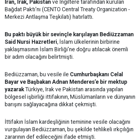
İran, Irak, Pakistan
ve İngiltere tarafından kurulan
Bağdat Paktı'nı (CENTO Central Treaty Organization -
Merkezi Antlaşma Teşkilatı) hatırlattı.
Bu paktı büyük bir sevinçle karşılayan Bediüzzaman
Said Nursi Hazretleri
, İslam ülkelerinin birbirine
yaklaşmasının İslam Birliği'ne doğru atılacak önemli
bir adım olacağını belirtmişti.
Bediüzzaman, bu vesile ile
Cumhurbaşkanı Celal
Bayar ve Başbakan Adnan Menderes’e bir mektup
yazarak
Türkiye, Irak ve Pakistan arasında yapılan
bölgesel işbirliği ittifakının, Müslümanların ve dünyanın
barışını sağlayacağına dikkat çekmişti.
İttifakın İslam kardeşliğinin teminine vesile olacağını
vurgulayan Bediüzzaman, bu şekilde tehlikeli ırkçılığın
zararının def edileceğini ifade etmişti.