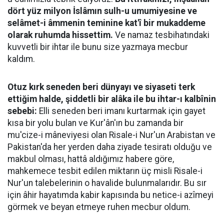
dört yüz milyon İslâmın sulh-u umumiyesine ve
selâmet-i âmmenin teminine kat'î bir mukaddeme
olarak ruhumda hissettim.
Ve namaz tesbihatındaki
kuvvetli bir ihtar ile bunu size yazmaya mecbur
kaldım.
Otuz kırk seneden beri dünyayı ve siyaseti terk
ettiğim halde, şiddetli bir alâka ile bu ihtar-ı kalbînin
sebebi:
Elli seneden beri imanı kurtarmak için gayet
kısa bir yolu bulan ve Kur'ân'ın bu zamanda bir
mu'cize-i mâneviyesi olan Risale-i Nur'un Arabistan ve
Pakistan'da her yerden daha ziyade tesiratı olduğu ve
makbul olması, hattâ aldığımız habere göre,
mahkemece tesbit edilen miktarın üç misli Risale-i
Nur'un talebelerinin o havalide bulunmalarıdır. Bu sır
için âhir hayatımda kabir kapısında bu netice-i azîmeyi
görmek ve beyan etmeye ruhen mecbur oldum.