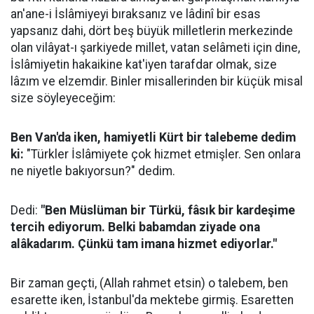
an'ane-i İslâmiyeyi bıraksanız ve lâdinî bir esas
yapsanız dahi, dört beş büyük milletlerin merkezinde
olan vilâyat-ı şarkiyede millet, vatan selâmeti için dine,
İslâmiyetin hakaikine kat'iyen tarafdar olmak, size
lâzım ve elzemdir. Binler misallerinden bir küçük misal
size söyleyeceğim:
Ben Van'da iken, hamiyetli Kürt bir talebeme dedim
ki:
"Türkler İslâmiyete çok hizmet etmişler. Sen onlara
ne niyetle bakıyorsun?" dedim.
Dedi:
"Ben Müslüman bir Türkü, fâsık bir kardeşime
tercih ediyorum. Belki babamdan ziyade ona
alâkadarım. Çünkü tam imana hizmet ediyorlar."
Bir zaman geçti, (Allah rahmet etsin) o talebem, ben
esarette iken, İstanbul'da mektebe girmiş. Esaretten