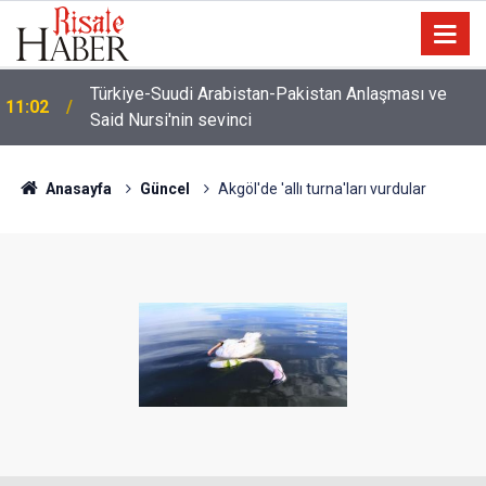
İmamdan, hutbe sırasında telefonla oynayan
10:22
cemaate tepki: Aşağı ineceğim!
Anasayfa
Güncel
Akgöl'de 'allı turna'ları vurdular