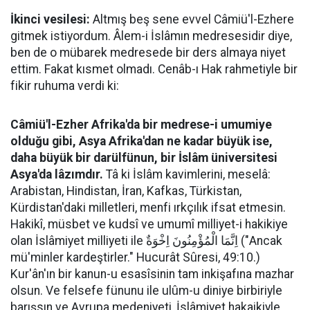
İkinci vesilesi:
Altmış beş sene evvel Câmiü'l-Ezhere
gitmek istiyordum. Âlem-i İslâmın medresesidir diye,
ben de o mübarek medresede bir ders almaya niyet
ettim. Fakat kısmet olmadı. Cenâb-ı Hak rahmetiyle bir
fikir ruhuma verdi ki:
Câmiü'l-Ezher Afrika'da bir medrese-i umumiye
olduğu gibi, Asya Afrika'dan ne kadar büyük ise,
daha büyük bir darülfünun, bir İslâm üniversitesi
Asya'da lâzımdır.
Tâ ki İslâm kavimlerini, meselâ:
Arabistan, Hindistan, İran, Kafkas, Türkistan,
Kürdistan'daki milletleri, menfi ırkçılık ifsat etmesin.
Hakikî, müsbet ve kudsî ve umumî milliyet-i hakikiye
olan İslâmiyet milliyeti ile اِنَّمَا الْمُؤْمِنُونَ اِخْوَةٌ ("Ancak
mü'minler kardeştirler." Hucurât Sûresi, 49:10.)
Kur'ân'ın bir kanun-u esasîsinin tam inkişafına mazhar
olsun. Ve felsefe fünunu ile ulûm-u diniye birbiriyle
barışsın ve Avrupa medeniyeti, İslâmiyet hakaikiyle