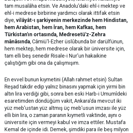
tam musalâha etsin. Ve Anadolu'daki ehl-i mektep ve
ehl-i medrese birbirine yardımcı olarak ittifak etsin
diye,
vilâyât-ı şarkiyenin merkezinde hem Hindistan,
hem Arabistan, hem İran, hem Kafkas, hem
Türkistan'ın ortasında, Medresetü'z-Zehra
mânâsında
, Câmiü'l-Ezher üslûbunda bir darülfünun,
hem mektep, hem medrese olarak bir üniversite için,
tam elli beş senedir Risale-i Nur'un hakaikine
çalıştığım gibi ona da çalışmışım.
En evvel bunun kıymetini (Allah rahmet etsin) Sultan
Reşad takdir edip yalnız binasını yapmak için yirmi bin
altın lira verdiği gibi, sonra ben eski Harb-i Umumîdeki
esaretimden döndüğüm vakit, Ankara'da mevcut iki
yüz meb'ustan yüz altmış üç meb'usun imzası ile yüz
elli bin lira, o zaman paranın kıymetli vaktinde, aynı o
üniversite için vermeyi kabul ve imza ettiler. Mustafa
Kemal de içinde idi. Demek, şimdiki para ile beş milyon