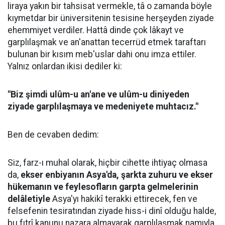
liraya yakın bir tahsisat vermekle, tâ o zamanda böyle
kıymetdar bir üniversitenin tesisine herşeyden ziyade
ehemmiyet verdiler. Hattâ dinde çok lâkayt ve
garplılaşmak ve an'anattan tecerrüd etmek taraftarı
bulunan bir kısım meb'uslar dahi onu imza ettiler.
Yalnız onlardan ikisi dediler ki:
"Biz şimdi ulûm-u an'ane ve ulûm-u diniyeden
ziyade garplılaşmaya ve medeniyete muhtacız."
Ben de cevaben dedim:
Siz, farz-ı muhal olarak, hiçbir cihette ihtiyaç olmasa
da,
ekser enbiyanın Asya'da, şarkta zuhuru ve ekser
hükemanın ve feylesofların garpta gelmelerinin
delâletiyle
Asya'yı hakikî terakki ettirecek, fen ve
felsefenin tesiratından ziyade hiss-i dinî olduğu halde,
bu fıtrî kanunu nazara almayarak garplılaşmak namıyla