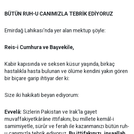
BÜTÜN RUH-U CANIMIZLA TEBRİK EDİYORUZ
Emirdağ Lahikası'nda yer alan mektup şöyle:
Reis-i Cumhura ve Başvekile,
Kabir kapısında ve seksen küsur yaşında, birkaç
hastalıkla hasta bulunan ve ölüme kendini yakın gören
bir biçare garip ihtiyar der ki:
Size iki hakikati beyan ediyorum:
Evvelâ:
Sizlerin Pakistan ve Irak'la gayet
muvaffakiyetkârâne ittifakını, bu millete kemâl-i
samimiyetle, sürûr ve ferah ile kazanmanızı bütün ruh-
u canımızla tebrik ediyoruz.
Bu ittifakınızı, inşaallah