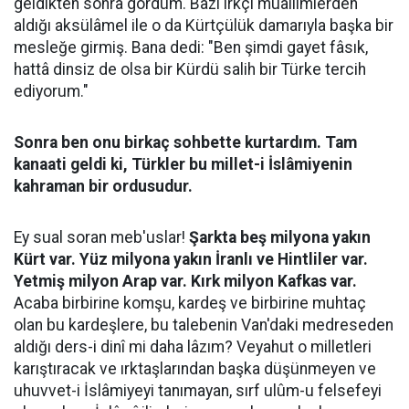
geldikten sonra gördüm. Bazı ırkçı muallimlerden
aldığı aksülâmel ile o da Kürtçülük damarıyla başka bir
mesleğe girmiş. Bana dedi: "Ben şimdi gayet fâsık,
hattâ dinsiz de olsa bir Kürdü salih bir Türke tercih
ediyorum."
Sonra ben onu birkaç sohbette kurtardım. Tam
kanaati geldi ki, Türkler bu millet-i İslâmiyenin
kahraman bir ordusudur.
Ey sual soran meb'uslar!
Şarkta beş milyona yakın
Kürt var. Yüz milyona yakın İranlı ve Hintliler var.
Yetmiş milyon Arap var. Kırk milyon Kafkas var.
Acaba birbirine komşu, kardeş ve birbirine muhtaç
olan bu kardeşlere, bu talebenin Van'daki medreseden
aldığı ders-i dinî mi daha lâzım? Veyahut o milletleri
karıştıracak ve ırktaşlarından başka düşünmeyen ve
uhuvvet-i İslâmiyeyi tanımayan, sırf ulûm-u felsefeyi