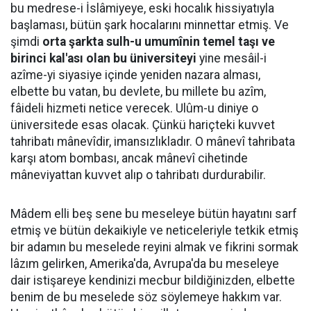
bu medrese-i İslâmiyeye, eski hocalık hissiyatıyla
başlaması, bütün şark hocalarını minnettar etmiş. Ve
şimdi
orta şarkta sulh-u umumînin temel taşı ve
birinci kal'ası olan bu üniversiteyi
yine mesâil-i
azîme-yi siyasiye içinde yeniden nazara alması,
elbette bu vatan, bu devlete, bu millete bu azîm,
fâideli hizmeti netice verecek. Ulûm-u diniye o
üniversitede esas olacak. Çünkü hariçteki kuvvet
tahribatı mânevîdir, imansızlıkladır. O mânevî tahribata
karşı atom bombası, ancak mânevî cihetinde
mâneviyattan kuvvet alıp o tahribatı durdurabilir.
Mâdem elli beş sene bu meseleye bütün hayatını sarf
etmiş ve bütün dekaikiyle ve neticeleriyle tetkik etmiş
bir adamın bu meselede reyini almak ve fikrini sormak
lâzım gelirken, Amerika'da, Avrupa'da bu meseleye
dair istişareye kendinizi mecbur bildiğinizden, elbette
benim de bu meselede söz söylemeye hakkım var.