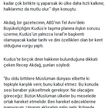
kadar çok birlikte iş yaparsak iki ülke daha hızlı kalkınır,
halklarımız da mutlu olur." diye konuştu.
Akdağ, bir gazetecinin, ABD'nin Tel Aviv'deki
Büyükelçiliğini Kudüs'e taşıma planına ilişkin sorusu
üzerine, Kudüs'ün yalnızca İsrail'in başkenti
olamayacak kadar tarihi ve dini özellikleri olan bir kent
olduğuna vurgu yaptı.
Kudüs'te birçok dinin hakkının bulunduğuna dikkati
çeken Recep Akdağ, şunları söyledi:
"Bu oldu bittilere Müslüman dünyası elbette ki
tepkiyle karşılık verir, bunu kabul etmez. Bu konuda
sesi beraber yükseltmek gerekiyor. Ne olacağını
göreceğiz. Bütün Müslüman ülkeler bu meselede
ortak hareket etmelidir. Ben hareket edeceklerine
inanıyorum. Umarım aklıselim galip gelir. Bölgede