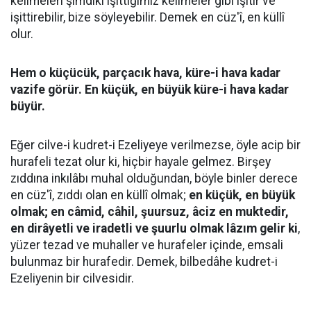
kelimeleri şimdiki işittiğimiz kelimeler gibi işitir ve
işittirebilir, bize söyleyebilir. Demek en cüz'î, en küllî
olur.
Hem o küçücük, parçacık hava, küre-i hava kadar
vazife görür. En küçük, en büyük küre-i hava kadar
büyür.
Eğer cilve-i kudret-i Ezeliyeye verilmezse, öyle acip bir
hurafeli tezat olur ki, hiçbir hayale gelmez. Birşey
zıddına inkılâbı muhal olduğundan, böyle binler derece
en cüz'î, zıddı olan en küllî olmak;
en küçük, en büyük
olmak; en câmid, câhil, şuursuz, âciz en muktedir,
en dirâyetli ve iradetli ve şuurlu olmak lâzım gelir ki
,
yüzer tezad ve muhaller ve hurafeler içinde, emsali
bulunmaz bir hurafedir. Demek, bilbedâhe kudret-i
Ezeliyenin bir cilvesidir.