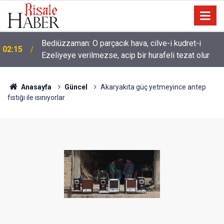
01:45
Dünyaya önem verme ki, Allah seni sevsin
Anasayfa
Güncel
Akaryakıta güç yetmeyince antep
fıstığı ile ısınıyorlar