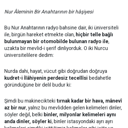
Nur Âleminin Bir Anahtarının bir hâşiyesi
Bu Nur Anahtarının radyo bahsine dair, iki üniversiteli
ile, birgün hareket etmekte olan,
hiçbir telle bağlı
bulunmayan bir otomobilde bulunan radyo ile
,
uzakta bir mevlid-i şerif dinliyorduk. O iki Nurcu
üniversitelilere dedim:
Nurda dahi, hayat, vücut gibi doğrudan doğruya
kudret-i İlâhiyenin perdesiz tecellîsi
bedahetle
göründüğüne bir delil budur ki:
Şimdi bu makinecikteki
tırnak kadar bir hava, mânevî
az bir nur
, yalnız bu mevlidden gelen kelimeleri dinler,
söyler değil, belki
binler, milyonlar kelimeleri aynı
anda dinler, söyler ki
, binler istasyondaki ayrı ayrı