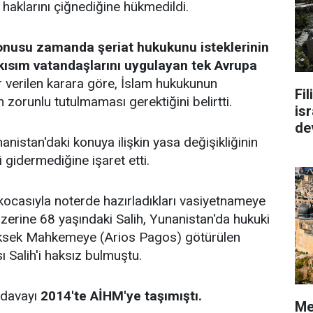
n haklarını çiğnediğine hükmedildi.
onusu zamanda şeriat hukukunu isteklerinin
 kısım vatandaşlarını uygulayan tek Avrupa
r verilen karara göre, İslam hukukunun
Fi
 zorunlu tutulmaması gerektiğini belirtti.
isr
de
istan'daki konuya ilişkin yasa değişikliğinin
i gidermediğine işaret etti.
ocasıyla noterde hazırladıkları vasiyetnameye
 üzerine 68 yaşındaki Salih, Yunanistan'da hukuki
üksek Mahkemeye (Arios Pagos) götürülen
 Salih'i haksız bulmuştu.
 davayı
2014'te AİHM'ye taşımıştı.
Me