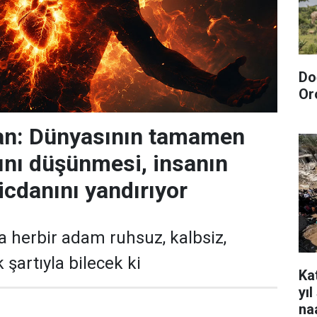
Do
Or
n: Dünyasının tamamen
nı düşünmesi, insanın
icdanını yandırıyor
da herbir adam ruhsuz, kalbsiz,
şartıyla bilecek ki
Kat
yı
na