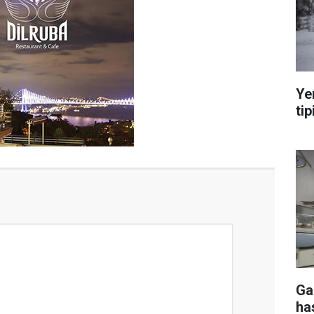
Ye
tip
Ga
ha