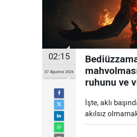
02:15
Bediüzzama
mahvolması
07 Ağustos 2026
ruhunu ve v
İşte, aklı başın
akılsız olmamak 