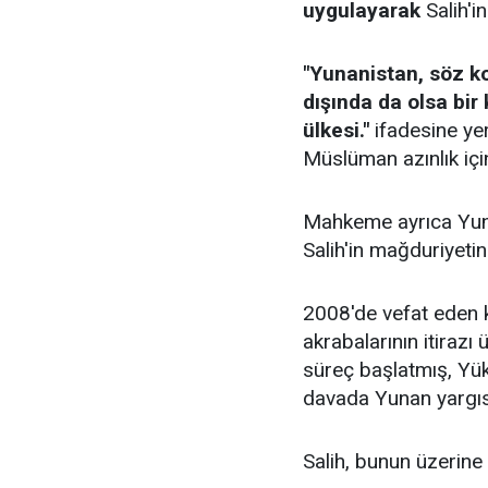
uygulayarak
Salih'i
"Yunanistan, söz k
dışında da olsa bir
ülkesi."
ifadesine ye
Müslüman azınlık için
Mahkeme ayrıca Yunan
Salih'in mağduriyetin
2008'de vefat eden k
akrabalarının itirazı
süreç başlatmış, Y
davada Yunan yargısı
Salih, bunun üzerine