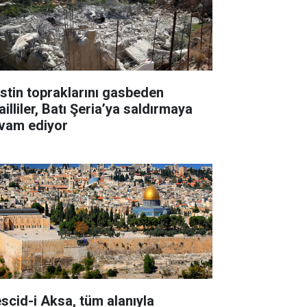
listin topraklarını gasbeden
ailliler, Batı Şeria’ya saldırmaya
vam ediyor
scid-i Aksa, tüm alanıyla