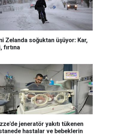
ni Zelanda soğuktan üşüyor: Kar,
i, fırtına
zze'de jeneratör yakıtı tükenen
stanede hastalar ve bebeklerin