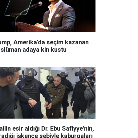
ump, Amerika'da seçim kazanan
slüman adaya kin kustu
ailin esir aldığı Dr. Ebu Safiyye'nin,
radığı işkence sebiyle kaburgaları