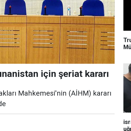
Tr
Mü
nanistan için şeriat kararı
akları Mahkemesi'nin (AİHM) kararı
de
isr
uğ