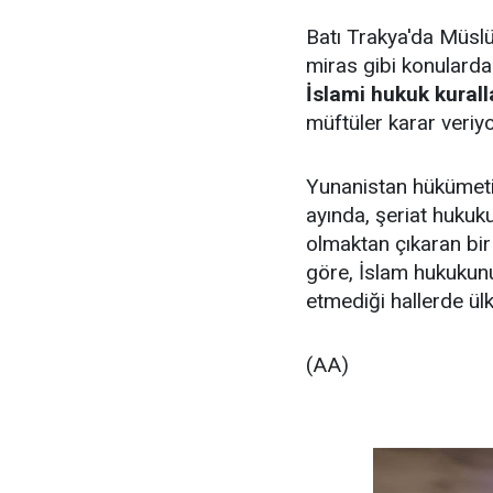
Batı Trakya'da Müsl
miras gibi konularda
İslami hukuk kuralla
müftüler karar veriyo
Yunanistan hükümeti
ayında, şeriat huku
olmaktan çıkaran bir
göre, İslam hukukunu
etmediği hallerde ül
(AA)