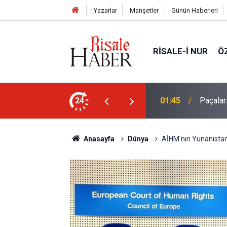
Yazarlar
Manşetler
Günün Haberleri
RISALE-I NUR
Ö
en mahvolmasını düşünmesi, insanın ruhunu
24
01:45
Paçalar
Anasayfa
Dünya
AİHM'nin Yunanistan i