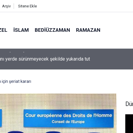
Arşiv
Sitene Ekle
ZEL
İSLAM
BEDIÜZZAMAN
RAMAZAN
ını yerde sürünmeyecek şekilde yukarıda tut
çin şeriat kararı
Dü