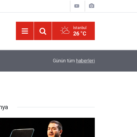
İstanbul
26 °C
01:15
Güldüren de O’dur, ağlatan da O’dur, öldüren de O’
Günün tüm
haberleri
nya