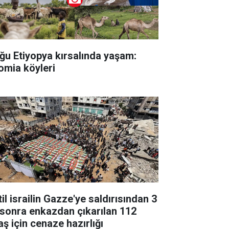
ğu Etiyopya kırsalında yaşam:
omia köyleri
il israilin Gazze'ye saldırısından 3
l sonra enkazdan çıkarılan 112
aş için cenaze hazırlığı