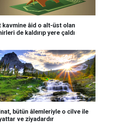
t kavmine âid o alt-üst olan
irleri de kaldırıp yere çaldı
nat, bütün âlemleriyle o cilve ile
yattar ve ziyadardır