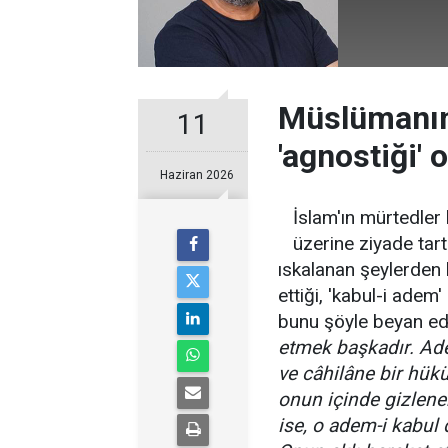
Müslümanın 
11
'agnostiği' 
Haziran 2026
İslam'ın mürtedler 
üzerine ziyade tar
ıskalanan şeylerden 
ettiği, 'kabul-i adem'
bunu şöyle beyan ed
etmek başkadır. Adem
ve câhilâne bir hük
onun içinde gizlene
ise, o adem-i kabul 