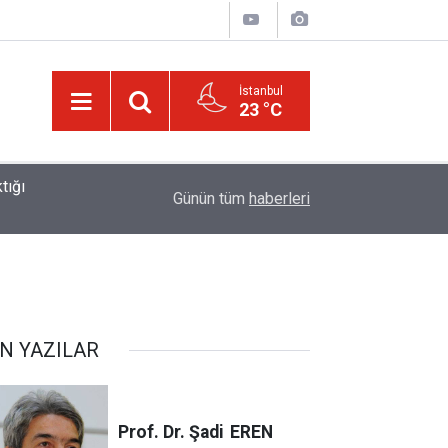
İstanbul
23 °C
01:15
Lût kavmine âid o alt-üst olan şehirleri de kaldır
Günün tüm
haberleri
N YAZILAR
Prof. Dr. Şadi
EREN