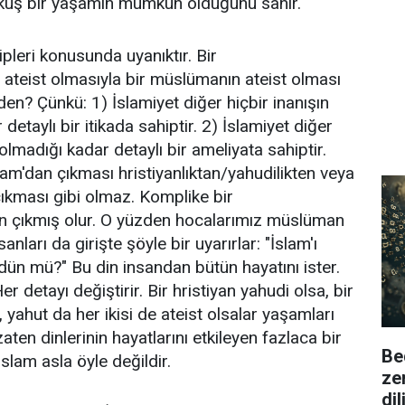
kuş bir yaşamın mümkün olduğunu sanır.
leri konusunda uyanıktır. Bir
n ateist olmasıyla bir müslümanın ateist olması
den? Çünkü: 1) İslamiyet diğer hiçbir inanışın
detaylı bir itikada sahiptir. 2) İslamiyet diğer
 olmadığı kadar detaylı bir ameliyata sahiptir.
lam'dan çıkması hristiyanlıktan/yahudilikten veya
çıkması gibi olmaz. Komplike bir
an çıkmış olur. O yüzden hocalarımız müslüman
nları da girişte şöyle bir uyarırlar: "İslam'ı
ndün mü?" Bu din insandan bütün hayatını ister.
er detayı değiştirir. Bir hristiyan yahudi olsa, bir
, yahut da her ikisi de ateist olsalar yaşamları
ten dinlerinin hayatlarını etkileyen fazlaca bir
Be
İslam asla öyle değildir.
ze
di