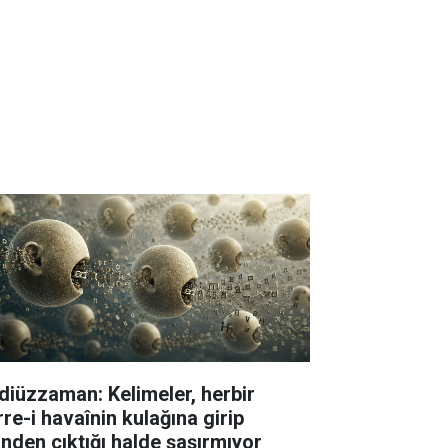
diüzzaman: Kelimeler, herbir
rre-i havaînin kulağına girip
linden çıktığı halde şaşırmıyor