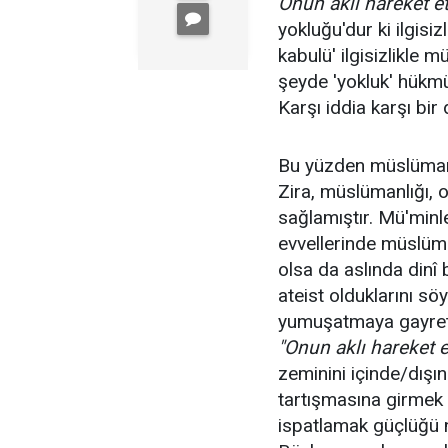
Onun aklı hareket 
yokluğu'dur ki ilgisiz
kabulü' ilgisizlikle 
şeyde 'yokluk' hükmü
Karşı iddia karşı bir
Bu yüzden müslüman
Zira, müslümanlığı, 
sağlamıştır. Mü'minl
evvellerinde müslüma
olsa da aslında dinî 
ateist olduklarını sö
yumuşatmaya gayret e
"Onun aklı hareket 
zeminini içinde/dışı
tartışmasına girmek 
ispatlamak güçlüğü n