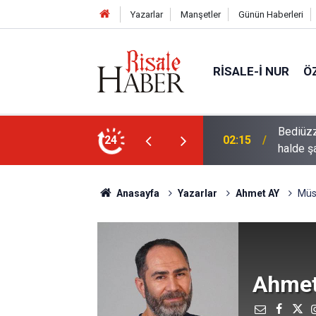
Yazarlar
Manşetler
Günün Haberleri
RISALE-I NUR
Ö
rre-i havaînin kulağına girip dilinden çıktığı
24
01:45
Müslüma
Anasayfa
Yazarlar
Ahmet AY
Müsl
Ahmet