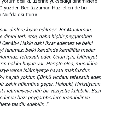
yorum belli ki, üzerine yükseldiği dinamiklere
 O yüzden Bediüzzaman Hazretleri de bu
-i Nur'da okutturur:
 sair dinlere kıyas edilmez. Bir Müslüman,
e dinini terk etse, daha hiçbir peygamberi
 Cenâb-ı Hakkı dahi ikrar edemez ve belki
yi tanımaz; belki kendinde kemâlâta medar
ulunmaz, tefessüh eder. Onun için, İslâmiyet
rin hakk-ı hayatı var. Hariçte olsa, musalâha
cizye verse İslâmiyetçe hayatı mahfuzdur.
-ı hayatı yoktur. Çünkü vicdanı tefessüh eder,
bir zehir hükmüne geçer. Halbuki, Hıristiyanın
t-ı içtimaiyeye nâfi bir vaziyette kalabilir. Bazı
der ve bazı peygamberlere inanabilir ve
ette tasdik edebilir..."