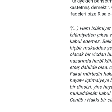
Türkiye'den bahsetmi
kastetmiş demektir.
ifadeleri bize Risale
"(...) Hem İslâmiyet
İslâmiyetten çıksa v
kabul edemez. Belki
hiçbir mukaddes şe
olacak bir vicdan b
nazarında harbî kâfi
etse; dahilde olsa, 
Fakat mürtedin hakk
hayat-ı içtimaiyeye 
bir dinsizi, yine haya
mukaddesâtı kabul e
Cenâb-ı Hakkı bir cih