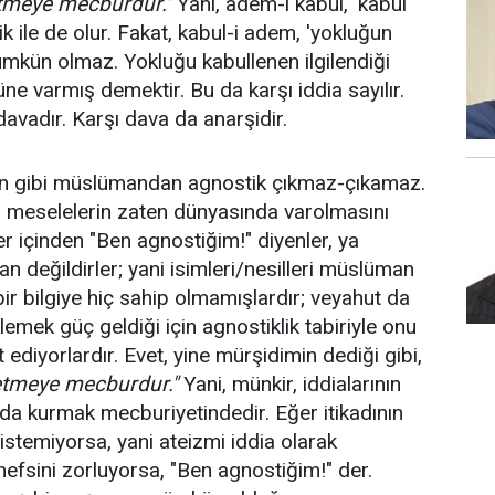
etmeye mecburdur."
Yani, adem-i kabul, 'kabul
lik ile de olur. Fakat, kabul-i adem, 'yokluğun
mümkün olmaz. Yokluğu kabullenen ilgilendiği
ne varmış demektir. Bu da karşı iddia sayılır.
 davadır. Karşı dava da anarşidir.
 gibi müslümandan agnostik çıkmaz-çıkamaz.
o meselelerin zaten dünyasında varolmasını
er içinden "Ben agnostiğim!" diyenler, ya
n değildirler; yani isimleri/nesilleri müslüman
bir bilgiye hiç sahip olmamışlardır; veyahut da
ylemek güç geldiği için agnostiklik tabiriyle onu
diyorlardır. Evet, yine mürşidimin dediği gibi,
etmeye mecburdur."
Yani, münkir, iddialarının
nda kurmak mecburiyetindedir. Eğer itikadının
istemiyorsa, yani ateizmi iddia olarak
efsini zorluyorsa, "Ben agnostiğim!" der.