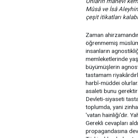
Onların mânevî kemâ
Mûsâ ve İsâ Aleyhim
çeşit itikatları kalabil
Zaman ahirzamandır. 
öğrenmemiş müslüman 
insanların agnostikli
memleketlerinde yaş
büyümüşlerin agnosti
tastamam riyakârdırla
harbî-müddei olurlar.
asaleti bunu gerekti
Devleti-siyaseti tas
toplumda, yani zinha
'vatan hainliği'dir. 
Gerekli cevapları ald
propagandasına devam