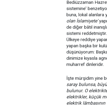
Bediüzzaman Hazretle
sistemine' benzetiyo
buna, lokal alanlara 
olan İslamiyete'
yapı
de diğer bâtıl inanışl
sistemi reddetmiştir.
Ülkeye reddiye yapa
yapan başka bir kulü
düşünüyorum: Başka
dinimize kıyasla agnos
muharref dinleridir.
İşte mürşidim yine b
saray bulunsa, büyü
bulunur. O elektrik
elektrikler, küçük m
elektrik lâmbasının