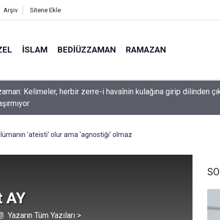
Arşiv
Sitene Ekle
ZEL
İSLAM
BEDIÜZZAMAN
RAMAZAN
nlardan dilinizi çekin, onlardan biri öldüğünde de
ümanın 'ateisti' olur ama 'agnostiği' olmaz
SO
 AY
Yazarın Tüm Yazıları >