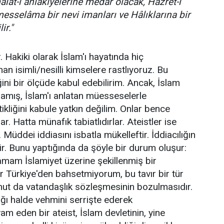
lât-ı ahlâkiyelerine medar olacak, Hazret-i
esselâma bir nevi imanları ve Hâlıklarına bir
ir."
Hakiki olarak İslam'ı hayatında hiç
isimli/nesilli kimselere rastlıyoruz. Bu
ğini bir ölçüde kabul edebilirim. Ancak, İslam
amış, İslam'ı anlatan müesseselerle
kliğini kabule yatkın değilim. Onlar bence
r. Hatta münafık tabiatlıdırlar. Ateistler ise
 Müddei iddiasını isbatla mükelleftir. İddiacılığın
rir. Bunu yaptığında da şöyle bir durum oluşur:
tamam İslamiyet üzerine şekillenmiş bir
r Türkiye'den bahsetmiyorum, bu tavır bir tür
Yahut da vatandaşlık sözleşmesinin bozulmasıdır.
ığı halde vehmini serrişte ederek
 eden bir ateist, İslam devletinin, yine