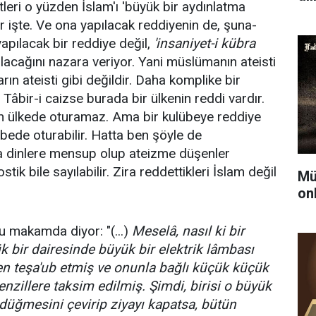
ri o yüzden İslam'ı 'büyük bir aydınlatma
r işte. Ve ona yapılacak reddiyenin de, şuna-
yapılacak bir reddiye değil,
'insaniyet-i kübra
lacağını nazara veriyor. Yani müslümanın ateisti
arın ateisti gibi değildir. Daha komplike bir
 Tâbir-i caizse burada bir ülkenin reddi vardır.
n ülkede oturamaz. Ama bir kulübeye reddiye
bede oturabilir. Hatta ben şöyle de
 dinlere mensup olup ateizme düşenler
tik bile sayılabilir. Zira reddettikleri İslam değil
Mü
on
u makamda diyor: "(...)
Meselâ, nasıl ki bir
k bir dairesinde büyük bir elektrik lâmbası
ten teşa'ub etmiş ve onunla bağlı küçük küçük
enzillere taksim edilmiş. Şimdi, birisi o büyük
 düğmesini çevirip ziyayı kapatsa, bütün