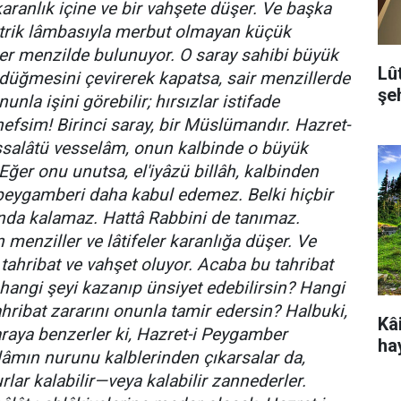
karanlık içine ve bir vahşete düşer. Ve başka
ktrik lâmbasıyla merbut olmayan küçük
 her menzilde bulunuyor. O saray sahibi büyük
Lû
 düğmesini çevirerek kapatsa, sair menzillerde
şeh
nunla işini görebilir; hırsızlar istifade
nefsim! Birinci saray, bir Müslümandır. Hazret-
ssalâtü vesselâm, onun kalbinde o büyük
 Eğer onu unutsa, el'iyâzü billâh, kalbinden
 peygamberi daha kabul edemez. Belki hiçbir
nda kalamaz. Hattâ Rabbini de tanımaz.
menziller ve lâtifeler karanlığa düşer. Ve
tahribat ve vahşet oluyor. Acaba bu tahribat
hangi şeyi kazanıp ünsiyet edebilirsin? Hangi
hribat zararını onunla tamir edersin? Halbuki,
Kâi
araya benzerler ki, Hazret-i Peygamber
ha
lâmın nurunu kalblerinden çıkarsalar da,
rlar kalabilir—veya kalabilir zannederler.