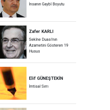
İnsanın Gaybî Boyutu
Zafer
KARLI
Sekîne Duası’nın
Azametini Gösteren 19
Husus
Elif
GÜNEŞTEKİN
İmtisal Sırrı