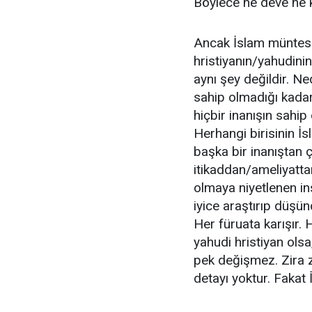
Böylece ne deve ne 
Ancak İslam müntesip
hristiyanın/yahudini
aynı şey değildir. Ne
sahip olmadığı kadar 
hiçbir inanışın sahip
Herhangi birisinin İs
başka bir inanıştan 
itikaddan/ameliyatt
olmaya niyetlenen insa
iyice araştırıp düşü
Her füruata karışır. H
yahudi hristiyan olsa
pek değişmez. Zira za
detayı yoktur. Fakat 