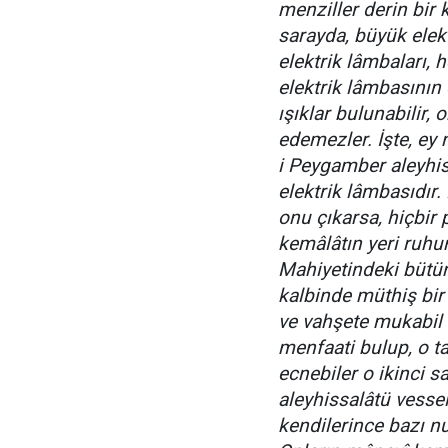
menziller derin bir 
sarayda, büyük ele
elektrik lâmbaları,
elektrik lâmbasının
ışıklar bulunabilir, o
edemezler. İşte, ey 
i Peygamber aleyhi
elektrik lâmbasıdır.
onu çıkarsa, hiçbir
kemâlâtın yeri ruhu
Mahiyetindeki bütün 
kalbinde müthiş bir 
ve vahşete mukabil 
menfaati bulup, o ta
ecnebiler o ikinci s
aleyhissalâtü vesse
kendilerince bazı nu