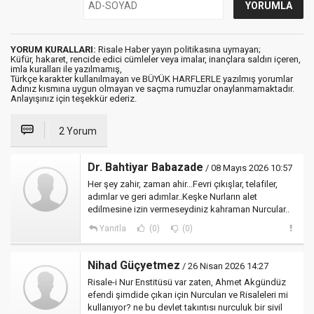
YORUM KURALLARI:
Risale Haber yayın politikasına uymayan;
Küfür, hakaret, rencide edici cümleler veya imalar, inançlara saldırı içeren,
imla kuralları ile yazılmamış,
Türkçe karakter kullanılmayan ve BÜYÜK HARFLERLE yazılmış yorumlar
Adınız kısmına uygun olmayan ve saçma rumuzlar onaylanmamaktadır.
Anlayışınız için teşekkür ederiz.
2 Yorum
Dr. Bahtiyar Babazade
/ 08 Mayıs 2026 10:57
Her şey zahir, zaman ahir...Fevri çıkışlar, telafiler,
adımlar ve geri adımlar..Keşke Nurların alet
edilmesine izin vermeseydiniz kahraman Nurcular..
Yanıtla
(0)
(0)
Nihad Güçyetmez
/ 26 Nisan 2026 14:27
Risale-i Nur Enstitüsü var zaten, Ahmet Akgündüz
efendi şimdide çıkarı için Nurcuları ve Risaleleri mi
kullanıyor? ne bu devlet takıntısı nurculuk bir sivil