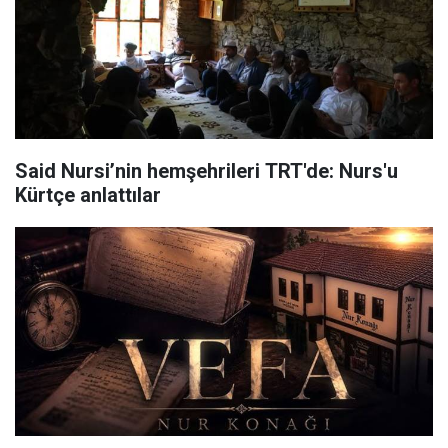
Said Nursi’nin hemşehrileri TRT'de: Nurs'u
Kürtçe anlattılar