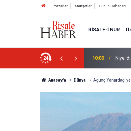
Yazarlar
Manşetler
Günün Haberleri
RISALE-I NUR
Ö
nleştiren, Zübeyir Gündüzalp yöntemi
24
10:00
Niye 'd
Anasayfa
Dünya
Agung Yanardağı yen