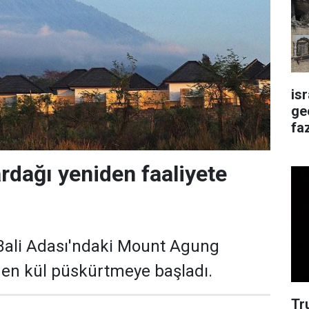
is
ge
faz
dağı yeniden faaliyete
Bali Adası'ndaki Mount Agung
den kül püskürtmeye başladı.
Tr