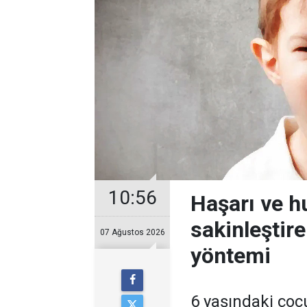
10:56
Haşarı ve 
sakinleştir
07 Ağustos 2026
yöntemi
6 yaşındaki çoc