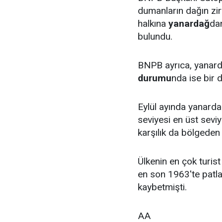
dumanların dağın zir
halkına
yanardağ
da
bulundu.
BNPB ayrıca, yanarda
durumu
nda ise bir d
Eylül ayında yanarda
seviyesi en üst seviy
karşılık da bölgeden 
Ülkenin en çok turis
en son 1963'te patla
kaybetmişti.
AA