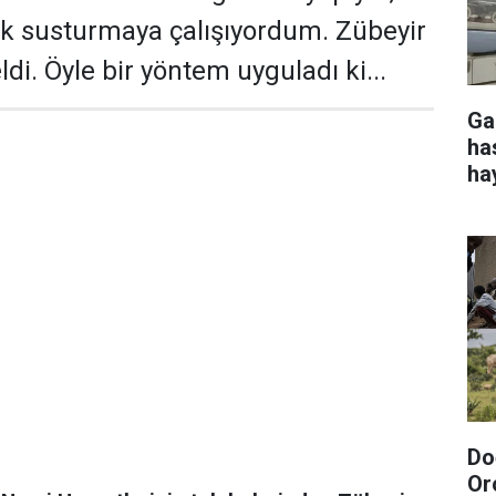
k susturmaya çalışıyordum. Zübeyir
di. Öyle bir yöntem uyguladı ki...
Ga
ha
ha
Do
Or