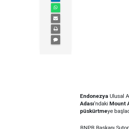
Endonezya
Ulusal 
Adası
'ndaki
Mount 
püskürtme
ye başladı
BNPB Başkanı Sutop