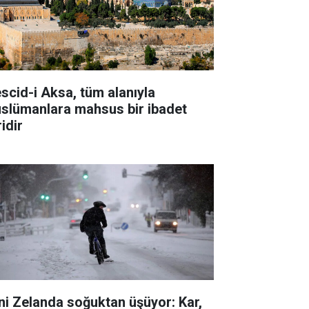
scid-i Aksa, tüm alanıyla
slümanlara mahsus bir ibadet
idir
ni Zelanda soğuktan üşüyor: Kar,