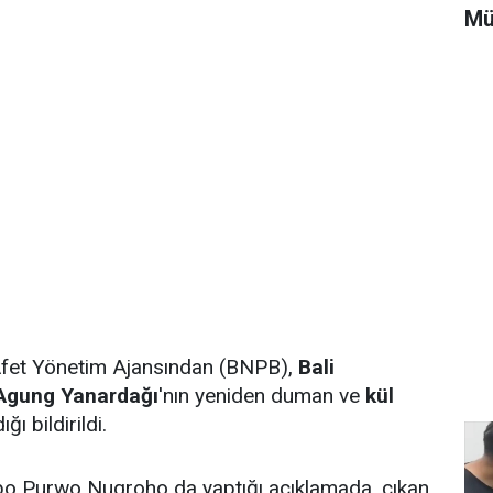
Mü
Afet Yönetim Ajansından (BNPB),
Bali
Agung Yanardağı
'nın yeniden duman ve
kül
ğı bildirildi.
o Purwo Nugroho da yaptığı açıklamada, çıkan