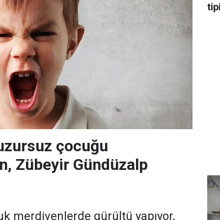
tip
huzursuz çocuğu
en, Zübeyir Gündüzalp
uk merdivenlerde gürültü yapıyor,