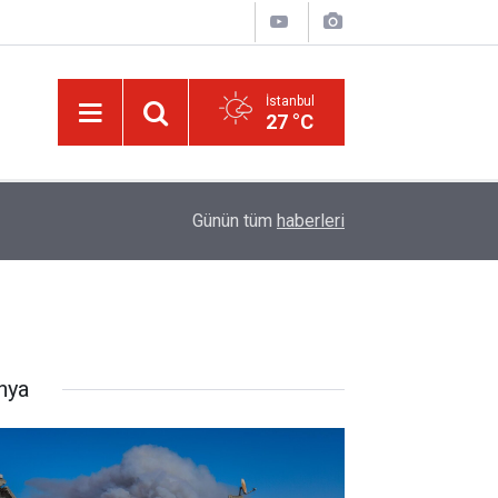
İstanbul
27 °C
09:45
Okullarında yapay zeka ile kopyaya karşı sözlü s
Günün tüm
haberleri
nya