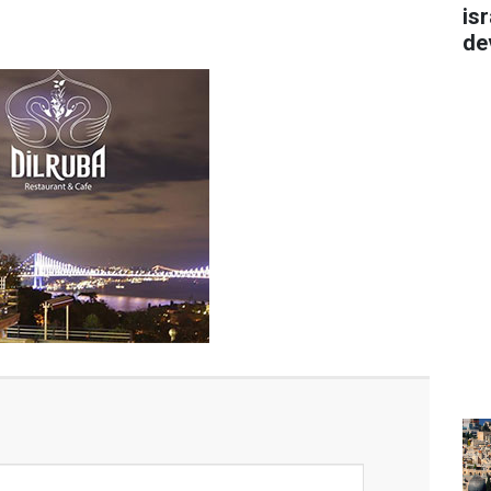
isr
de