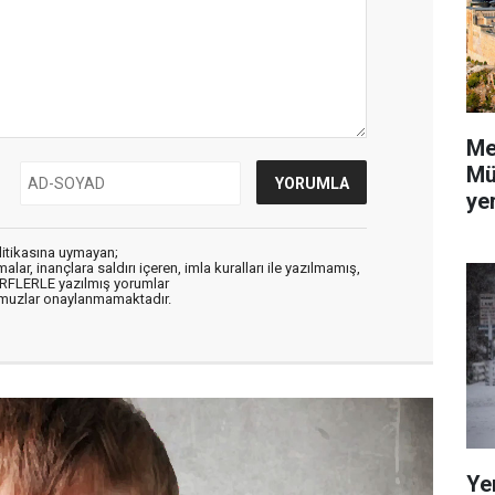
Me
Mü
yer
litikasına uymayan;
alar, inançlara saldırı içeren, imla kuralları ile yazılmamış,
ARFLERLE yazılmış yorumlar
muzlar onaylanmamaktadır.
Ye