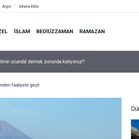
Arşiv
Sitene Ekle
ZEL
İSLAM
BEDIÜZZAMAN
RAMAZAN
ilimin ucunda' demek zorunda kalıyoruz?
iden faaliyete geçti
Dü