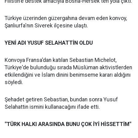
Filistin'e destek amacıyla Bosna-Hersek'ten yola çıktı.
Türkiye üzerinden güzergahına devam eden konvoy,
Şanlıurfa'nın Siverek ilçesine ulaştı.
YENİ ADI YUSUF SELAHATTİN OLDU
Konvoya Fransa'dan katılan Sebastian Michelot,
Türkiye'de bulunduğu sırada Müslüman aktivistlerden
etkilendiğini ve İslam dinini benimseme kararı aldığını
söyledi.
Şehadet getiren Sebastian, bundan sonra Yusuf
Selahattin ismini kullanacağını ifade etti.
"TÜRK HALKI ARASINDA BUNU ÇOK İYİ HİSSETTİM"