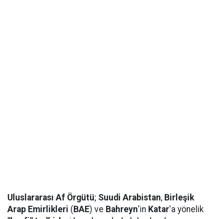
Uluslararası Af Örgütü
;
Suudi Arabistan
,
Birleşik
Arap Emirlikleri
(
BAE
) ve
Bahreyn
'in
Katar
'a yönelik