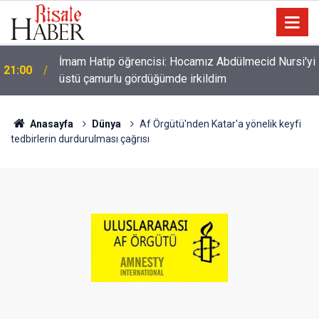
i
Filistin Konvoyu'na katılan Fransız aktivist
20:00
Müslüman oldu
Anasayfa
Dünya
Af Örgütü'nden Katar'a yönelik keyfi
tedbirlerin durdurulması çağrısı