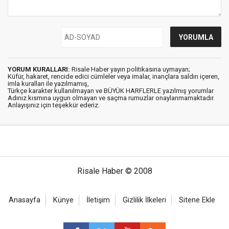
YORUM KURALLARI:
Risale Haber yayın politikasına uymayan;
Küfür, hakaret, rencide edici cümleler veya imalar, inançlara saldırı içeren,
imla kuralları ile yazılmamış,
Türkçe karakter kullanılmayan ve BÜYÜK HARFLERLE yazılmış yorumlar
Adınız kısmına uygun olmayan ve saçma rumuzlar onaylanmamaktadır.
Anlayışınız için teşekkür ederiz.
Risale Haber © 2008
Anasayfa
Künye
İletişim
Gizlilik İlkeleri
Sitene Ekle