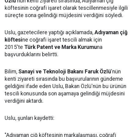
Özlü
'nün kenti ziyareti sırasında, Adıyaman çiğ
köftesinin coğrafi işaret olarak tescillenmesiyle ilgili
süreçte sona gelindiği müjdesini verdiğini söyledi.
Uslu, gazetecilere yaptığı açıklamada,
Adıyaman çiğ
köftesi
ne coğrafi işaret tescili almak için
2015'te
Türk Patent ve Marka Kurumu
na
başvurduklarını belirtti.
Bilim,
Sanayi ve Teknoloji Bakanı Faruk Özlü
'nün
kenti ziyareti sırasında bu başvurularının gündeme
geldiğini ifade eden Uslu, Bakan Özlü'nün bu ürünün
tescili konusunda son aşamaya gelindiği müjdesini
verdiğini aktardı.
Uslu, şunları kaydetti:
"Adıyaman çiğ köftesinin markalaşması, coğrafi