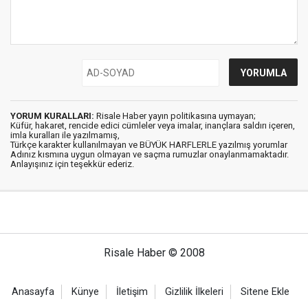
YORUM KURALLARI:
Risale Haber yayın politikasına uymayan;
Küfür, hakaret, rencide edici cümleler veya imalar, inançlara saldırı içeren,
imla kuralları ile yazılmamış,
Türkçe karakter kullanılmayan ve BÜYÜK HARFLERLE yazılmış yorumlar
Adınız kısmına uygun olmayan ve saçma rumuzlar onaylanmamaktadır.
Anlayışınız için teşekkür ederiz.
Risale Haber © 2008
Anasayfa
Künye
İletişim
Gizlilik İlkeleri
Sitene Ekle