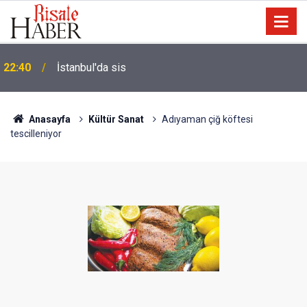
Biyoloji profesörünün parmağının ucunda niçin göz
21:18
yok?
Anasayfa
Kültür Sanat
Adıyaman çiğ köftesi
tescilleniyor